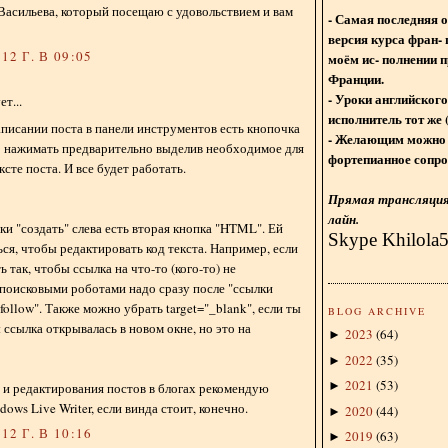
Васильева, который посещаю с удовольствием и вам
- Самая последняя 
версия курса фран- 
12 Г. В 09:05
моём ис- полнении п
Франции.
- Уроки английского
т...
исполнитель тот же 
аписании поста в панели инструментов есть кнопочка
- Желающим можно 
до нажимать предварительно выделив необходимое для
фортепианное сопро
ксте поста. И все будет работать.
Прямая трансляция 
лайн.
ки "создать" слева есть вторая кнопка "HTML". Ей
Skype Khilola
ся, чтобы редактировать код текста. Например, если
 так, чтобы ссылка на что-то (кого-то) не
поисковыми роботами надо сразу после "ссылки
follow". Также можно убрать target="_blank", если ты
BLOG ARCHIVE
 ссылка открывалась в новом окне, но это на
2023
(
64
)
►
2022
(
35
)
►
2021
(
53
)
►
я и редактирования постов в блогах рекомендую
ows Live Writer, если винда стоит, конечно.
2020
(
44
)
►
12 Г. В 10:16
2019
(
63
)
►