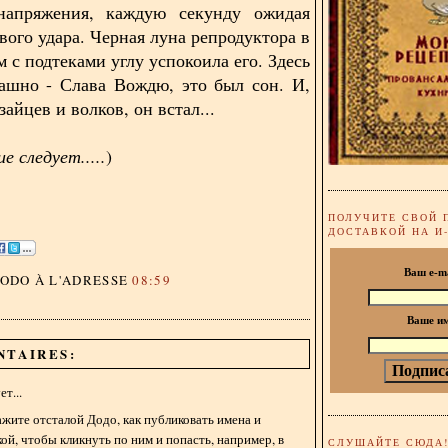
напряжения, каждую секунду ожидая
вого удара. Черная луна репродуктора в
 с подтеками углу успокоила его. Здесь
ашно - Слава Вождю, это был сон. И,
зайцев и волков, он встал...
 следует.....
)
ПОЛУЧИТЕ СВОЙ 
ДОСТАВКОЙ НА И
Ваш e-m
DODO
À L'ADRESSE
08:59
Ваше и
NTAIRES:
т...
жите отсталой Додо, как публиковать имена и
кой, чтобы кликнуть по ним и попасть, например, в
СЛУШАЙТЕ СЮДА