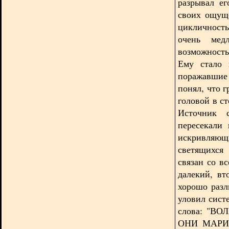
разрывал ег
своих ощущ
цикличность
очень мед
возможность
Ему стало 
поражавшие 
понял, что 
головой в с
Источник 
пересекали
искривляю
светящихся
связан со в
далекий, в
хорошо разл
уловил сист
слова: "ВО
ОНИ МАРИОН