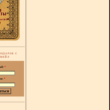
ПОДАРОК С
-МЕЙЛ
ail:
*
мя:
*
!