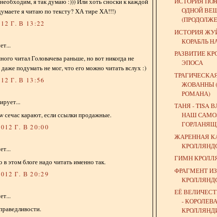
ИСТОРИЯ ПО
необходим, я так думаю :))) Или хоть сноски к каждой
ОДНОЙ ВЕ
 думаете я читаю по тексту? ХА тире ХА!!!)
(ПРОДОЛЖЕ
12 Г. В 13:22
ИСТОРИЯ ЖУЙ
КОРАБЛЬ Н
т...
РАЗВИТИЕ К
много читал Головачева раньше, но вот никогда не
ЭПОСА
 даже подумать не мог, что его можно читать вслух :)
ТРАГИЧЕСКАЯ
12 Г. В 13:56
ЖОВАННЫ 
РОМАНА)
рует...
ТАНЯ - TISA 
ow сечас карают, если ссылки продажные.
НАШ САМО
ГОРЛАНЯЩИ
012 Г. В 20:00
ЖАРЕННАЯ К
КРОЛЛЯНД
т...
ГИМН КРОЛЛ
о в этом блоге надо читать именно так.
ФРАГМЕНТ И
012 Г. В 20:29
КРОЛЛЯНД
ЕЁ ВЕЛИЧЕС
т...
- КОРОЛЕВ
праведливости.
КРОЛЛЯНД