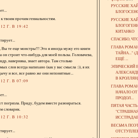
РУССКИЕ ХА
т...
БЛОГОСЕН
, к твоим прочим гениальностям.
РУССКИЕ ХА
БЛОГОГЕН
12 Г. В 19:42
КИТАНКО
СПАСИБО, ЧТ
ирует...
ГЛАВА РОМА
, Вы те еще монстры!!! Это я иногда мужу его книги
ТАЙНА..."
а он строит что-нибудь для моей пользы. Головачева,
ЕЩЁ ...
др, наверняка, знает автора. Там столько
ЭПИЧЕСКИЙ 
х слов всегда напихано (как у вас смысла :)), я их
АЛЕКСАНД
чу и все, все равно же они непонятные...
В КРОЛЛЯ
12 Г. В 07:09
ГЛАВА РОМА
НАЧАЛО ОТ
т...
ПРОДОЛ...
ут погрязла. Приду, будем вместе разюираться.
ПЯТАЯ ЧАСТ
м словарик.
"СТРАШНА
12 Г. В 10:32
ИССТРАДАВ
ВЕСЬМА ПОЭ
ирует...
ОТСТУПЛЕ