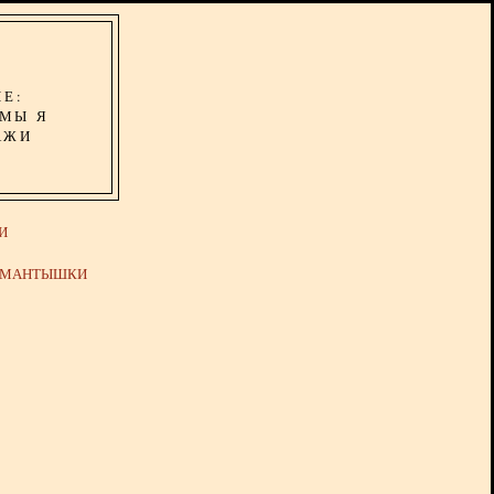
ИЕ:
ОМЫ Я
АЖИ
И
Й МАНТЫШКИ