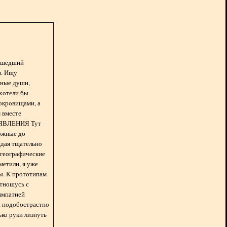
асшедший
н. Ищу
нные души,
хотели бы
окровищами, а
 вместе
БЪЯВЛЕНИЯ Тут
ожные до
ждая тщательно
 географические
метили, я уже
ды. К прототипам
отношусь с
импатией
 и подобострастно
лько руки лизнуть