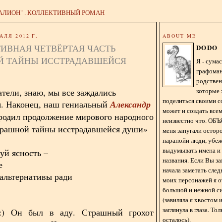
АЛИОН" . КОЛЛЕКТИВНЫЙ РОМАН
АЛЯ 2012 Г.
ABOUT ME
ИВНАЯ ЧЕТВЁРТАЯ ЧАСТЬ
DODO
Й ТАЙНЫ ИССТРАДАВШЕЙСЯ
Я - сум
графома
родстве
которые 
атели, знаю, мы все заждались
поделиться своими с
. Наконец, наш гениальный
Александр
может и создать всем
одил продолжение мирового народного
неизвестно что. О
рашной тайны исстрадавшейся души»
меня запугали остор
паранойи люди, убе
выдумывать имена и
уй ясность –
названия. Если Вы за
те
начала заметать сле
а альтернативы ради
моих персонажей я 
большой и нежной с
(завиляла я хвостом
заглянула в глаза. То
:) Он был в аду. Страшный грохот
осталось).