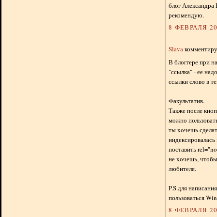
блог Александра 
рекомендую.
8 ФЕВРАЛЯ 20
Slava
комментируе
В блоггере при н
"ссылка" - ее на
ссылки слово в те
Факультатив.
Также после кноп
можно пользовать
ты хочешь сделать
индексировалась 
поставить rel="no
не хочешь, чтобы
любителя.
P.S.для написани
пользоваться Wind
8 ФЕВРАЛЯ 20