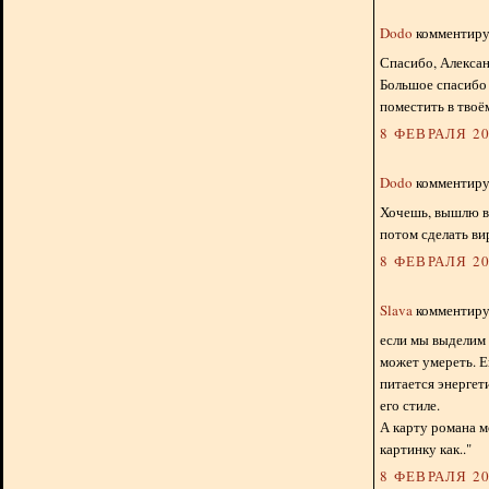
Dodo
комментируе
Спасибо, Алексан
Большое спасибо 
поместить в твоём
8 ФЕВРАЛЯ 20
Dodo
комментируе
Хочешь, вышлю вс
потом сделать ви
8 ФЕВРАЛЯ 20
Slava
комментируе
если мы выделим 
может умереть. Е
питается энергети
его стиле.
А карту романа м
картинку как.."
8 ФЕВРАЛЯ 20