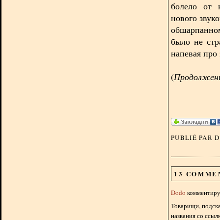
болело от 
нового звуко
обшарпанном
было не стр
напевая про 
(
Продолжение
PUBLIÉ PAR 
13 COMME
Dodo
комментируе
Товарищи, подска
названия со ссыл