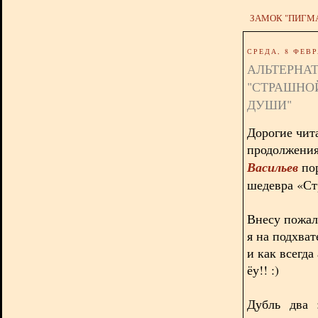
ЗАМОК "ПИГМ
СРЕДА, 8 ФЕВР
АЛЬТЕРНАТ
"СТРАШНО
ДУШИ"
Дорогие чит
продолжения
Васильев
пор
шедевра «Ст
Внесу пожал
я на подхва
и как всегд
ёу!! :)
Дубль два 