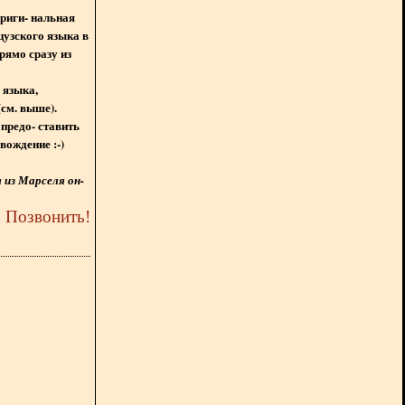
ориги- нальная
цузского языка в
рямо сразу из
 языка,
(см. выше).
предо- ставить
вождение :-)
из Марселя он-
5
Позвонить
!