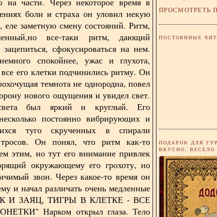
о на части. Через некоторое время в
ПРОСМОТРЕТЬ 
ениях боли и страха он уловил некую
, еле заметную смену состояний. Ритм,
ленный,но все-таки ритм, дающий
ПОСТОЯННЫЕ ЧИТ
 зацепиться, сфокусироваться на нем.
немного спокойнее, ужас и глухота,
все его клетки подчинились ритму. Он
грохочущая темнота не однородна, повел
торону нового ощущения и увидел свет.
света был яркий и круглый. Его
 несколько постоянно вибрирующих и
щихся туго скрученных в спирали
 тросов. Он понял, что ритм как-то
ПОДАРОК ДЛЯ ГУ
ВКУСНО, ВЕСЕЛО
сем этим, но тут его внимание привлек
торящий окружающему его грохоту, но
ичимый звон. Через какое-то время он
ему и начал различать очень медленные
ЛК И ЗАЯЦ, ТИГРЫ В КЛЕТКЕ - ВСЕ
ЕТКИ" Нарком открыл глаза. Тело