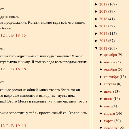
2018
(
169
)
►
т...
2017
(
39
)
►
др за совет.
2016
(
41
)
►
за продолжение. Кстати, можно ведь всё, что вышло
2015
(
52
)
►
 блоге.
2014
(
115
)
►
12 Г. В 18:15
2013
(
67
)
►
2012
(
203
)
т...
▼
декабря
(
9
)
►
ё на твой адрес и-мейл, или куда скажешь? Можно
ртуальную книжку. Я только рада всем предложениям.
ноября
(
5
)
►
12 Г. В 18:19
октября
(
5
)
►
сентября
(
13
)
►
т...
августа
(
8
)
►
сейчас роман из общей канвы твоего блога, то он
июля
(
13
)
►
го надо еще выносить и выходить - пусть пока
июня
(
16
)
►
кой Этого Места и вылезает тут и там частями - это в
мая
(
24
)
►
ожно запостить у тебя - просто скачай ее: "сохранить
апреля
(
36
)
►
марта
(
30
)
►
12 Г. В 19:13
февраля
(
35
)
▼