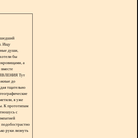
асшедший
н. Ищу
нные души,
хотели бы
окровищами, а
 вместе
БЪЯВЛЕНИЯ Тут
ожные до
ждая тщательно
 географические
метили, я уже
ды. К прототипам
отношусь с
импатией
 и подобострастно
лько руки лизнуть