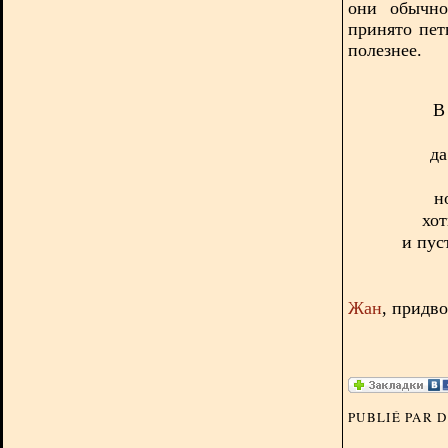
они обычно
принято пет
полезнее.
В
да
н
хот
и пус
Жан
, придв
PUBLIÉ PAR 