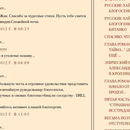
РУССКИЕ ХА
т...
БЛОГОСЕН
Жан. Спасибо за чудесные стихи. Пусть тебе снится
РУССКИЕ ХА
ляндия.Спокойной ночи.
БЛОГОГЕН
012 Г. В 00:23
КИТАНКО
СПАСИБО, ЧТ
...
ГЛАВА РОМА
ТАЙНА..."
!!!!!
ЕЩЁ ...
 в уголочке поживу...
ЭПИЧЕСКИЙ 
012 Г. В 08:09
АЛЕКСАНД
В КРОЛЛЯ
т...
ГЛАВА РОМА
большую честь и огромное удовольствие представить
НАЧАЛО ОТ
величайшую рукодельницу блогоэпохи,
ПРОДОЛ...
учных и свежих блогопастбищ по соседству - DJILL
ПЯТАЯ ЧАСТ
"СТРАШНА
яйтесь активнее к нашей блогооргии.
ИССТРАДАВ
012 Г. В 11:03
ВЕСЬМА ПОЭ
ОТСТУПЛЕ
...