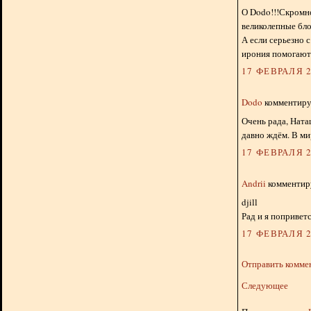
О Dodo!!!Скромно 
великолепные бло
А если серьезно 
ирония помогают 
17 ФЕВРАЛЯ 2
Dodo
комментируе
Очень рада, Ната
давно ждём. В ми
17 ФЕВРАЛЯ 2
Andrii
комментиру
djill
Рад и я поприветс
17 ФЕВРАЛЯ 2
Отправить комме
Следующее