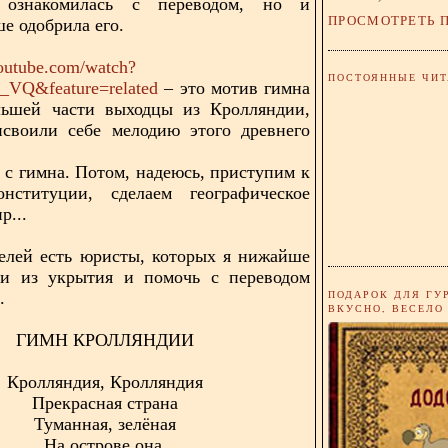
 ознакомилась с переводом, но и
ПРОСМОТРЕТЬ 
е одобрила его.
outube.com/watch?
ПОСТОЯННЫЕ ЧИТ
VQ&feature=related
– это мотив гимна
льшей части выходцы из Кролляндии,
исвоили себе мелодию этого древнего
 с гимна. Потом, надеюсь, приступим к
онституции, сделаем географическое
р...
елей есть юристы, которых я нижайше
и из укрытия и помочь с переводом
ПОДАРОК ДЛЯ ГУ
.
ВКУСНО, ВЕСЕЛО
ГИМН КРОЛЛЯНДИИ
Кролляндия, Кролляндия
Прекрасная страна
Туманная, зелёная
На острове она.