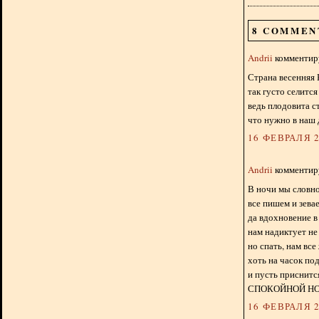
8 COMMEN
Andrii
комментиру
Страна весенняя 
так густо селится
ведь плодовита с
что нужно в наш 
16 ФЕВРАЛЯ 2
Andrii
комментиру
В ночи мы словно
все пишем и зева
да вдохновение 
нам надиктует не
но спать, нам все
хоть на часок по
и пусть приснитс
СПОКОЙНОЙ НО
16 ФЕВРАЛЯ 2