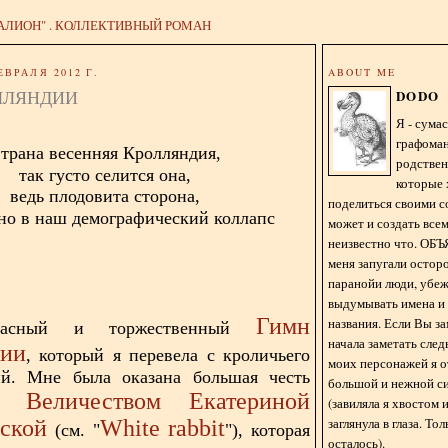
АЛИОН" . КОЛЛЕКТИВНЫЙ РОМАН
ЕВРАЛЯ 2012 Г.
ABOUT ME
ЛЛЯНДИИ
DODO
Я - сум
графома
трана весенняя Кролляндия,
родстве
так густо селится она,
которые 
ведь плодовита сторона,
поделиться своими с
но в наш демографический коллапс
может и создать всем
неизвестно что. О
меня запугали остор
паранойи люди, убе
выдумывать имена и
Гимн
названия. Если Вы за
расный и торжественный
начала заметать сле
дии
, который я перевела с кроличьего
моих персонажей я 
ий. Мне была оказана большая честь
большой и нежной с
 Величеством Екатериной
(завиляла я хвостом
заглянула в глаза. То
ской
White rabbit
(см. "
"), которая
осталось).