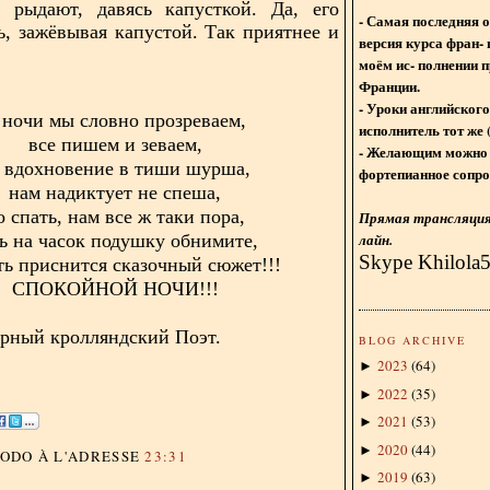
 рыдают, давясь капусткой. Да, его
- Самая последняя 
ь, зажёвывая капустой. Так приятнее и
версия курса фран- 
моём ис- полнении п
Франции.
- Уроки английского
 ночи мы словно прозреваем,
исполнитель тот же 
все пишем и зеваем,
- Желающим можно 
 вдохновение в тиши шурша,
фортепианное сопро
нам надиктует не спеша,
о спать, нам все ж таки пора,
Прямая трансляция 
лайн.
ь на часок подушку обнимите,
Skype Khilola
ть приснится сказочный сюжет!!!
СПОКОЙНОЙ НОЧИ!!!
орный кролляндский Поэт.
BLOG ARCHIVE
2023
(
64
)
►
2022
(
35
)
►
2021
(
53
)
►
2020
(
44
)
►
DODO
À L'ADRESSE
23:31
2019
(
63
)
►