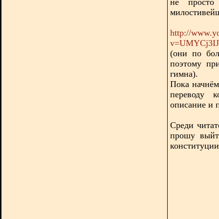
не просто
милостивейш
http://www.y
v=UMYCj3IJ_
(они по бо
поэтому пр
гимна).
Пока начнём
переводу к
описание и п
Среди читат
прошу выйт
конституции