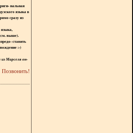
ориги- нальная
цузского языка в
рямо сразу из
 языка,
(см. выше).
предо- ставить
вождение :-)
из Марселя он-
5
Позвонить
!