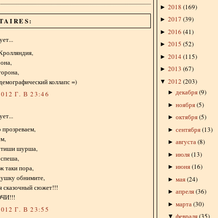
2018
(
169
)
►
2017
(
39
)
►
TAIRES:
2016
(
41
)
►
ет...
2015
(
52
)
►
Кролляндия,
2014
(
115
)
►
 она,
2013
(
67
)
►
торона,
2012
(
203
)
демографический коллапс =)
▼
декабря
(
9
)
►
012 Г. В 23:46
ноября
(
5
)
►
ет...
октября
(
5
)
►
 прозреваем,
сентября
(
13
)
►
ем,
августа
(
8
)
►
в тиши шурша,
июля
(
13
)
►
 спеша,
июня
(
16
)
►
 ж таки пора,
душку обнимите,
мая
(
24
)
►
я сказочный сюжет!!!
апреля
(
36
)
►
ЧИ!!!
марта
(
30
)
►
012 Г. В 23:55
февраля
(
35
)
▼