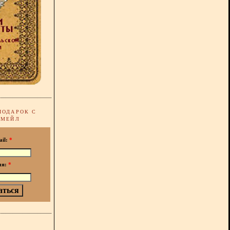
ПОДАРОК С
-МЕЙЛ
ail:
*
мя:
*
!