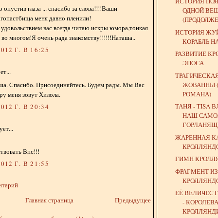
ИСТОРИЯ ПО
опустив глаза ... спасибо за слова!!!!Ваши
ОДНОЙ ВЕ
гопастбища меня давно пленили!
(ПРОДОЛЖЕ
с удовольствием вас всегда читаю искры юмора,тонкая
ИСТОРИЯ ЖУЙ
во многом!Я очень рада знакомству!!!!!!Наташа..
КОРАБЛЬ Н
012 Г. В 16:25
РАЗВИТИЕ К
ЭПОСА
т...
ТРАГИЧЕСКАЯ
ЖОВАННЫ 
ша. Спасибо. Присоединяйтесь. Будем рады. Мы Вас
РОМАНА)
ру меня зовут Хилола.
ТАНЯ - TISA 
012 Г. В 20:34
НАШ САМО
ГОРЛАНЯЩИ
ет...
ЖАРЕННАЯ К
КРОЛЛЯНД
твовать Впс!!!
ГИМН КРОЛЛ
012 Г. В 21:55
ФРАГМЕНТ И
КРОЛЛЯНД
нтарий
ЕЁ ВЕЛИЧЕС
Главная страница
Предыдущее
- КОРОЛЕВ
КРОЛЛЯНД