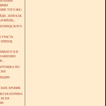
ЯВЛЕНИЯ
ЩИЦЫ
НИЕ ТОГО ЖЕ)
ДИ....ИЛИ КАК
АЗОВЁШЬ...
РОЛЛЯНДСКОГО
 УЧАСТЬ
(ЭПИЗОД
ВЛИВАЕТСЯ В
ЗАБВЕННО
...
АРТОШКА ПО-
СКИ
ЯНДИИ
З
СКИХ ХРОНИК
ТВО ЕКАТЕРИНА
А ВСЕЯ
ИИ