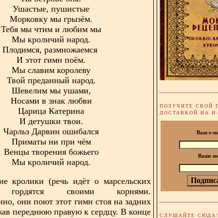
Ушастые, пушистые
Морковку мы грызём.
Тебя мы чтим и любим мы
Мы кроличий народ.
Плодимся, размножаемся
И этот гимн поём.
Мы славим королеву
Твой преданный народ.
Шевелим мы ушами,
Носами в знак любви
ПОЛУЧИТЕ СВОЙ 
Царица Катерина
ДОСТАВКОЙ НА И
И детушки твои.
Чарльз Дарвин ошибался
Ваш e-m
Приматы ни при чём
Венцы творения божьего
Ваше и
Мы кроличий народ.
ие кролики (речь идёт о марсельских
) гордятся своими корнями.
нно, они поют этот гимн стоя на задних
жав переднюю правую к сердцу. В конце
СЛУШАЙТЕ СЮДА