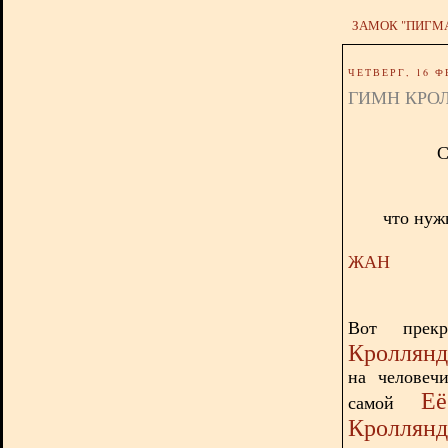
ЗАМОК "ПИГМ
ЧЕТВЕРГ, 16 Ф
ГИМН КРО
С
что нуж
ЖАН
Вот прек
Кроллян
на человеч
Её
самой
Кроллянд