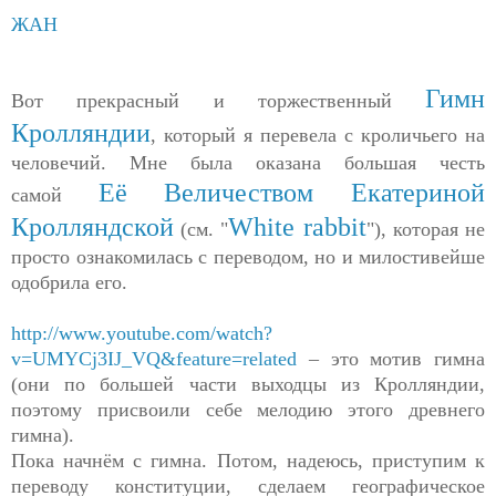
ЖАН
Гимн
Вот прекрасный и торжественный
Кролляндии
, который я перевела с кроличьего на
человечий. Мне была оказана большая честь
Её Величеством Екатериной
самой
Кролляндской
White rabbit
(см. "
"), которая не
просто ознакомилась с переводом, но и милостивейше
одобрила его.
http://www.youtube.com/watch?
v=UMYCj3IJ_VQ&feature=related
– это мотив гимна
(они по большей части выходцы из Кролляндии,
поэтому присвоили себе мелодию этого древнего
гимна).
Пока начнём с гимна. Потом, надеюсь, приступим к
переводу конституции, сделаем географическое