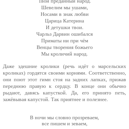
Твой преданный народ.
Шевелим мы ушами,
Носами в знак любви
Царица Катерина
И детушки твои.
Чарльз Дарвин ошибался
Приматы ни при чём
Венцы творения божьего
Мы кроличий народ.
Даже здешние кролики (речь идёт о марсельских
кроликах) гордятся своими корнями. Соответственно,
они поют этот гимн стоя на задних лапках, прижав
переднюю правую к сердцу. В конце они обычно
рыдают, давясь капусткой. Да, его принято петь,
зажёвывая капустой. Так приятнее и полезнее.
В ночи мы словно прозреваем,
все пишем и зеваем,