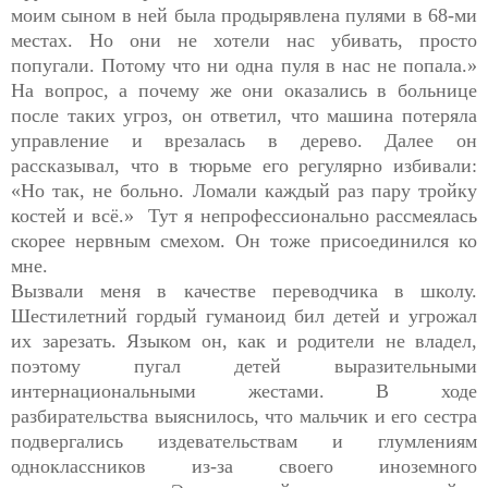
моим сыном в ней была продырявлена пулями в 68-ми
местах. Но они не хотели нас убивать, просто
попугали. Потому что ни одна пуля в нас не попала.»
На вопрос, а почему же они оказались в больнице
после таких угроз, он ответил, что машина потеряла
управление и врезалась в дерево. Далее он
рассказывал, что в тюрьме его регулярно избивали:
«Но так, не больно. Ломали каждый раз пару тройку
костей и всё.» Тут я непрофессионально рассмеялась
скорее нервным смехом. Он тоже присоединился ко
мне.
Вызвали меня в качестве переводчика в школу.
Шестилетний гордый гуманоид бил детей и угрожал
их зарезать. Языком он, как и родители не владел,
поэтому пугал детей выразительными
интернациональными жестами. В ходе
разбирательства выяснилось, что мальчик и его сестра
подвергались издевательствам и глумлениям
одноклассников из-за своего иноземного