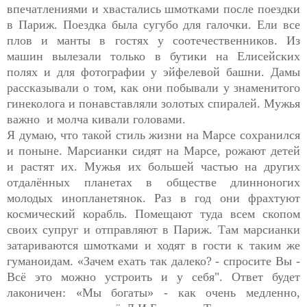
впечатлениями и хвастались шмотками после поездки
в Париж. Поездка была сугубо для галочки. Ели все
плов и манты в гостях у соотечественников. Из
машин вылезали только в бутики на Елисейских
полях и для фотографии у эйфелевой башни. Дамы
рассказывали о том, как они побывали у знаменитого
гинеколога и понавставляли золотых спиралей. Мужья
важно и молча кивали головами.
Я думаю, что такой стиль жизни на Марсе сохранился
и поныне. Марсианки сидят на Марсе, рожают детей
и растят их. Мужья их большей частью на других
отдалённых планетах в обществе длинноногих
молодых инопланетянок. Раз в год они фрахтуют
космический корабль. Помещают туда всем скопом
своих супруг и отправляют в Париж. Там марсианки
затариваются шмотками и ходят в гости к таким же
гуманоидам. «Зачем ехать так далеко? - спросите Вы -
Всё это можно устроить и у себя". Ответ будет
лаконичен: «Мы богаты» - как очень медленно,