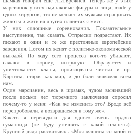
шамкая говорил ещё Л.И.Брежнев. Теперь же у этих
марсианок у всех одинаковые фигуры и лица, made у
одних хирургов, что не мешает их мужьям отращивать
животы и жить на других планетах с мисс.
У них сплошные соревнования. Показательные
выступления, так сказать. Отпрыски подрастают. Их
пихают в одни и те же престижные европейские
заведения. Потом их женят с политико-экономической
выгодой. По ходу сего процесса кого-то убивают,
сажают в тюрьму, интригуют. Образуются и
уничтожаются кланы, производятся чистки и пр.
Картина, старая как мир, и до боли знакомая всем
нам.
Один марсианин, весь в шрамах, чудом выживший
после восьми лет тюремного заключения спросил
почему-то у меня: «Как же изменить это? Вроде всё
перепробовали, а возвращаемся к тому же».
Как-то я переводила для одного очень гордого
гуманоида (не буду уточнять с какой планеты).
Крупный дядя рассказывал: «Моя машина со мной и