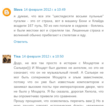
Slava
14 февраля 2012 г. в 10:49
я думаю, что все эти "шестидесяти восьми пульные"
пугалки - это от страха, вот в машину Бони и Клайда
всадили 167 пуль, 50 из них попали в седоков - боялись
и были жестоки вот и стреляли так. Лишенные страха и
волнений обычно прибегают к стилетам и яду.
Ответить
Tisa
14 февраля 2012 г. в 10:50
Додо, не все так просто в истории с Моцартом и
Сальери))) И Моцарт был далеко не ангелом, но это не
означает, что он не музыкальный гений. А Сальери не
мог быть соперником Моцарта и злым завистником,
потому что он уже был известным композитором и
занимал высокие посты при императорском дворе, чего
не было у Моцарта. Я бы сказала, дорогая Хилола, что
вы опрометчиво привели это сравнение.
Прошу прощения, что осмелилась перечить вам:)) Но в
мою защиту говорят исторические факты, уважаемая