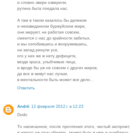
и словно звери озверели,
рутина быта поедала нас.
А там в таком казалось бы далеком
и неизведанном буржуйском мире,
они жируют, не работая совсем,
смеются с нас до крайности забитых,
и мы озлобившись и вооружившись,
на запад ринули усе,
ого у них же ж нету дефицита,
везде краса, улыбчивые лица,
и вроде бы уж не совсем с других миров,
да все ж живут нас лучше,
в ментальности быть может все дело...
Ответить
Andrii
12 февраля 2012 г. в 12:23
Dodo
То написанное, после прочтения этого, чистый экспромт,
я никого не хочу обидеть, может быть в чем и ошибаюсь,