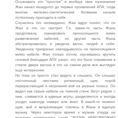
Осознавать это "простое" и вообще свое назначение
Жан начал незадолго до первых проявлений АПА, тогда
многие железно-синтетические болванки начали
потихоньку приходить в себя.
Случилось это неожиданно. Жан вдруг понял, что он
Жан и что он смотрит. Т.е. какая-то часть Жана
продолжала сканировать проносящиеся мимо
разветвления кабелей, но другая часть Жана
абстрагировалась и увидела вагон, людей и себя.
Увиденное призрачно накладывалось на проносящиеся
мимо кабели. Жан только потом, научившись крутить
головой благодаря АПУ, узнал, что это было отражение в
стекле двери вагона и что на самом деле все выглядит
еще интереснее.
Но пока он просто стал видеть и слышать. Он слышал
постоянный, местами ритмичный, шум, порой
перерастающий в негромкий вой на разные голоса. Он
видел как серые кабели на темной стене бегут рядом с
ним, сливаются в единые жгуты, разделяются и иногда
уходят навсегда наверх или вниз. В какой-то момент
шум, вой и визуализация слились в Жане в единую
музыку. Через некоторое время к музыке откуда ни
возьмись привязались слова "ЖИЗНЬ НЕВОЗМОЖНО