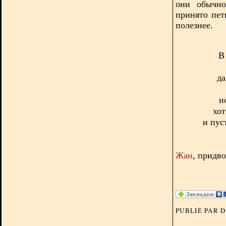
они обычно
принято пет
полезнее.
В
да
н
хот
и пус
Жан
, придв
PUBLIÉ PAR 