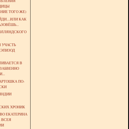
ЯВЛЕНИЯ
ЩИЦЫ
НИЕ ТОГО ЖЕ)
ДИ....ИЛИ КАК
АЗОВЁШЬ...
РОЛЛЯНДСКОГО
 УЧАСТЬ
(ЭПИЗОД
ВЛИВАЕТСЯ В
ЗАБВЕННО
...
АРТОШКА ПО-
СКИ
ЯНДИИ
З
СКИХ ХРОНИК
ТВО ЕКАТЕРИНА
А ВСЕЯ
ИИ