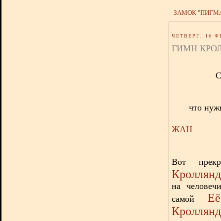
ЗАМОК "ПИГМ
ЧЕТВЕРГ, 16 Ф
ГИМН КРО
С
что нуж
ЖАН
Вот прек
Кроллян
на человеч
Её
самой
Кроллянд