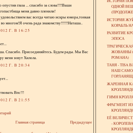
ИСТОРИЯ ПО
опустив глаза ... спасибо за слова!!!!Ваши
ОДНОЙ ВЕ
гопастбища меня давно пленили!
(ПРОДОЛЖЕ
с удовольствием вас всегда читаю искры юмора,тонкая
ИСТОРИЯ ЖУЙ
во многом!Я очень рада знакомству!!!!!!Наташа..
КОРАБЛЬ Н
012 Г. В 16:25
РАЗВИТИЕ К
ЭПОСА
т...
ТРАГИЧЕСКАЯ
ЖОВАННЫ 
ша. Спасибо. Присоединяйтесь. Будем рады. Мы Вас
РОМАНА)
ру меня зовут Хилола.
ТАНЯ - TISA 
012 Г. В 20:34
НАШ САМО
ГОРЛАНЯЩИ
ет...
ЖАРЕННАЯ К
КРОЛЛЯНД
твовать Впс!!!
ГИМН КРОЛЛ
012 Г. В 21:55
ФРАГМЕНТ И
КРОЛЛЯНД
нтарий
ЕЁ ВЕЛИЧЕС
Главная страница
Предыдущее
- КОРОЛЕВ
КРОЛЛЯНД