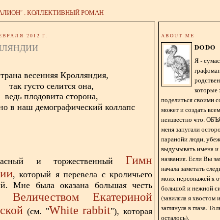
АЛИОН" . КОЛЛЕКТИВНЫЙ РОМАН
ЕВРАЛЯ 2012 Г.
ABOUT ME
ЛЛЯНДИИ
DODO
Я - сум
графома
трана весенняя Кролляндия,
родстве
так густо селится она,
которые 
ведь плодовита сторона,
поделиться своими с
но в наш демографический коллапс
может и создать всем
неизвестно что. О
меня запугали остор
паранойи люди, убе
выдумывать имена и
Гимн
названия. Если Вы за
расный и торжественный
начала заметать сле
дии
, который я перевела с кроличьего
моих персонажей я 
ий. Мне была оказана большая честь
большой и нежной с
 Величеством Екатериной
(завиляла я хвостом
заглянула в глаза. То
ской
White rabbit
(см. "
"), которая
осталось).