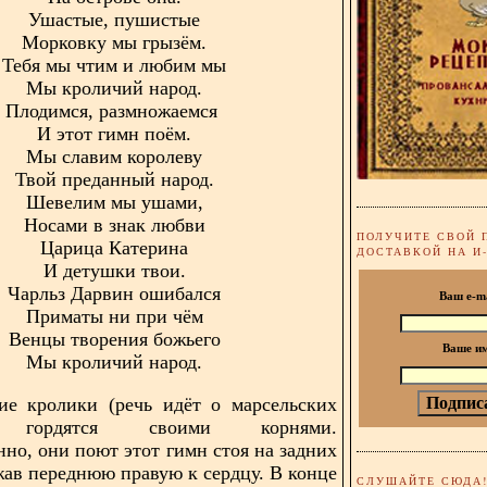
Ушастые, пушистые
Морковку мы грызём.
Тебя мы чтим и любим мы
Мы кроличий народ.
Плодимся, размножаемся
И этот гимн поём.
Мы славим королеву
Твой преданный народ.
Шевелим мы ушами,
Носами в знак любви
ПОЛУЧИТЕ СВОЙ 
Царица Катерина
ДОСТАВКОЙ НА И
И детушки твои.
Чарльз Дарвин ошибался
Ваш e-m
Приматы ни при чём
Венцы творения божьего
Ваше и
Мы кроличий народ.
ие кролики (речь идёт о марсельских
) гордятся своими корнями.
нно, они поют этот гимн стоя на задних
жав переднюю правую к сердцу. В конце
СЛУШАЙТЕ СЮДА