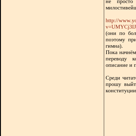
не просто
милостивейш
http://www.y
v=UMYCj3IJ_
(они по бо
поэтому пр
гимна).
Пока начнём
переводу к
описание и п
Среди читат
прошу выйт
конституции