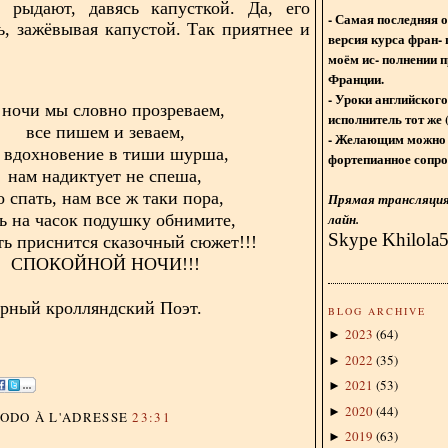
 рыдают, давясь капусткой. Да, его
- Самая последняя 
ь, зажёвывая капустой. Так приятнее и
версия курса фран- 
моём ис- полнении п
Франции.
- Уроки английского
 ночи мы словно прозреваем,
исполнитель тот же 
все пишем и зеваем,
- Желающим можно 
 вдохновение в тиши шурша,
фортепианное сопро
нам надиктует не спеша,
о спать, нам все ж таки пора,
Прямая трансляция 
лайн.
ь на часок подушку обнимите,
Skype Khilola
ть приснится сказочный сюжет!!!
СПОКОЙНОЙ НОЧИ!!!
орный кролляндский Поэт.
BLOG ARCHIVE
2023
(
64
)
►
2022
(
35
)
►
2021
(
53
)
►
2020
(
44
)
►
DODO
À L'ADRESSE
23:31
2019
(
63
)
►