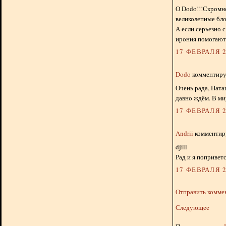
О Dodo!!!Скромно 
великолепные бло
А если серьезно 
ирония помогают 
17 ФЕВРАЛЯ 2
Dodo
комментируе
Очень рада, Ната
давно ждём. В ми
17 ФЕВРАЛЯ 2
Andrii
комментиру
djill
Рад и я поприветс
17 ФЕВРАЛЯ 2
Отправить комме
Следующее