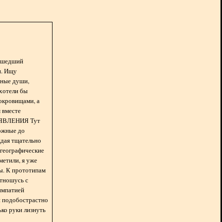
асшедший
н. Ищу
нные души,
хотели бы
окровищами, а
 вместе
БЪЯВЛЕНИЯ Тут
ожные до
ждая тщательно
 географические
метили, я уже
ды. К прототипам
отношусь с
импатией
 и подобострастно
лько руки лизнуть