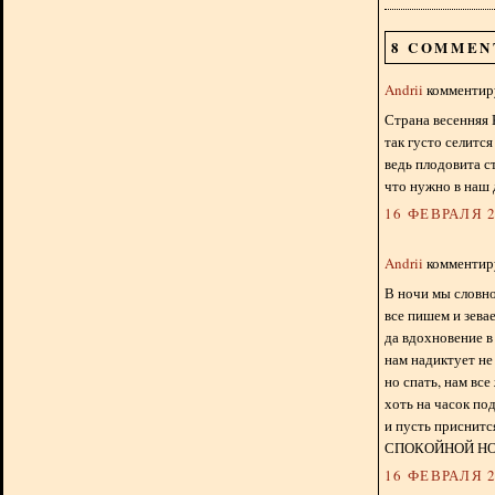
8 COMMEN
Andrii
комментиру
Страна весенняя 
так густо селится
ведь плодовита с
что нужно в наш 
16 ФЕВРАЛЯ 2
Andrii
комментиру
В ночи мы словно
все пишем и зева
да вдохновение 
нам надиктует не
но спать, нам все
хоть на часок по
и пусть приснитс
СПОКОЙНОЙ НО
16 ФЕВРАЛЯ 2