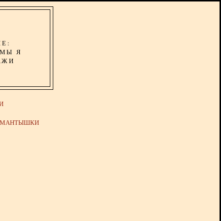
ИЕ:
ОМЫ Я
АЖИ
И
Й МАНТЫШКИ