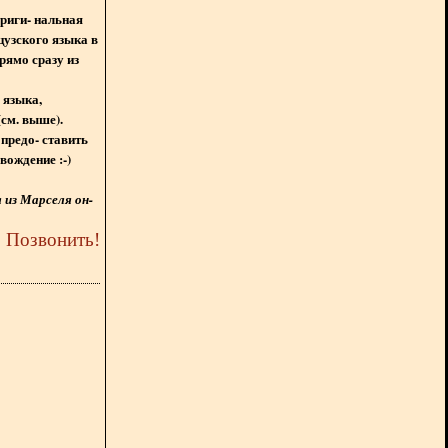
ориги- нальная
цузского языка в
рямо сразу из
 языка,
(см. выше).
предо- ставить
вождение :-)
из Марселя он-
5
Позвонить
!