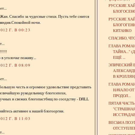
РУССКИЕ ХА
т...
БЛОГОСЕН
Жан. Спасибо за чудесные стихи. Пусть тебе снится
РУССКИЕ ХА
ляндия.Спокойной ночи.
БЛОГОГЕН
012 Г. В 00:23
КИТАНКО
СПАСИБО, ЧТ
...
ГЛАВА РОМА
ТАЙНА..."
!!!!!
ЕЩЁ ...
 в уголочке поживу...
ЭПИЧЕСКИЙ 
012 Г. В 08:09
АЛЕКСАНД
В КРОЛЛЯ
т...
ГЛАВА РОМА
большую честь и огромное удовольствие представить
НАЧАЛО ОТ
величайшую рукодельницу блогоэпохи,
ПРОДОЛ...
учных и свежих блогопастбищ по соседству - DJILL
ПЯТАЯ ЧАСТ
"СТРАШНА
яйтесь активнее к нашей блогооргии.
ИССТРАДАВ
012 Г. В 11:03
ВЕСЬМА ПОЭ
ОТСТУПЛЕ
...