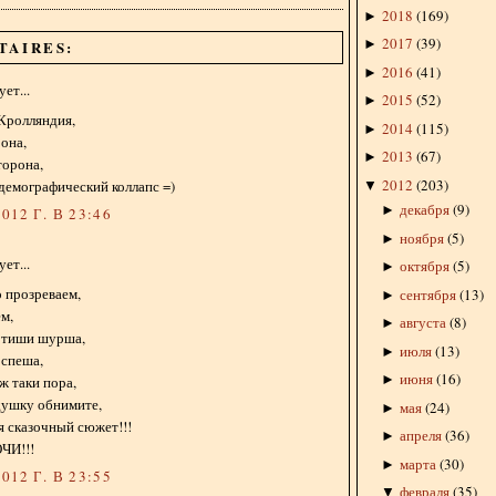
2018
(
169
)
►
2017
(
39
)
►
TAIRES:
2016
(
41
)
►
ет...
2015
(
52
)
►
Кролляндия,
2014
(
115
)
►
 она,
2013
(
67
)
►
торона,
2012
(
203
)
демографический коллапс =)
▼
декабря
(
9
)
►
012 Г. В 23:46
ноября
(
5
)
►
ет...
октября
(
5
)
►
 прозреваем,
сентября
(
13
)
►
ем,
августа
(
8
)
►
в тиши шурша,
июля
(
13
)
►
 спеша,
июня
(
16
)
►
 ж таки пора,
душку обнимите,
мая
(
24
)
►
я сказочный сюжет!!!
апреля
(
36
)
►
ЧИ!!!
марта
(
30
)
►
012 Г. В 23:55
февраля
(
35
)
▼