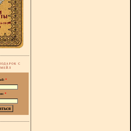
ПОДАРОК С
-МЕЙЛ
ail:
*
мя:
*
!