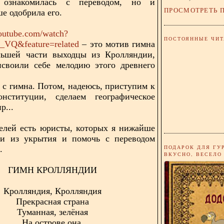
 ознакомилась с переводом, но и
ПРОСМОТРЕТЬ 
е одобрила его.
outube.com/watch?
ПОСТОЯННЫЕ ЧИТ
VQ&feature=related
– это мотив гимна
льшей части выходцы из Кролляндии,
исвоили себе мелодию этого древнего
 с гимна. Потом, надеюсь, приступим к
онституции, сделаем географическое
р...
елей есть юристы, которых я нижайше
и из укрытия и помочь с переводом
ПОДАРОК ДЛЯ ГУ
.
ВКУСНО, ВЕСЕЛО
ГИМН КРОЛЛЯНДИИ
Кролляндия, Кролляндия
Прекрасная страна
Туманная, зелёная
На острове она.