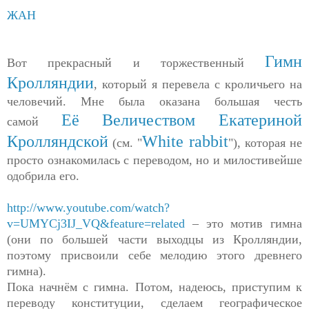
ЖАН
Гимн
Вот прекрасный и торжественный
Кролляндии
, который я перевела с кроличьего на
человечий. Мне была оказана большая честь
Её Величеством Екатериной
самой
Кролляндской
White rabbit
(см. "
"), которая не
просто ознакомилась с переводом, но и милостивейше
одобрила его.
http://www.youtube.com/watch?
v=UMYCj3IJ_VQ&feature=related
– это мотив гимна
(они по большей части выходцы из Кролляндии,
поэтому присвоили себе мелодию этого древнего
гимна).
Пока начнём с гимна. Потом, надеюсь, приступим к
переводу конституции, сделаем географическое