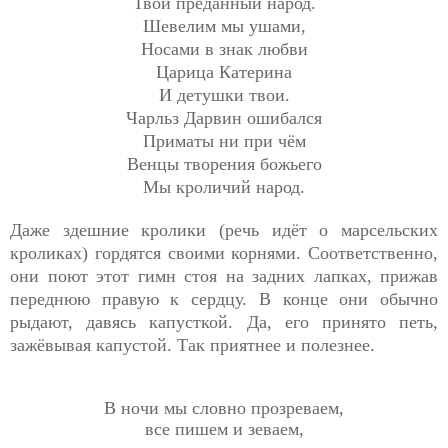
Твой преданный народ.
Шевелим мы ушами,
Носами в знак любви
Царица Катерина
И детушки твои.
Чарльз Дарвин ошибался
Приматы ни при чём
Венцы творения божьего
Мы кроличий народ.
Даже здешние кролики (речь идёт о марсельских
кроликах) гордятся своими корнями. Соответственно,
они поют этот гимн стоя на задних лапках, прижав
переднюю правую к сердцу. В конце они обычно
рыдают, давясь капусткой. Да, его принято петь,
зажёвывая капустой. Так приятнее и полезнее.
В ночи мы словно прозреваем,
все пишем и зеваем,