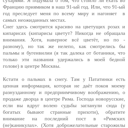
сухарями. Я подумала о том, что стоило ли ехать во
Францию приямиком в наш 91-ый год. Или, что 91-ый
год преследует меня по всему миру и нагоняет в
самых неожиданных местах.
Снег здесь смотрится красиво на цветущих розах и
кипарисах (кипарисы цветут? Никогда не обращала
внимания. Хотя, наверное всё цветёт, но по -
разному), но так же нелепо, как смотрелись бы
пальмы и бугенвилии (я так далека от ботаники, что
только эти названия удержались в моей бедной
голове) в центре Москвы.
Кстати о пальмах в снегу. Там у Пататинки есть
ценная информация, которая не даёт покоя моему
разнузданному и предприимчивому воображению, о
продаже дворца в центре Рима. Господа новорусские,
если вы вдруг волею судьбы загланули сюда (у
богатых бывают странные прихоти), обратите
внимание на последний пост в «Римских
(не)каникулах». (Хотя доброжелательные старожилы