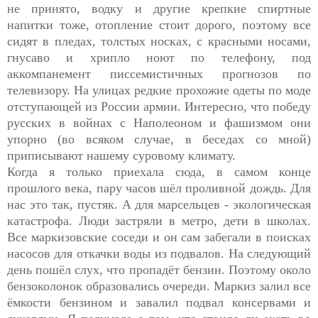
не принято, водку и другие крепкие спиртные
напитки тоже, отопление стоит дорого, поэтому все
сидят в пледах, толстых носках, с красными носами,
гнусаво и хрипло ноют по телефону, под
аккомпанемент писсемистичных прогнозов по
телевизору. На улицах редкие прохожие одеты по моде
отступающей из России армии. Интересно, что победу
русских в войнах с Наполеоном и фашизмом они
упорно (во всяком случае, в беседах со мной)
приписывают нашему суровому климату.
Когда я только приехала сюда, в самом конце
прошлого века, пару часов шёл проливной дождь. Для
нас это так, пустяк. А для марсельцев - экологическая
катастрофа. Люди застряли в метро, дети в школах.
Все маркизовские соседи и он сам забегали в поисках
насосов для откачки воды из подвалов. На следующий
день пошёл слух, что пропадёт бензин. Поэтому около
бензоколонок образовались очереди. Маркиз залил все
ёмкости бензином и завалил подвал консервами и