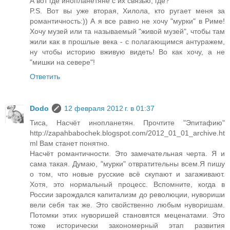
А вот где инопланетяне с их связью, где?
P.S. Вот вы уже вторая, Хилола, кто ругает меня за
романтичность:)) А я все равно не хочу "мурки" в Риме!
Хочу музей или та называемый "живой музей", чтобы там
жили как в прошлые века - с полагающимся антуражем,
ну чтобы историю вживую видеть! Во как хочу, а не
"мишки на севере"!
Ответить
Dodo
12 февраля 2012 г. в 01:37
Тиса, Насчёт инопланетян. Прочтите "Эпитафию"
http://zapahbabochek.blogspot.com/2012_01_01_archive.ht
ml Вам станет понятно.
Насчёт романтичности. Это замечательная черта. Я и
сама такая. Думаю, "мурки" отвратительны всем.Я пишу
о том, что новые русские всё скупают и загаживают.
Хотя, это нормальный процесс. Вспомните, когда в
России зарождался капитализм до революции, нувориши
вели себя так же. Это свойственно любым нуворишам.
Потомки этих нуворишей становятся меценатами. Это
тоже исторически закономерный этап развития