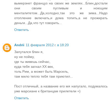
вымерзнет француз на своих же землях...Блин,достали
они своим пугливым и ноющим
менталитетом...Да,холодно,так это же зима...Надо
отопление включать,и дома топить,а не прожирать
деньги...Да,что тут говорить...
Ответить
Andrii
11 февраля 2012 г. в 18:20
Запутался блин я,
ну не пойму,
где ты живешь сейчас,
куда тебя загнал XX век,
толь Рим, а может быть Марсель,
там мило тепло тебя там приютил...
Пост отличный, а название его мя напугало, подумалось
уже марсиане к британцам прилетели =)
Ответить