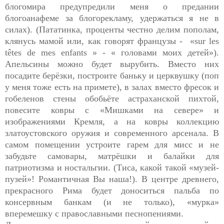
блогомира предупредили меня о предании
блогоанафеме за блогорекламу, удержаться я не в
силах). (Пататинка, проценты честно делим пополам,
клянусь мамой или, как говорят французы - «sur les
têtes de mes enfants » - « головами моих детей»).
Апельсины можно будет вырубить. Вместо них
посадите берёзки, построите баньку и церквушку (поп
у меня тоже есть на примете), в залах вместо фресок и
гобеленов стены обобьёте астраханской пихтой,
повесите ковры с «Мишками на севере» и
изображениями Кремля, а на ковры коллекцию
златоустовского оружия и современного арсенала. В
самом помещении устроите гарем для мисс и не
забудьте самовары, матрёшки и балайки для
патриотизма и ностальгии. (Тиса, какой такой «музей-
пузей»! Романтичная Вы наша!). В центре древнего,
прекрасного Рима будет доноситься пальба по
консервным банкам (и не только), «мурка»
вперемешку с православными песнопениями.