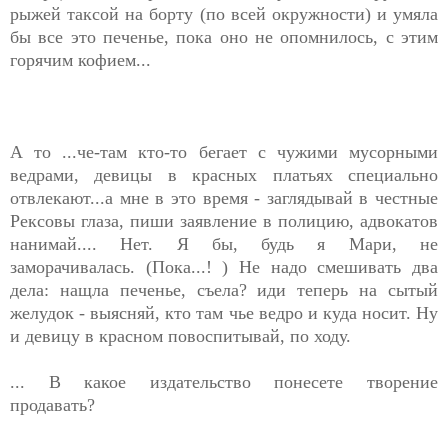
рыжей таксой на борту (по всей окружности) и умяла
бы все это печенье, пока оно не опомнилось, с этим
горячим кофием...
А то ...че-там кто-то бегает с чужими мусорными
ведрами, девицы в красных платьях специально
отвлекают...а мне в это время - заглядывай в честные
Рексовы глаза, пиши заявление в полицию, адвокатов
нанимай.... Нет. Я бы, будь я Мари, не
заморачивалась. (Пока...! ) Не надо смешивать два
дела: нащла печенье, съела? иди теперь на сытый
желудок - выясняй, кто там чье ведро и куда носит. Ну
и девицу в красном повоспитывай, по ходу.
... В какое издательство понесете творение
продавать?