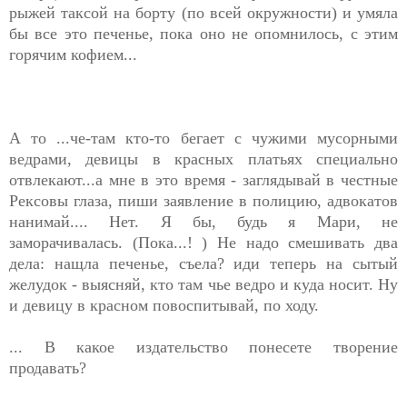
рыжей таксой на борту (по всей окружности) и умяла
бы все это печенье, пока оно не опомнилось, с этим
горячим кофием...
А то ...че-там кто-то бегает с чужими мусорными
ведрами, девицы в красных платьях специально
отвлекают...а мне в это время - заглядывай в честные
Рексовы глаза, пиши заявление в полицию, адвокатов
нанимай.... Нет. Я бы, будь я Мари, не
заморачивалась. (Пока...! ) Не надо смешивать два
дела: нащла печенье, съела? иди теперь на сытый
желудок - выясняй, кто там чье ведро и куда носит. Ну
и девицу в красном повоспитывай, по ходу.
... В какое издательство понесете творение
продавать?