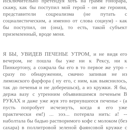
Исключительно претендуя хоть на грамм гонорара,
скажу, как бы поступил мой герой - он же героиня,
представители соцреализма (не путать с
социалистическим, а именно от слова социум) - как
бы поступил, он (она), то есть, такой субъект
приземленный, вроде меня.
Я БЫ, УВИДЕВ ПЕЧЕНЬЕ УТРОМ, и не видя его
вечером, не пошла бы уже ни к Рексу, ни к
Пинкертону, а сожрала бы его в то первое же утро -
сразу по обнаружении, смачно запивая не из
лиможского фарфора ( ну его, с ним, как выяснилось,
так до печенья и не доберешься), а из кружки. Я бы,
держа вазу с утренним объявившимся печеньем В
РУКАХ и даже уже жуя это вернувшееся печенье - (а
пусть попробует исчезнуть, когда я его уже
практически ем!) ... эээ... потеряла нить: а! --
наболтала бы бадью растворимого кофе с молоком (без
сахара) в поллитровой зеленой фаянсовой кружке с