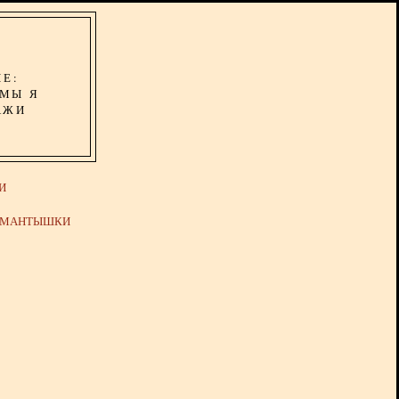
ИЕ:
ОМЫ Я
АЖИ
И
Й МАНТЫШКИ