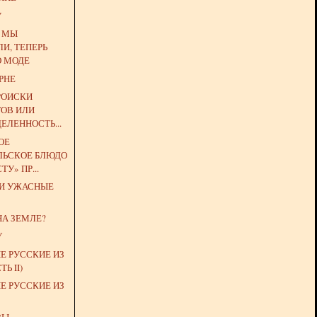
У
Е МЫ
И, ТЕПЕРЬ
О МОДЕ
РНЕ
РОИСКИ
ОВ ИЛИ
ЕЛЕННОСТЬ...
ОЕ
ЛЬСКОЕ БЛЮДО
ТУ» ПР...
 И УЖАСНЫЕ
НА ЗЕМЛЕ?
У
Е РУССКИЕ ИЗ
Ь II)
Е РУССКИЕ ИЗ
ЗЫ