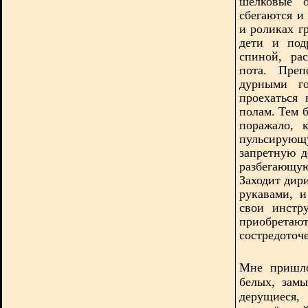
шёлковые 
сбегаются и
и роликах г
дети и под
спиной, ра
пота. Преп
дурными г
проехаться
полам. Тем б
поражало, 
пульсирую
запретную 
разбегающу
Заходит дири
рукавами, 
свои инстр
приобретают
состредоточ
Мне пришло
белых, зам
дерущиеся