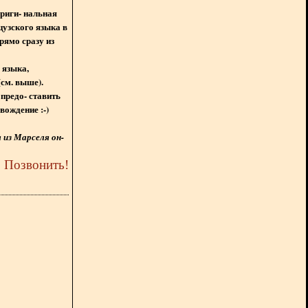
ориги- нальная
цузского языка в
рямо сразу из
 языка,
(см. выше).
предо- ставить
вождение :-)
из Марселя он-
5
Позвонить
!