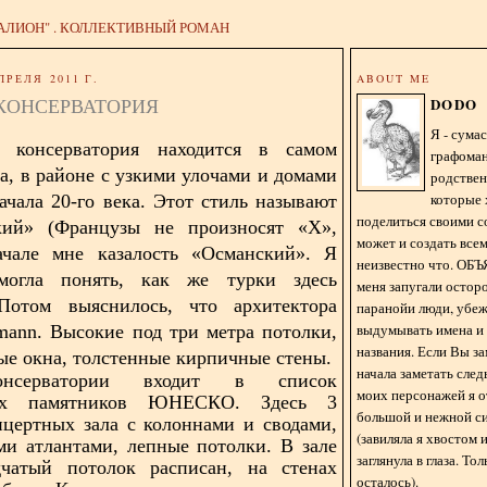
АЛИОН" . КОЛЛЕКТИВНЫЙ РОМАН
ПРЕЛЯ 2011 Г.
ABOUT ME
 КОНСЕРВАТОРИЯ
DODO
Я - сум
я консерватория находится в самом
графома
да, в районе с узкими улочами и домами
родстве
которые 
ачала 20-го века. Этот стиль называют
поделиться своими с
кий» (Французы не произносят «Х»,
может и создать всем
ачале мне казалость «Османский». Я
неизвестно что. О
огла понять, как же турки здесь
меня запугали остор
 Потом выяснилось, что архитектора
паранойи люди, убе
выдумывать имена и
mann
. Высокие под три метра потолки,
названия. Если Вы за
ые окна, толстенные кирпичные стены.
начала заметать сле
онсерватории входит в список
моих персонажей я 
ких памятников ЮНЕСКО. Здесь 3
большой и нежной с
цертных зала с колоннами и сводами,
(завиляла я хвостом
и атлантами, лепные потолки. В зале
заглянула в глаза. То
атый потолок расписан, на стенах
осталось).