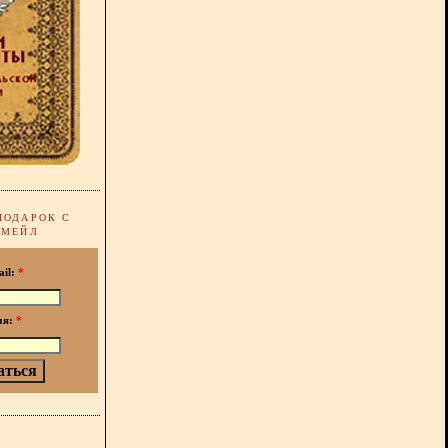
ПОДАРОК С
-МЕЙЛ
ail:
*
мя:
*
!