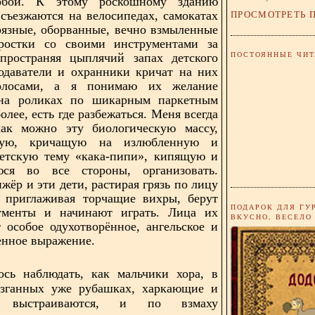
обои. К этому роскошному зданию
ПРОСМОТРЕТЬ 
 съезжаются на велосипедах, самокатах
рязные, оборванные, вечно взмыленные
ростки со своими инструментами за
ПОСТОЯННЫЕ ЧИТ
спространяя цыплячий запах детского
одаватели и охранники кричат на них
олосами, а я понимаю их желание
 на роликах по шикарным паркетным
олее, есть где разбежаться. Меня всегда
как можно эту биологическую массу,
щую, кричащую на излюбленную и
детскую тему «кака-пипи», кипящую и
юся во все стороны, организовать.
жёр и эти дети, растирая грязь по лицу
и приглаживая торчащие вихры, берут
ПОДАРОК ДЛЯ ГУ
ументы и начинают играть. Лица их
ВКУСНО, ВЕСЕЛО
 особое одухотворённое, ангельское и
енное выражение.
сь наблюдать, как мальчики хора, в
ызганных уже рубашках, харкающие и
, выстраиваются, и по взмаху