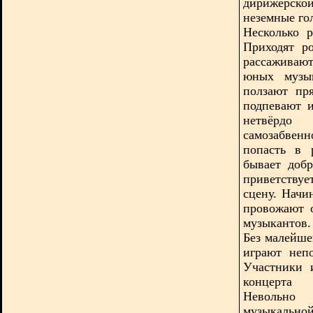
дирижёрск
неземные го
Несколько р
Приходят р
рассаживают
юных музык
ползают пр
подпевают и
нетвёрдо
самозабвенн
попасть в 
бывает добр
приветству
сцену. Начи
провожают 
музыкантов
Без малейше
играют неп
Участники 
концерта 
Невольно
музыка