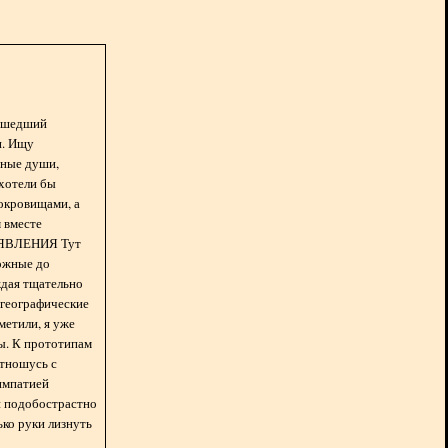
асшедший
н. Ищу
нные души,
хотели бы
окровищами, а
 вместе
БЪЯВЛЕНИЯ Тут
ожные до
ждая тщательно
 географические
метили, я уже
ды. К прототипам
отношусь с
импатией
 и подобострастно
лько руки лизнуть