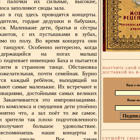
ой палочки их сильные, высокие,
лоса заполняют своды зала.
аз в год здесь проводятся концерты.
одители, гордые дедушки и бабушки,
ся. Маленькие дети, братья и сёстры
антов, с их пустышками в зубах,
ямо по полу. Во время концерта они
 танцуют. Особенно интересно, когда
 держащийся на ногах малыш
о подпевает инвенцию Баха и пытается
ритм в странном танце. Обстановка
ПОЛУЧИТЕ СВОЙ 
ДОСТАВКОЙ НА И
ожелательная, почти семейная. Бурно
ется каждый ребёнок, выходящий на
нают самые маленькие. Их встречают и
Ваш e-m
овациями, достойными самых великих
. Заканчивается это импровизациями.
Ваше и
го комплекса и смущения дети упоённо
онятно что, а зал поёт то же самое.
и зрители так плохо подготовленного
получают большое удовольствие.
 вспоминаешь наши концерты в
льной школе. Все такие
СЛУШАЙТЕ СЮДА