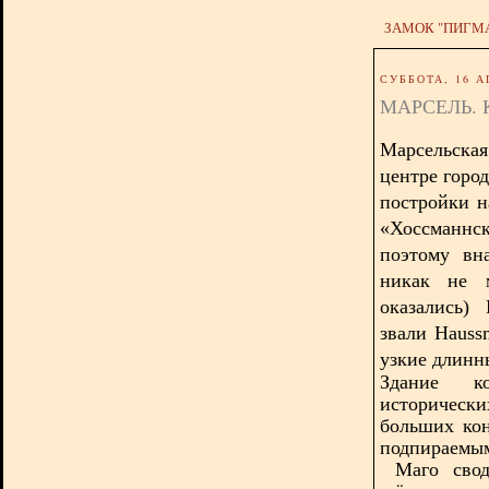
ЗАМОК "ПИГМ
СУББОТА, 16 А
МАРСЕЛЬ.
Марсельска
центре горо
постройки н
«Хоссманнс
поэтому вн
никак не м
оказались)
звали
Hauss
узкие длинн
Здание к
историчес
больших кон
подпираемым
Маго сводч