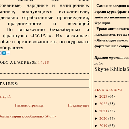
рованные, нарядные и начищенные.
- Самая последняя 
версия курса фран- 
ванные, волнующиеся исполнители,
моём ис- полнении п
деально отработанные произведения,
Франции.
ка праздничности и всеобщей
- Уроки английского
ти. По выражению безалаберных и
исполнитель тот же 
х французов «ГУЛАГ». Их восхищает
- Желающим можно 
юбие и организованность, но подражать
фортепианное сопро
собираются.
Прямая трансляция 
DODO
À L'ADRESSE
14:18
лайн.
Skype Khilola
TAIRES:
BLOG ARCHIVE
нтарий
2023
(
64
)
►
2022
(
35
)
►
Главная страница
Предыдущее
2021
(
53
)
►
Комментарии к сообщению (Atom)
2020
(
44
)
►
2019
(
63
)
►