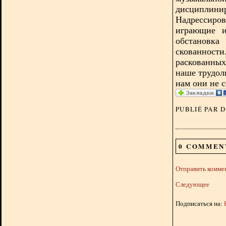
дисциплини
Надрессиро
играющие и
обстанов
скованнос
раскованны
наше трудол
нам они не 
PUBLIÉ PAR 
0 COMMEN
Отправить комме
Следующее
Подписаться на: