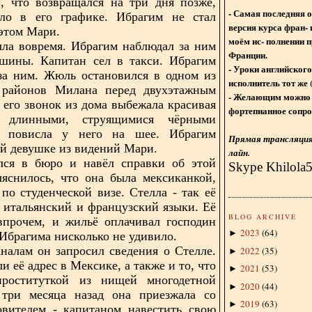
, что возвращался на три дня позже,
- Самая последняя 
ло в его графике. Ибрагим не стал
версия курса фран- 
 этом Мари.
моём ис- полнении п
ла вовремя. Ибрагим наблюдал за ним
Франции.
ашины. Капитан сел в такси. Ибрагим
- Уроки английского
за ним. Жюль остановился в одном из
исполнитель тот же 
 районов Милана перед двухэтажным
- Желающим можно 
 его звонок из дома выбежала красивая
фортепианное сопро
 длинными, струящимися чёрными
 повисла у него на шее. Ибрагим
Прямая трансляция 
ой девушке из видений Мари.
лайн.
лся в бюро и навёл справки об этой
Skype Khilola
яснилось, что она была мексиканкой,
по студенческой визе. Стелла - так её
а итальянский и французский языки. Её
BLOG ARCHIVE
 впрочем, и жильё оплачивал господин
2023
(
64
)
►
Ибрагима нисколько не удивило.
налам он запросил сведения о Стелле.
2022
(
35
)
►
 её адрес в Мексике, а также и то, что
2021
(
53
)
►
роституткой из нищей многодетной
2020
(
44
)
►
 три месяца назад она приезжала со
2019
(
63
)
►
овителем - капитаном навестить свою