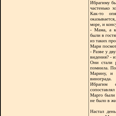
Ибрагиму бы
частенько х
Как-то оп
оказывается
море, и конс
- Мама, а 
были в гост
из таких про
Мари посмот
- Разве у д
видения? - и
Они стали 
помнила. По
Марину, и 
винограда.
Ибрагим 
сопоставлял
Марго были
не было в ж
Настал ден