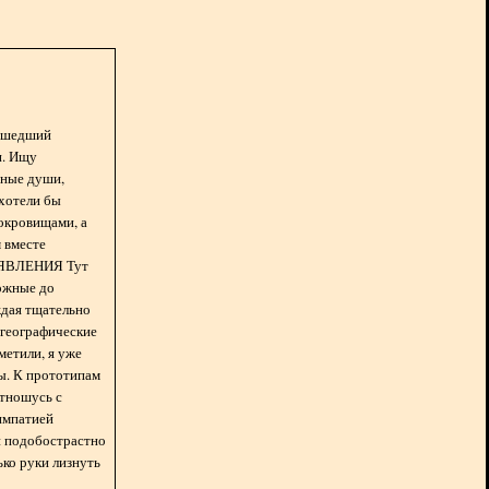
асшедший
н. Ищу
нные души,
хотели бы
окровищами, а
 вместе
БЪЯВЛЕНИЯ Тут
ожные до
ждая тщательно
 географические
метили, я уже
ды. К прототипам
отношусь с
импатией
 и подобострастно
лько руки лизнуть