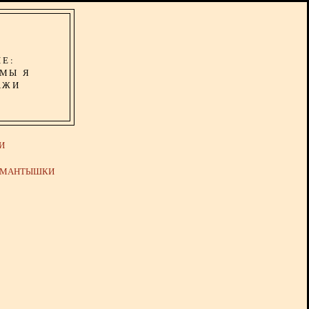
ИЕ:
ОМЫ Я
АЖИ
И
Й МАНТЫШКИ