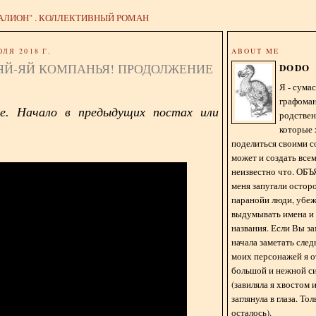
АЛИОН" . КОЛЛЕКТИВНЫЙ РОМАН
ЛЯ 2018 Г.
ABOUT ME
-ЯЙ-ЯЙ КОМПАНЬЯ! ПРОДОЛЖЕНИЕ
DODO
Я - сум
графома
е. Начало в предыдущих постах или
родстве
которые 
поделиться своими с
может и создать всем
неизвестно что. О
меня запугали остор
паранойи люди, убе
выдумывать имена и
названия. Если Вы за
начала заметать сле
моих персонажей я 
большой и нежной с
(завиляла я хвостом
заглянула в глаза. То
осталось).