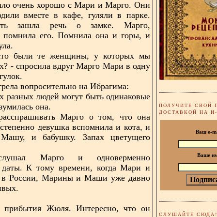
ло очень хорошо с Мари и Марго. Они
одили вместе в кафе, гуляли в парке.
ять зашла речь о замке. Марго,
, помнила его. Помнила она и горы, и
ула.
кто были те женщины, у которых мы
ях? - спросила вдруг Марго Мари в одну
гулок.
рела вопросительно на Ибрагима:
вух разных людей могут быть одинаковые
зумилась она.
ПОЛУЧИТЕ СВОЙ 
ДОСТАВКОЙ НА И
расспрашивать Марго о том, что она
степенно девушка вспомнила и кота, и
Ваш e-m
Машу, и бабушку. Запах цветущего
слушал Марго и одноверменно
Ваше и
 даты. К тому времени, когда Мари и
 в России, Марины и Маши уже давно
ивых.
ь прибытия Жюля. Интересно, что он
СЛУШАЙТЕ СЮДА