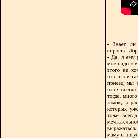
- Знает ли
спросил Ибр
- Да, я ему
мне надо обя
этого не х
что, если г
приезд мы 
что я всегда
тогда, много
замок, я ра
которых уж
тоже всегд
мечтатель
выражаться.
маму и погу