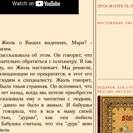
ПРОСМОТРЕТЬ 
ПОСТОЯННЫЕ ЧИТ
 Жюль о Ваших видениях, Мари? -
агим.
 рассказывала об этом. Он говорит, что
зательно обратиться с психиатру. Я так
очу, но Жюль настаивает. Мы решили,
аллюцинации не прекратятся, в этот его
сходим к специалисту. Жюль говорит,
 была такая странная. Он вспомнил, что
ПОДАРОК ДЛЯ ГУ
ВКУСНО, ВЕСЕЛО
 лет назад, когда мы хотели приобрести
ссказывала ему о чаепитии с людьми,
е давно не было в живых. И бабушка
а говорила, что я вся в маму своей
ностью, "дурью", как она любила
 Бабушка считала, что эта "дурь" мою
била.