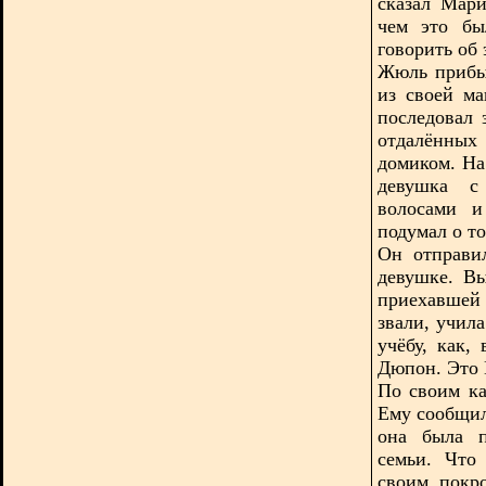
сказал Мари
чем это бы
говорить об
Жюль прибы
из своей м
последовал 
отдалённых
домиком. На
девушка с
волосами и
подумал о т
Он отправи
девушке. Вы
приехавшей 
звали, учил
учёбу, как,
Дюпон. Это 
По своим ка
Ему сообщили
она была п
семьи. Что
своим покр