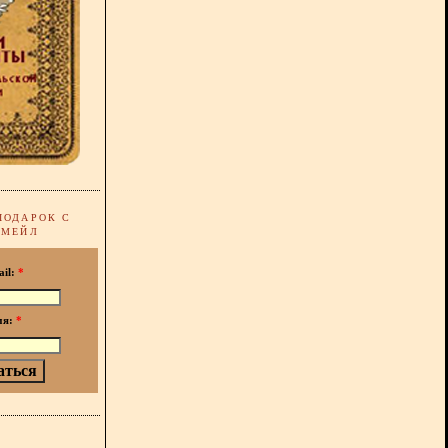
ПОДАРОК С
-МЕЙЛ
ail:
*
мя:
*
!