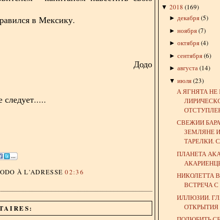
2018
(
169
)
▼
декабря
(
5
)
равился в Мексику.
►
ноября
(
7
)
►
октября
(
4
)
►
сентября
(
6
)
►
Додо
августа
(
14
)
►
июля
(
23
)
▼
А ЯГНЯТА НЕ
следует.....
ЛИРИЧЕСК
ОТСТУПЛЕ
СВЕЖИИ БАР
ЗЕМЛЯНЕ 
ТАРЕЛКИ. С
ПЛАНЕТА АКА
АКАРИЕНЦ
DODO
À L'ADRESSE
02:36
НИКОЛЕТТА В
ВСТРЕЧА С
ИЛЛЮЗИИ. Г
ОТКРЫТИЯ
TAIRES:
ПОЛЮБИТЬ С