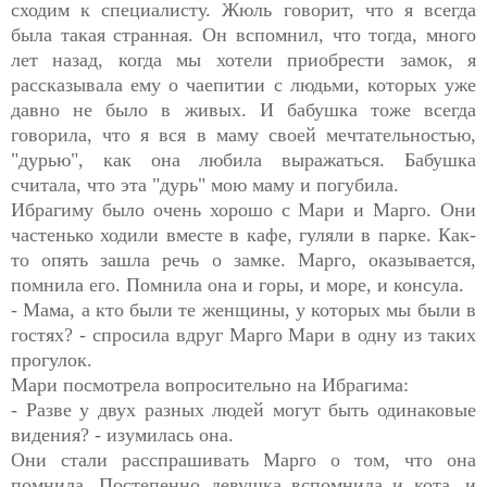
сходим к специалисту. Жюль говорит, что я всегда
была такая странная. Он вспомнил, что тогда, много
лет назад, когда мы хотели приобрести замок, я
рассказывала ему о чаепитии с людьми, которых уже
давно не было в живых. И бабушка тоже всегда
говорила, что я вся в маму своей мечтательностью,
"дурью", как она любила выражаться. Бабушка
считала, что эта "дурь" мою маму и погубила.
Ибрагиму было очень хорошо с Мари и Марго. Они
частенько ходили вместе в кафе, гуляли в парке. Как-
то опять зашла речь о замке. Марго, оказывается,
помнила его. Помнила она и горы, и море, и консула.
- Мама, а кто были те женщины, у которых мы были в
гостях? - спросила вдруг Марго Мари в одну из таких
прогулок.
Мари посмотрела вопросительно на Ибрагима:
- Разве у двух разных людей могут быть одинаковые
видения? - изумилась она.
Они стали расспрашивать Марго о том, что она
помнила. Постепенно девушка вспомнила и кота, и