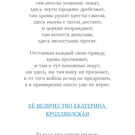
там ангелы упавшие лежат,
здесь черти юродиво дребезжат,
там храмы рушат кресты сжигая,
здесь иконы с пепла достают,
и церкви возраждают,
там кичатся деньгами,
здесь милостыню просят.
Отстаивая каждый свою правду,
кровь проливают,
и там и тут виновных ищут,
ни здесь, ни там вину не признают,
и от того войны исход не предрешен,
а в примирение никто уже не верит.
ЕЁ ВЕЛИЧЕСТВО ЕКАТЕРИНА
КРОЛЛЯНДСКАЯ
Да вы с ума сошли миледи,