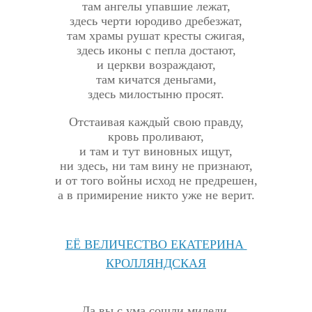
там ангелы упавшие лежат,
здесь черти юродиво дребезжат,
там храмы рушат кресты сжигая,
здесь иконы с пепла достают,
и церкви возраждают,
там кичатся деньгами,
здесь милостыню просят.
Отстаивая каждый свою правду,
кровь проливают,
и там и тут виновных ищут,
ни здесь, ни там вину не признают,
и от того войны исход не предрешен,
а в примирение никто уже не верит.
ЕЁ ВЕЛИЧЕСТВО ЕКАТЕРИНА
КРОЛЛЯНДСКАЯ
Да вы с ума сошли миледи,