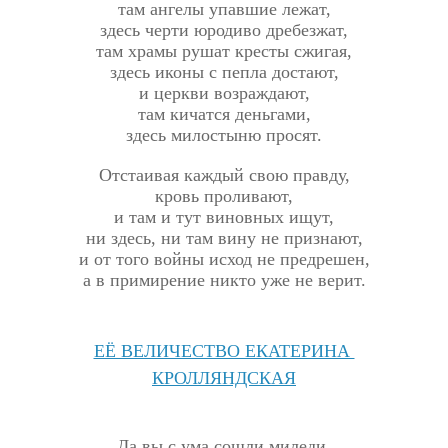
там ангелы упавшие лежат,
здесь черти юродиво дребезжат,
там храмы рушат кресты сжигая,
здесь иконы с пепла достают,
и церкви возраждают,
там кичатся деньгами,
здесь милостыню просят.
Отстаивая каждый свою правду,
кровь проливают,
и там и тут виновных ищут,
ни здесь, ни там вину не признают,
и от того войны исход не предрешен,
а в примирение никто уже не верит.
ЕЁ ВЕЛИЧЕСТВО ЕКАТЕРИНА
КРОЛЛЯНДСКАЯ
Да вы с ума сошли миледи,