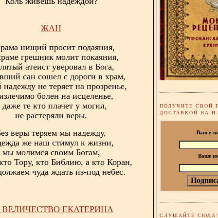
Коль живешь надеждой?
ЖАН
храма нищий просит подаяния,
храме грешник молит покаяния,
лятый атеист уверовал в Бога,
вший сан сошел с дороги в храм,
 надежду не теряет на прозренье,
излечимо болен на исцеленье,
 даже те кто плачет у могил,
ПОЛУЧИТЕ СВОЙ 
ДОСТАВКОЙ НА И
не растеряли веры.
Без веры теряем мы надежду,
Ваш e-m
дежда же наш стимул к жизни,
мы молимся своим Богам,
Ваше и
кто Тору, кто Библию, а кто Коран,
должаем чуда ждать из-под небес.
 ВЕЛИЧЕСТВО ЕКАТЕРИНА
СЛУШАЙТЕ СЮДА