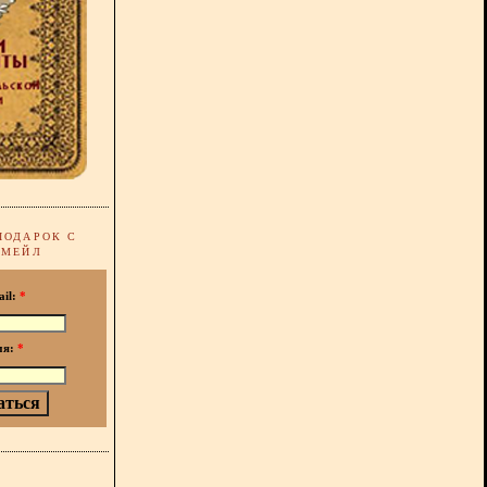
ПОДАРОК С
-МЕЙЛ
ail:
*
мя:
*
!