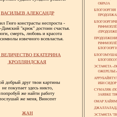
ОБРАЗА
БЛОГООРГИЯ
ВАСИЛЬЕВ АЛЕКСАНДР
ПРОДОЛЖАЕ
БЛОГООРГИЧ
ил Гюго констрасты неспроста -
РИФМОПЛЁ
-Дамский "крюк" достоин счастья.
(ПРОДОЛЖЕ
оги, смерть, любовь и красота
ПРОДОЛЖЕНИ
символы извечного всевластья.
РИФМОПЛЁ
БЛОГООРГ
БЛОГОМУШАИ
 ВЕЛИЧЕСТВО ЕКАТЕРИНА
БЛОГОПОЭ
КРОЛЛЯНДСКАЯ
ЭСТАФЕТА «
ОЖЕРЕЛЬЕ
АРРУБАЙЯТУ
й добрый друг твои картины
ИБН СИДОР
не покупает здесь никто,
СУМАЛЯК (П
попробуй же найти работу
ЗАЯВКЕ ТИ
послушай же меня, Винсент
ОМАР ХАЙЯМ 
ДЖАЛЛАЛАД
ЖАН
ЭСТАФЕТА "