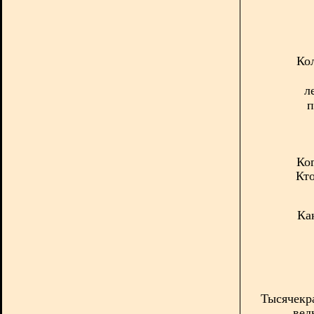
Ко
л
п
Ког
Кто
Ка
Тысячекр
вед