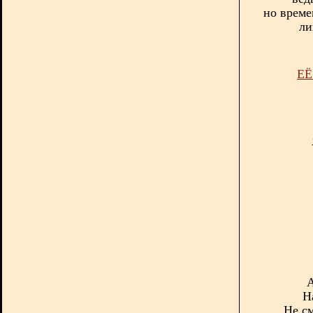
н
о време
ли
ЕЁ
А
Н
Не с