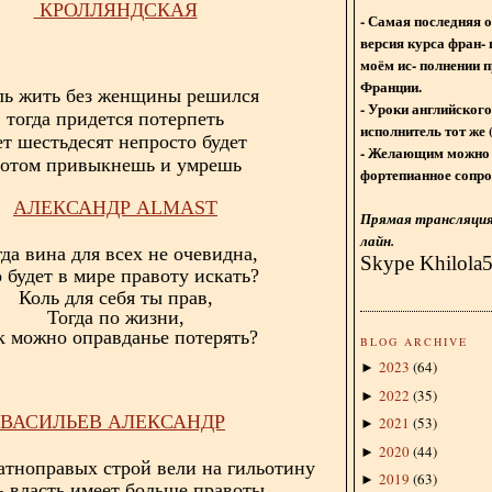
КРОЛЛЯНДСКАЯ
- Самая последняя 
версия курса фран- 
моём ис- полнении п
Франции.
ль жить без женщины решился
- Уроки английского
тогда придется потерпеть
исполнитель тот же 
ет шестьдесят непросто будет
- Желающим можно 
отом привыкнешь и умрешь
фортепианное сопро
АЛЕКСАНДР
ALMAST
Прямая трансляция 
лайн.
да вина для всех не очевидна,
Skype Khilola
 будет в мире правоту искать?
Коль для себя ты прав,
Тогда по жизни,
к можно оправданье потерять?
BLOG ARCHIVE
2023
(
64
)
►
2022
(
35
)
►
ВАСИЛЬЕВ АЛЕКСАНДР
2021
(
53
)
►
2020
(
44
)
►
атноправых строй вели на гильотину
2019
(
63
)
►
ь власть имеет больше правоты