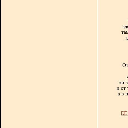
зд
та
з
От
ни з
и от
а в 
ЕЁ