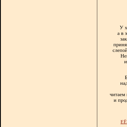
У 
а в 
зак
приня
слепой
Не
и
на
читаем 
и про
ЕЁ