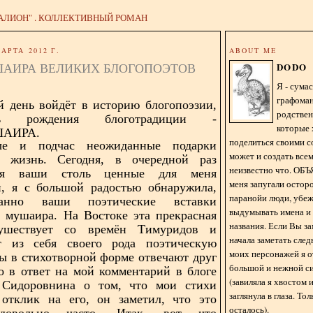
АЛИОН" . КОЛЛЕКТИВНЫЙ РОМАН
АРТА 2012 Г.
ABOUT ME
АИРА ВЕЛИКИХ БЛОГОПОЭТОВ
DODO
Я - сум
графома
 день войдёт в историю блогопоэзии,
родстве
ень
рождения блоготрадиции -
которые 
АИРА.
поделиться своими с
ые и подчас неожиданные подарки
может и создать всем
жизнь. Сегодня, в очередной раз
неизвестно что. О
вая ваши столь ценные для меня
меня запугали остор
и, я с большой радостью обнаружила,
паранойи люди, убе
анно ваши поэтические вставки
выдумывать имена и
 мушаира. На Востоке эта прекрасная
названия. Если Вы за
ушествует со времён Тимуридов и
начала заметать сле
ет из себя своего рода поэтическую
моих персонажей я 
ты в стихотворной форме отвечают друг
большой и нежной с
то в ответ на мой комментарий в блоге
(завиляла я хвостом
 Сидоровнина о том, что мои стихи
заглянула в глаза. То
 отклик на его, он заметил, что это
осталось).
 довольно часто. Итак, вот что