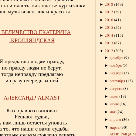
2018
(
169
)
►
нна и власть, как платье куртизанки
шь музы вечен лик и красоты
2017
(
39
)
►
2016
(
41
)
►
2015
(
52
)
►
 ВЕЛИЧЕСТВО ЕКАТЕРИНА
2014
(
115
)
►
КРОЛЛЯНДСКАЯ
2013
(
67
)
►
2012
(
203
)
▼
декабря
(
9
)
►
Я предлагаю людям правду,
ноября
(
5
)
►
но правду люди не берут,
октября
(
5
)
►
тогда неправду предлагаю
и сразу очередь за ней
сентября
(
13
)
►
августа
(
8
)
►
июля
(
13
)
►
АЛЕКСАНДР
ALMAST
июня
(
16
)
►
Кто прав кто виноват
мая
(
24
)
►
Решают судьи,
апреля
(
36
)
►
 нам лишь остается уповать
марта
(
30
)
▼
а то, что наши с вами судьбы
АРИИ РЫЦАР
мертным судьям суждено решать.