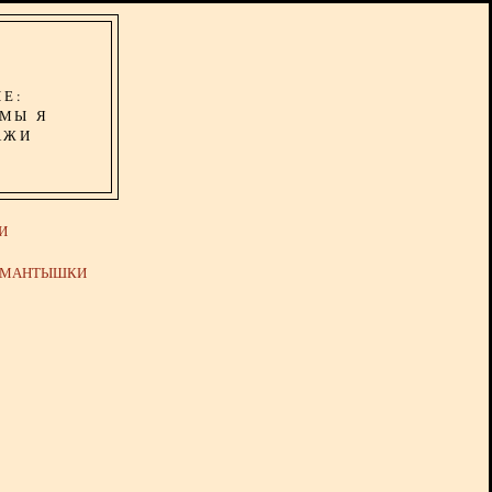
ИЕ:
ОМЫ Я
АЖИ
И
Й МАНТЫШКИ