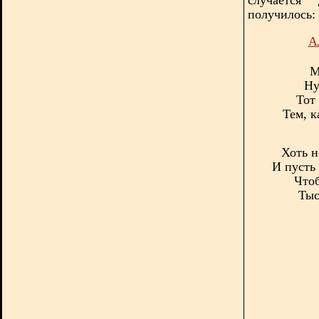
получилось:
А
М
Ну
Тот
Тем, к
Хоть н
И пусть
Чтоб
Тыс