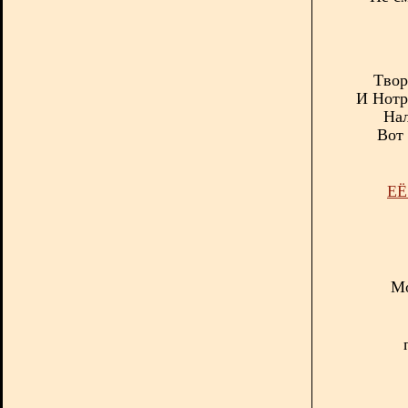
Т
вор
И Нотр
Нал
Вот 
ЕЁ
Мо