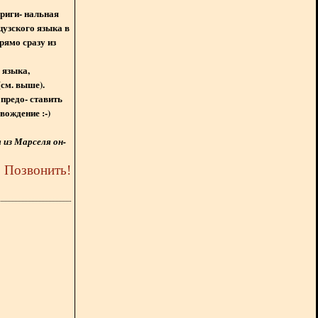
ориги- нальная
цузского языка в
рямо сразу из
 языка,
(см. выше).
предо- ставить
вождение :-)
из Марселя он-
5
Позвонить
!