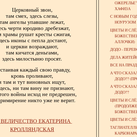
ОЖЕРЕЛЬЕ" 
ХАФИЗА
Церковный звон,
там смех, здесь слезы,
С НОВЫМ ГОД
там ангелы упавшие лежат,
НОУРУЗОМ 
есь черти юродиво дребезжат,
ЦВЕТЫ И СЛЁ
м храмы рушат кресты сжигая,
БОЖЕСТВЕ
десь иконы с пепла достают,
АЛЛОЧКИ)
и церкви возраждают,
ДОДО - ПЕРЕ
там кичатся деньгами,
ДЕЛА ЖИТЕЙ
здесь милостыню просят.
ВСЕ НА ПРАЗД
стаивая каждый свою правду,
А ЧТО СКАЗА
кровь проливают,
ДОДО?? (П
и там и тут виновных ищут,
А ЧТО СКАЗА
десь, ни там вину не признают,
ДОДО??
 того войны исход не предрешен,
ЦВЕТЫ И СЛ
примирение никто уже не верит.
(ПРОДОЛЖЕ
БОЖЕСТВЕ
ЦВЕТЫ И СЛ
 ВЕЛИЧЕСТВО ЕКАТЕРИНА
ТАГЛИАТЕЛЛИ
КРОЛЛЯНДСКАЯ
КАРБОНАРА