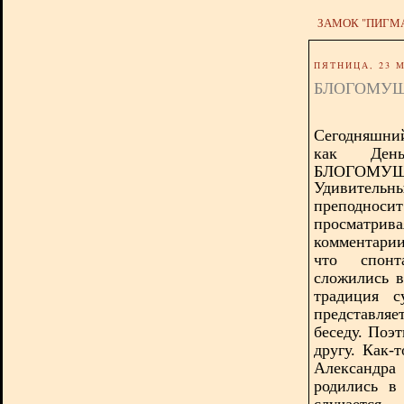
ЗАМОК "ПИГМ
ПЯТНИЦА, 23 М
БЛОГОМУШ
Сегодняшний
как Д
БЛОГОМУШ
Удивительн
преподносит
просматри
комментари
что спонт
сложились в
традиция с
представля
беседу. Поэ
другу. Как-
Александра
родились в
случается