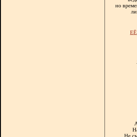
н
о време
ли
ЕЁ
А
Н
Не с