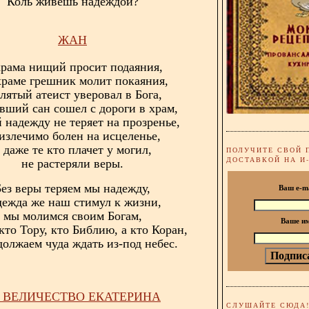
Коль живешь надеждой?
ЖАН
храма нищий просит подаяния,
храме грешник молит покаяния,
лятый атеист уверовал в Бога,
вший сан сошел с дороги в храм,
 надежду не теряет на прозренье,
излечимо болен на исцеленье,
 даже те кто плачет у могил,
ПОЛУЧИТЕ СВОЙ 
ДОСТАВКОЙ НА И
не растеряли веры.
Без веры теряем мы надежду,
Ваш e-m
дежда же наш стимул к жизни,
мы молимся своим Богам,
Ваше и
кто Тору, кто Библию, а кто Коран,
должаем чуда ждать из-под небес.
 ВЕЛИЧЕСТВО ЕКАТЕРИНА
СЛУШАЙТЕ СЮДА