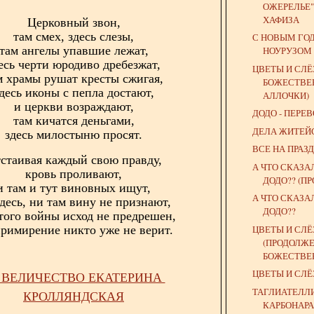
ОЖЕРЕЛЬЕ" 
ХАФИЗА
Церковный звон,
там смех, здесь слезы,
С НОВЫМ ГОД
там ангелы упавшие лежат,
НОУРУЗОМ 
есь черти юродиво дребезжат,
ЦВЕТЫ И СЛЁ
м храмы рушат кресты сжигая,
БОЖЕСТВЕ
десь иконы с пепла достают,
АЛЛОЧКИ)
и церкви возраждают,
ДОДО - ПЕРЕ
там кичатся деньгами,
ДЕЛА ЖИТЕЙ
здесь милостыню просят.
ВСЕ НА ПРАЗД
стаивая каждый свою правду,
А ЧТО СКАЗА
кровь проливают,
ДОДО?? (П
и там и тут виновных ищут,
А ЧТО СКАЗА
десь, ни там вину не признают,
ДОДО??
 того войны исход не предрешен,
ЦВЕТЫ И СЛ
примирение никто уже не верит.
(ПРОДОЛЖЕ
БОЖЕСТВЕ
ЦВЕТЫ И СЛ
 ВЕЛИЧЕСТВО ЕКАТЕРИНА
ТАГЛИАТЕЛЛИ
КРОЛЛЯНДСКАЯ
КАРБОНАРА