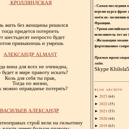
КРОЛЛЯНДСКАЯ
- Самая последняя 
версия курса фран- 
моём ис- полнении п
Франции.
ль жить без женщины решился
- Уроки английского
тогда придется потерпеть
исполнитель тот же 
ет шестьдесят непросто будет
- Желающим можно 
отом привыкнешь и умрешь
фортепианное сопро
АЛЕКСАНДР
ALMAST
Прямая трансляция 
лайн.
да вина для всех не очевидна,
Skype Khilola
 будет в мире правоту искать?
Коль для себя ты прав,
Тогда по жизни,
к можно оправданье потерять?
BLOG ARCHIVE
2023
(
64
)
►
2022
(
35
)
►
ВАСИЛЬЕВ АЛЕКСАНДР
2021
(
53
)
►
2020
(
44
)
►
атноправых строй вели на гильотину
2019
(
63
)
►
ь власть имеет больше правоты