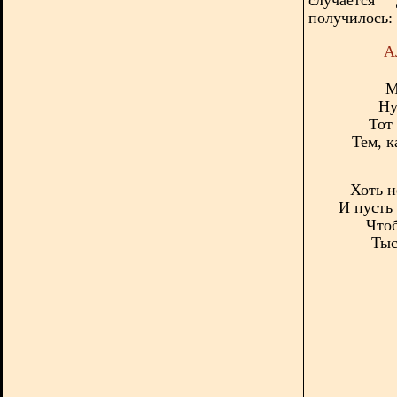
получилось:
А
М
Ну
Тот
Тем, к
Хоть н
И пусть
Чтоб
Тыс