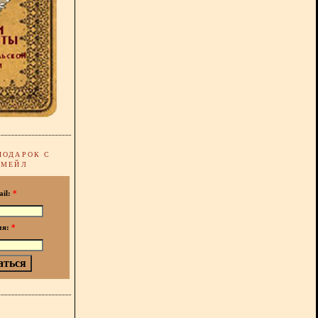
ПОДАРОК С
-МЕЙЛ
ail:
*
мя:
*
!