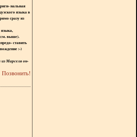
ориги- нальная
цузского языка в
рямо сразу из
 языка,
(см. выше).
предо- ставить
вождение :-)
из Марселя он-
5
Позвонить
!