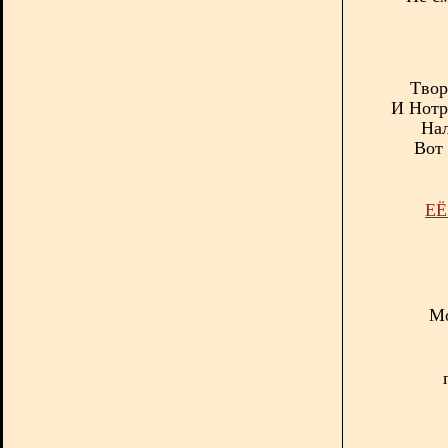
Т
вор
И Нотр
Нал
Вот 
ЕЁ
Мо