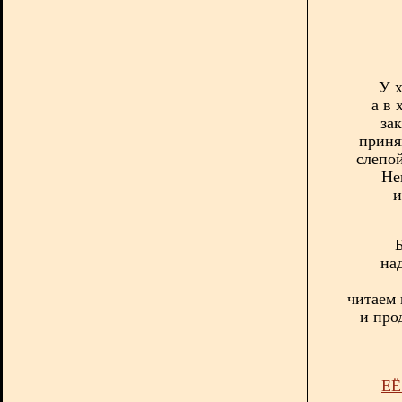
У 
а в 
зак
приня
слепой
Не
и
на
читаем 
и про
ЕЁ