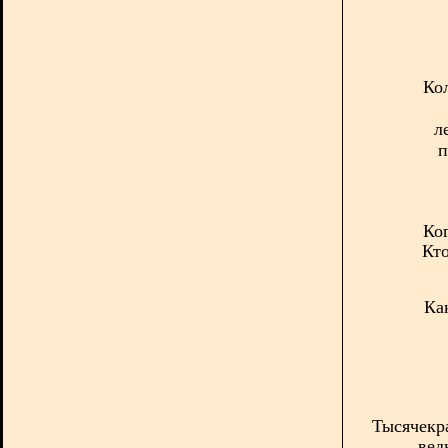
Ко
л
п
Ког
Кто
Ка
Тысячекр
вед