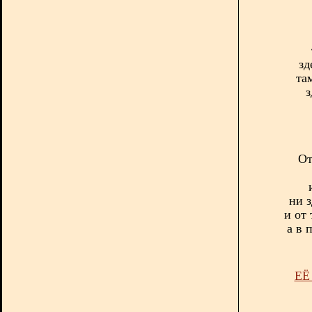
зд
та
з
От
ни з
и от
а в 
ЕЁ