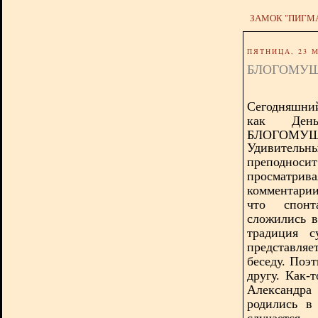
ЗАМОК "ПИГМ
ПЯТНИЦА, 23 М
БЛОГОМУШ
Сегодняшний
как Д
БЛОГОМУШ
Удивительн
преподносит
просматри
комментари
что спонт
сложились в
традиция с
представля
беседу. Поэ
другу. Как-
Александра
родились в
случается