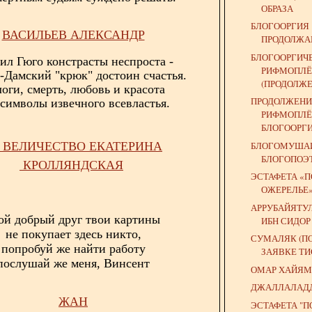
ОБРАЗА
БЛОГООРГИЯ
ВАСИЛЬЕВ АЛЕКСАНДР
ПРОДОЛЖАЕ
БЛОГООРГИЧ
ил Гюго констрасты неспроста -
РИФМОПЛЁ
-Дамский "крюк" достоин счастья.
(ПРОДОЛЖЕ
оги, смерть, любовь и красота
ПРОДОЛЖЕНИ
символы извечного всевластья.
РИФМОПЛЁ
БЛОГООРГ
БЛОГОМУШАИ
 ВЕЛИЧЕСТВО ЕКАТЕРИНА
БЛОГОПОЭ
КРОЛЛЯНДСКАЯ
ЭСТАФЕТА «
ОЖЕРЕЛЬЕ
АРРУБАЙЯТУ
й добрый друг твои картины
ИБН СИДОР
не покупает здесь никто,
СУМАЛЯК (П
попробуй же найти работу
ЗАЯВКЕ ТИ
послушай же меня, Винсент
ОМАР ХАЙЯМ 
ДЖАЛЛАЛАД
ЖАН
ЭСТАФЕТА "