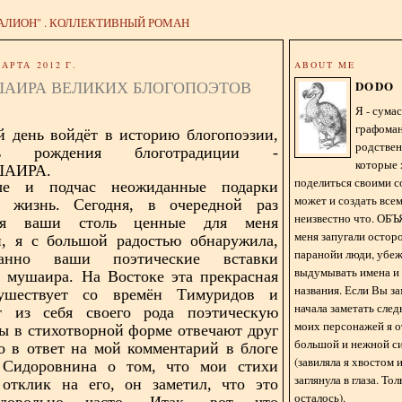
АЛИОН" . КОЛЛЕКТИВНЫЙ РОМАН
АРТА 2012 Г.
ABOUT ME
АИРА ВЕЛИКИХ БЛОГОПОЭТОВ
DODO
Я - сум
графома
 день войдёт в историю блогопоэзии,
родстве
ень
рождения блоготрадиции -
которые 
АИРА.
поделиться своими с
ые и подчас неожиданные подарки
может и создать всем
жизнь. Сегодня, в очередной раз
неизвестно что. О
вая ваши столь ценные для меня
меня запугали остор
и, я с большой радостью обнаружила,
паранойи люди, убе
анно ваши поэтические вставки
выдумывать имена и
 мушаира. На Востоке эта прекрасная
названия. Если Вы за
ушествует со времён Тимуридов и
начала заметать сле
ет из себя своего рода поэтическую
моих персонажей я 
ты в стихотворной форме отвечают друг
большой и нежной с
то в ответ на мой комментарий в блоге
(завиляла я хвостом
 Сидоровнина о том, что мои стихи
заглянула в глаза. То
 отклик на его, он заметил, что это
осталось).
 довольно часто. Итак, вот что