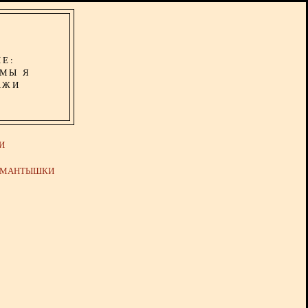
ИЕ:
ОМЫ Я
АЖИ
И
Й МАНТЫШКИ