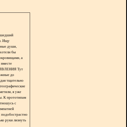
асшедший
н. Ищу
нные души,
хотели бы
окровищами, а
 вместе
БЪЯВЛЕНИЯ Тут
ожные до
ждая тщательно
 географические
метили, я уже
ды. К прототипам
отношусь с
импатией
 и подобострастно
лько руки лизнуть