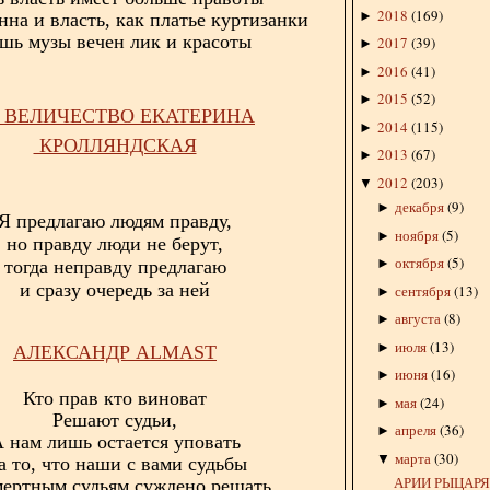
2018
(
169
)
►
нна и власть, как платье куртизанки
шь музы вечен лик и красоты
2017
(
39
)
►
2016
(
41
)
►
2015
(
52
)
►
 ВЕЛИЧЕСТВО ЕКАТЕРИНА
2014
(
115
)
►
КРОЛЛЯНДСКАЯ
2013
(
67
)
►
2012
(
203
)
▼
декабря
(
9
)
►
Я предлагаю людям правду,
ноября
(
5
)
►
но правду люди не берут,
октября
(
5
)
►
тогда неправду предлагаю
и сразу очередь за ней
сентября
(
13
)
►
августа
(
8
)
►
июля
(
13
)
►
АЛЕКСАНДР
ALMAST
июня
(
16
)
►
Кто прав кто виноват
мая
(
24
)
►
Решают судьи,
апреля
(
36
)
►
 нам лишь остается уповать
марта
(
30
)
▼
а то, что наши с вами судьбы
АРИИ РЫЦАР
мертным судьям суждено решать.