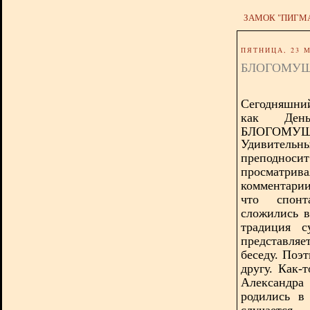
ЗАМОК "ПИГМ
ПЯТНИЦА, 23 М
БЛОГОМУШ
Сегодняшний
как Д
БЛОГОМУШ
Удивительн
преподносит
просматри
комментари
что спонт
сложились в
традиция с
представля
беседу. Поэ
другу. Как-
Александра
родились в
случается