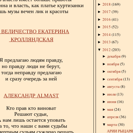
2018
(
169
)
►
нна и власть, как платье куртизанки
шь музы вечен лик и красоты
2017
(
39
)
►
2016
(
41
)
►
2015
(
52
)
►
 ВЕЛИЧЕСТВО ЕКАТЕРИНА
2014
(
115
)
►
КРОЛЛЯНДСКАЯ
2013
(
67
)
►
2012
(
203
)
▼
декабря
(
9
)
►
Я предлагаю людям правду,
ноября
(
5
)
►
но правду люди не берут,
октября
(
5
)
►
тогда неправду предлагаю
и сразу очередь за ней
сентября
(
13
)
►
августа
(
8
)
►
июля
(
13
)
►
АЛЕКСАНДР
ALMAST
июня
(
16
)
►
Кто прав кто виноват
мая
(
24
)
►
Решают судьи,
апреля
(
36
)
►
 нам лишь остается уповать
марта
(
30
)
▼
а то, что наши с вами судьбы
АРИИ РЫЦАР
мертным судьям суждено решать.