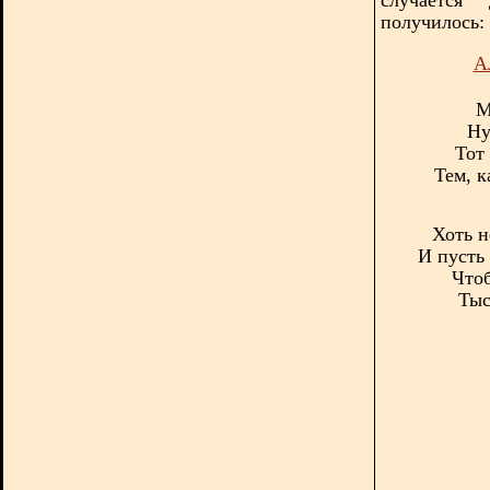
получилось:
А
М
Ну
Тот
Тем, к
Хоть н
И пусть
Чтоб
Тыс