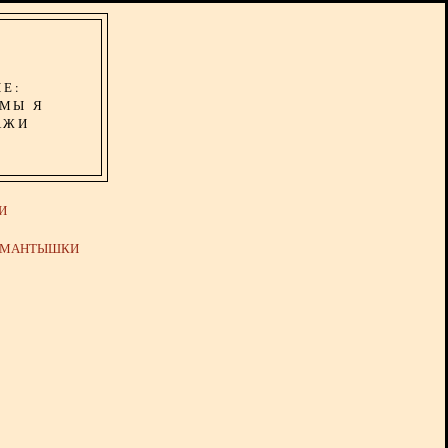
ИЕ:
ОМЫ Я
АЖИ
И
Й МАНТЫШКИ