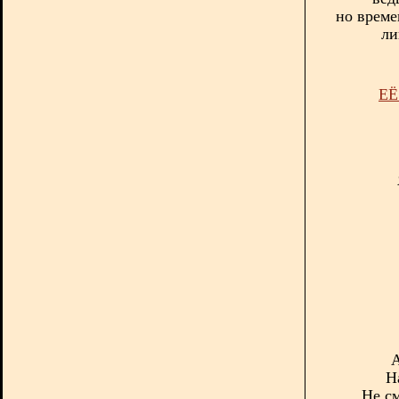
н
о време
ли
ЕЁ
А
Н
Не с