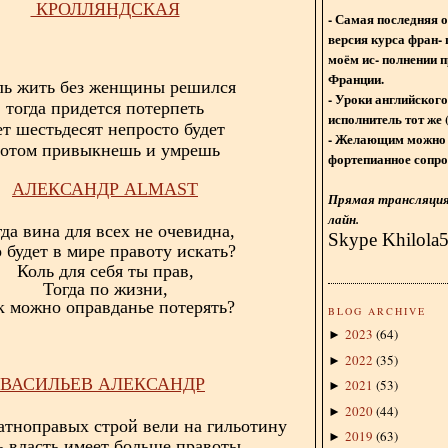
КРОЛЛЯНДСКАЯ
- Самая последняя 
версия курса фран- 
моём ис- полнении п
Франции.
ль жить без женщины решился
- Уроки английского
тогда придется потерпеть
исполнитель тот же 
ет шестьдесят непросто будет
- Желающим можно 
отом привыкнешь и умрешь
фортепианное сопро
АЛЕКСАНДР
ALMAST
Прямая трансляция 
лайн.
да вина для всех не очевидна,
Skype Khilola
 будет в мире правоту искать?
Коль для себя ты прав,
Тогда по жизни,
к можно оправданье потерять?
BLOG ARCHIVE
2023
(
64
)
►
2022
(
35
)
►
ВАСИЛЬЕВ АЛЕКСАНДР
2021
(
53
)
►
2020
(
44
)
►
атноправых строй вели на гильотину
2019
(
63
)
►
ь власть имеет больше правоты