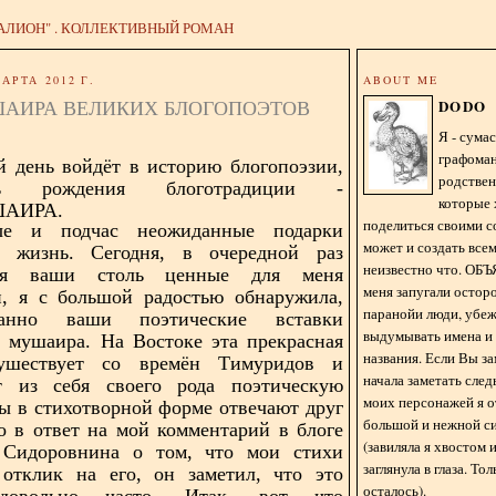
АЛИОН" . КОЛЛЕКТИВНЫЙ РОМАН
АРТА 2012 Г.
ABOUT ME
АИРА ВЕЛИКИХ БЛОГОПОЭТОВ
DODO
Я - сум
графома
 день войдёт в историю блогопоэзии,
родстве
ень
рождения блоготрадиции -
которые 
АИРА.
поделиться своими с
ые и подчас неожиданные подарки
может и создать всем
жизнь. Сегодня, в очередной раз
неизвестно что. О
вая ваши столь ценные для меня
меня запугали остор
и, я с большой радостью обнаружила,
паранойи люди, убе
анно ваши поэтические вставки
выдумывать имена и
 мушаира. На Востоке эта прекрасная
названия. Если Вы за
ушествует со времён Тимуридов и
начала заметать сле
ет из себя своего рода поэтическую
моих персонажей я 
ты в стихотворной форме отвечают друг
большой и нежной с
то в ответ на мой комментарий в блоге
(завиляла я хвостом
 Сидоровнина о том, что мои стихи
заглянула в глаза. То
 отклик на его, он заметил, что это
осталось).
 довольно часто. Итак, вот что