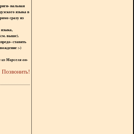
ориги- нальная
цузского языка в
рямо сразу из
 языка,
(см. выше).
предо- ставить
вождение :-)
из Марселя он-
5
Позвонить
!