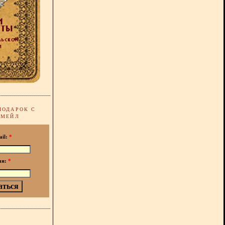
ПОДАРОК С
-МЕЙЛ
ail:
*
мя:
*
!