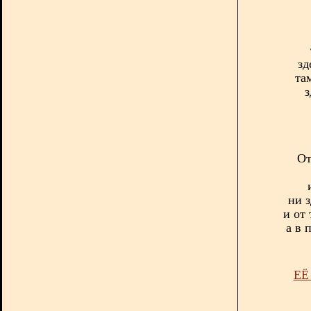
зд
та
з
От
ни з
и от
а в 
ЕЁ