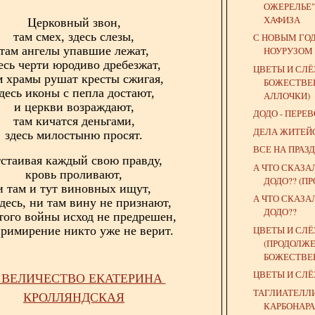
ОЖЕРЕЛЬЕ" 
ХАФИЗА
Церковный звон,
там смех, здесь слезы,
С НОВЫМ ГОД
там ангелы упавшие лежат,
НОУРУЗОМ 
есь черти юродиво дребезжат,
ЦВЕТЫ И СЛЁ
м храмы рушат кресты сжигая,
БОЖЕСТВЕ
десь иконы с пепла достают,
АЛЛОЧКИ)
и церкви возраждают,
ДОДО - ПЕРЕ
там кичатся деньгами,
ДЕЛА ЖИТЕЙ
здесь милостыню просят.
ВСЕ НА ПРАЗД
стаивая каждый свою правду,
А ЧТО СКАЗА
кровь проливают,
ДОДО?? (П
и там и тут виновных ищут,
А ЧТО СКАЗА
десь, ни там вину не признают,
ДОДО??
 того войны исход не предрешен,
ЦВЕТЫ И СЛ
примирение никто уже не верит.
(ПРОДОЛЖЕ
БОЖЕСТВЕ
ЦВЕТЫ И СЛ
 ВЕЛИЧЕСТВО ЕКАТЕРИНА
ТАГЛИАТЕЛЛИ
КРОЛЛЯНДСКАЯ
КАРБОНАРА