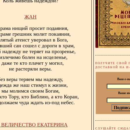
Коль живешь надеждой?
ЖАН
храма нищий просит подаяния,
храме грешник молит покаяния,
лятый атеист уверовал в Бога,
вший сан сошел с дороги в храм,
 надежду не теряет на прозренье,
излечимо болен на исцеленье,
 даже те кто плачет у могил,
ПОЛУЧИТЕ СВОЙ 
ДОСТАВКОЙ НА И
не растеряли веры.
Без веры теряем мы надежду,
Ваш e-m
дежда же наш стимул к жизни,
мы молимся своим Богам,
Ваше и
кто Тору, кто Библию, а кто Коран,
должаем чуда ждать из-под небес.
 ВЕЛИЧЕСТВО ЕКАТЕРИНА
СЛУШАЙТЕ СЮДА