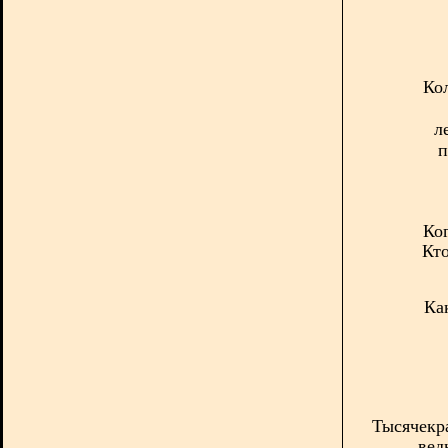
Ко
л
п
Ког
Кто
Ка
Тысячекр
вед