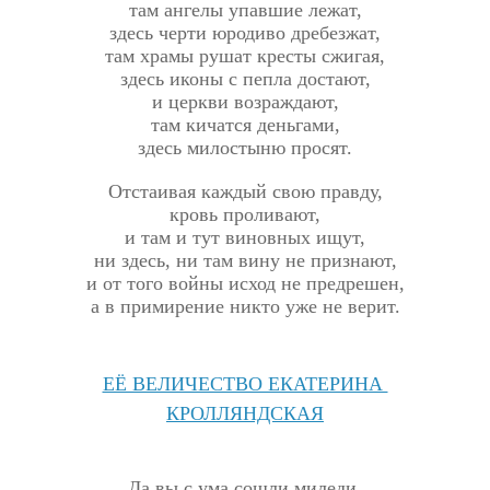
там ангелы упавшие лежат,
здесь черти юродиво дребезжат,
там храмы рушат кресты сжигая,
здесь иконы с пепла достают,
и церкви возраждают,
там кичатся деньгами,
здесь милостыню просят.
Отстаивая каждый свою правду,
кровь проливают,
и там и тут виновных ищут,
ни здесь, ни там вину не признают,
и от того войны исход не предрешен,
а в примирение никто уже не верит.
ЕЁ ВЕЛИЧЕСТВО ЕКАТЕРИНА
КРОЛЛЯНДСКАЯ
Да вы с ума сошли миледи,