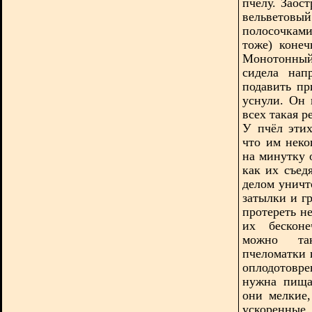
пчелу. Заос
вельветовы
полосочкам
тоже) конеч
Монотонный 
сидела нап
подавить пр
уснули. Он 
всех такая 
У пчёл этих
что им неко
на минутку 
как их съед
делом уничт
затылки и г
протереть н
их бесконе
можно так
пчеломатки 
оплодотовре
нужна пища
они мелкие
ускоренны