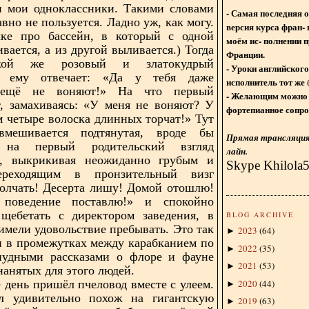
и мои одноклассники. Такими словами
- Самая последняя 
вно не пользуется. Ладно уж, как могу.
версия курса фран- 
чке про бассейн, в который с одной
моём ис- полнении п
вается, а из другой выливается.) Тогда
Франции.
кой же розовый и златокудрый
- Уроки английского
о ему отвечает: «Да у тебя даже
исполнитель тот же 
ещё не воняют!» На что первый
- Желающим можно 
, замахиваясь: «У меня не воняют? У
фортепианное сопро
м четыре волоска длинных торчат!» Тут
мешивается подтянутая, вроде бы
Прямая трансляция 
я на первый родительский взгляд
лайн.
а, выкрикивая неожиданно грубым и
Skype Khilola
ереходящим в пронзительный визг
олчать! Десерта лишу! Домой отошлю!
поведение поставлю!» и спокойно
 щебетать с директором заведения, в
BLOG ARCHIVE
имели удовольствие пребывать. Это так
2023
(
64
)
►
 в промежутках между карабканием по
2022
(
35
)
►
анудными рассказами о флоре и фауне
2021
(
53
)
►
нанятых для этого людей.
2020
(
44
)
 день пришёл пчеловод вместе с улеем.
►
 удивительно похож на гигантскую
2019
(
63
)
►