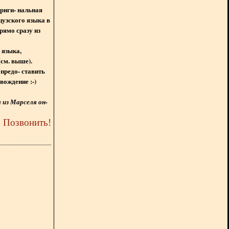
ориги- нальная
цузского языка в
рямо сразу из
 языка,
(см. выше).
предо- ставить
вождение :-)
из Марселя он-
5
Позвонить
!