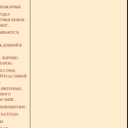
 ПОЖАРНЫЕ
ОТДЕЛ
ИКИ (НОВОЕ -
БЫТ...
ЗБИВАЮТСЯ
Ь ДЛИНОЙ В
 - ХОРОШО
ТАРОЕ)
Х СТРАН,
ЙТЕСЬ,СЛИВАЙ
.
Ь ИНТЕРВЬЮ,
ННОГО
 ЭМИГ...
ЛЬПЕНШТОКИ...
 БАЛЛАДА
ЦЫ