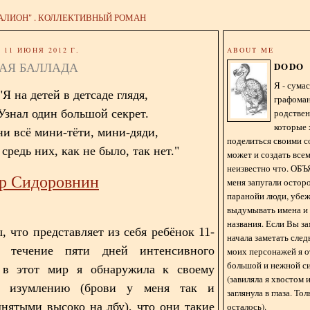
АЛИОН" . КОЛЛЕКТИВНЫЙ РОМАН
11 ИЮНЯ 2012 Г.
ABOUT ME
АЯ БАЛЛАДА
DODO
Я - сум
"Я на детей в детсаде глядя,
графома
родстве
Узнал один большой секрет.
которые 
и всё мини-тёти, мини-дяди,
поделиться своими с
средь них, как не было, так нет."
может и создать всем
неизвестно что. О
р Сидоровнин
меня запугали остор
паранойи люди, убе
выдумывать имена и
названия. Если Вы за
, что представляет из себя ребёнок 11-
начала заметать сле
 течение пяти дней интенсивного
моих персонажей я 
большой и нежной с
 в этот мир я обнаружила к своему
(завиляла я хвостом
у изумлению (брови у меня так и
заглянула в глаза. То
днятыми высоко на лбу), что они такие
осталось).