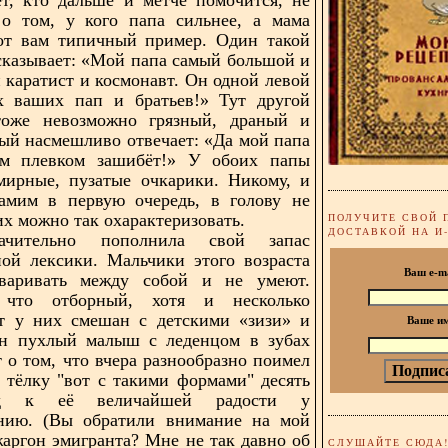
 о том, у кого папа сильнее, а мама
Вот вам типичный пример. Один такой
сказывает: «Мой папа самый большой и
 каратист и космонавт. Он одной левой
ех ваших пап и братьев!» Тут другой
тоже невозможно грязный, драный и
ый насмешливо отвечает: «Да мой папа
им плевком зашибёт!» У обоих папы
мирные, пузатые очкарики. Никому, и
амим в первую очередь, в голову не
их можно так охарактеризовать.
ПОЛУЧИТЕ СВОЙ 
ДОСТАВКОЙ НА И
чительно пополнила свой запас
ой лексики. Мальчики этого возраста
Ваш e-m
оваривать между собой и не умеют.
 что отборный, хотя и несколько
т у них смешан с детскими «зизи» и
Ваше и
ин пухлый малыш с леденцом в зубах
т о том, что вчера разнообразно поимел
 тёлку "вот с такими формами" десять
яд к её величайшей радости у
ению. (Вы обратили внимание на мой
аргон эмигранта? Мне не так давно об
СЛУШАЙТЕ СЮДА