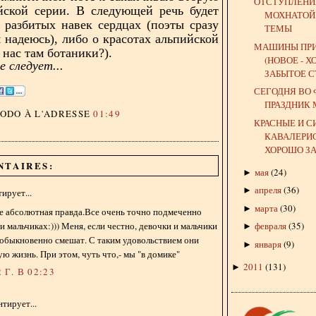
ОТСТУПЛЕНИ
йской серии. В следующей речь будет
МОХНАТОЙ
 разбитых навек сердцах (поэты сразу
ТЕМЫ
я надеюсь), либо о красотах альпийской
МАШИНЫ ПР
 нас там ботаники?).
(НОВОЕ - 
 следует...
ЗАБЫТОЕ С
СЕГОДНЯ ВО
ПРАЗДНИК
DODO
À L'ADRESSE
01:49
КРАСНЫЕ И С
КАВАЛЕРИС
ХОРОШО ЗА
NTAIRES:
мая
(
24
)
►
апреля
(
36
)
►
ирует...
марта
(
30
)
►
е абсолютная правда.Все очень точно подмеченно
 и мальчиках:))) Меня, если честно, девочки и мальчики
февраля
(
35
)
►
еобыкновенно смешат. С таким удовольствием они
января
(
9
)
►
ую жизнь. При этом, чуть что,- мы "в домике"
2011
(
131
)
►
 Г. В 02:23
тирует...