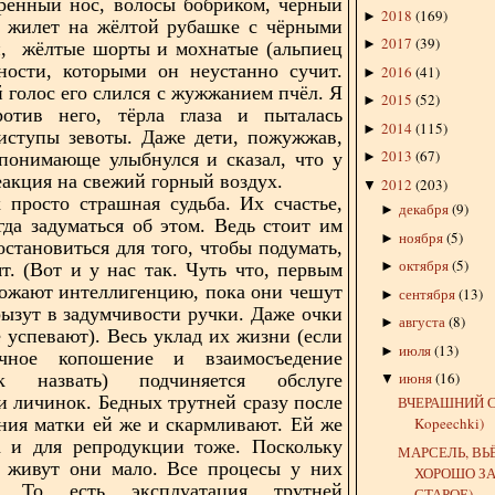
трённый нос, волосы бобриком, чёрный
2018
(
169
)
►
й жилет на жёлтой рубашке с чёрными
2017
(
39
)
►
и,
жёлтые шорты и мохнатые (альпиец
ности, которыми он неустанно сучит.
2016
(
41
)
►
голос его слился с жужжанием пчёл. Я
2015
(
52
)
►
ротив него, тёрла глаза и пыталась
2014
(
115
)
►
иступы зевоты. Даже дети, пожужжав,
2013
(
67
)
понимающе улыбнулся и сказал, что у
►
реакция на свежий горный воздух.
2012
(
203
)
▼
 просто страшная судьба. Их счастье,
декабря
(
9
)
►
гда задуматься об этом. Ведь стоит им
ноября
(
5
)
►
остановиться для того, чтобы подумать,
октября
(
5
)
►
ят. (Вот и у нас так. Чуть что, первым
ожают интеллигенцию, пока они чешут
сентября
(
13
)
►
рызут в задумчивости ручки. Даже очки
августа
(
8
)
►
е успевают). Весь уклад их жизни (если
июля
(
13
)
►
чное копошение и взаимосъедение
июня
(
16
)
 назвать) подчиняется обслуге
▼
и личинок. Бедных трутней сразу после
ВЧЕРАШНИЙ С
ния матки ей же и скармливают. Ей же
Kopeechki)
 и для репродукции тоже. Поскольку
МАРСЕЛЬ, ВЬЁ
, живут они мало. Все процесы у них
ХОРОШО З
е. То есть эксплуатация трутней
СТАРОЕ)