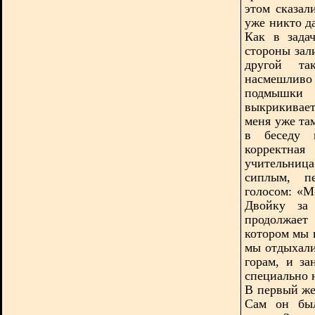
этом сказал
уже никто да
Как в зада
стороны зали
другой та
насмешлив
подмышки 
выкрикивает
меня уже та
в беседу в
корректна
учительниц
сиплым, п
голосом: «М
Двойку за 
продолжает
котором мы 
мы отдыхали
горам, и з
специально 
В первый же
Сам он был