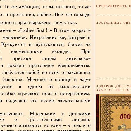
ПРОСМОТРЕТЬ 
ы. Те же амбиции, те же интриги, та же
ья и признания, любви. Всё это гораздо
ивно и ярко выражено, чем у нас.
ПОСТОЯННЫЕ ЧИТ
вочек – «
Ladies
first
!
» В этом возрасте
 мальчиков. Интриганистые, хитрые и
. Кучкуются и шушукаются, бросая на
их насмешливые взгляды. При
нии придают лицам ангельское
и говорят приторные комплименты.
е любуются собой во всех отражающих
и ёмкостях. Мечтают о принце и ждут
щение в одном из мало-мальски
ПОДАРОК ДЛЯ ГУ
ВКУСНО, ВЕСЕЛО
особях мужского пола с нетерпением.
и наделяют его всеми желательными
альчиках. Маленькие, с детскими
кими и трогательными лицами.
вечно состязаются во всём – в том, кто
т, кто дальше и метче помочится, не