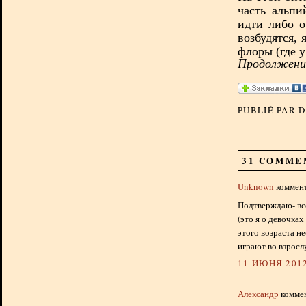
часть альпи
идти либо о
возбудятся, 
флоры (где у
Продолжение
PUBLIÉ PAR 
31 COMME
Unknown
коммент
Подтверждаю- вс
(это я о девочках
этого возраста н
играют во взросл
11 ИЮНЯ 2012
Александр
коммен