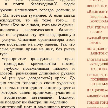
ая и почти безотходная.У людей
ПИНГВИНЫ И
ужчин используют гораздо дольше и
АЙДЫН ИЛИ 
. Мы всё-таки гуманнее. А если матка
МЕДИЕВИСТ
асплодится, то её тоже того..., с
ХОРОШО ЗА
Типа: «Кто не с нами, того мы съедим».
ТАМ, ГДЕ РА
новления экологического баланса.
СЕРДЦА
же не слушала эту душераздирающую
КАЖДЫЙ ДЕН
Я уснула. Опытные организаторы этой
ЖИЗНЬ
нее постелили на полу одеяла. Так что
слые уснули прямо на них, без риска
ЛЕТО (НОВОЕ
ЗАБЫТОЕ С
тула.
мероприятие проводилось в горах.
БЛОГЕРЫ ВСЕ
громадным крючковатым носом,
ОБЪЕДИНЯ
, глубоко посаженными глазами и
ТЕСЬ И РАЗ..
головой, размахивая длинными руками
ТРЕТЬЯ ЧАСТ
л об (вы уже догадались?) орлах. До
ПОСВЯЩЕ
дно что-то говорил о своих чудесных
ПРОБЛЕМАМ
вот, орлы, почти единственные существа
И ЗАЦВЕЛИ А
у которых самец принимает участие в
АЛЬПИЙСКАЯ
 воспитании детёнышей. Видимо,
 не поедают ни быстро, ни медленно.
ГОРДЫЕ ГОР
имиптичной ноте я заканчиваю вторую