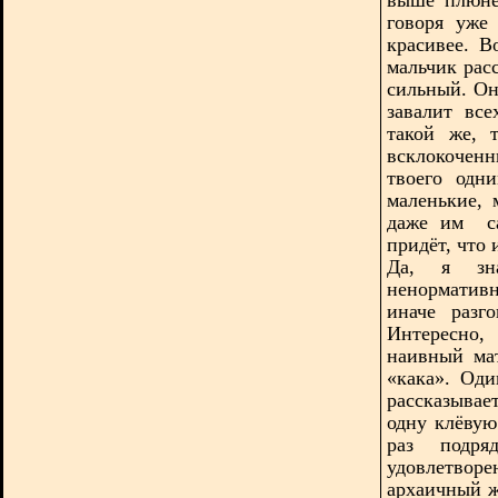
говоря уже
красивее. 
мальчик рас
сильный. Он
завалит вс
такой же, 
всклокоченн
твоего одн
маленькие, 
даже им
с
придёт, что 
Да, я зна
ненормативн
иначе разг
Интересно,
наивный ма
«кака». Од
рассказывае
одну клёвую
раз подр
удовлетвор
архаичный ж