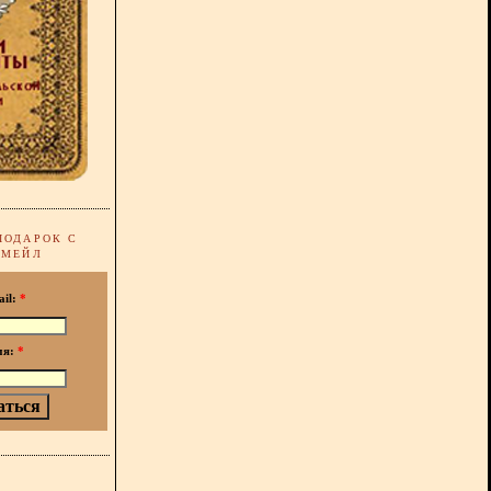
ПОДАРОК С
-МЕЙЛ
ail:
*
мя:
*
!