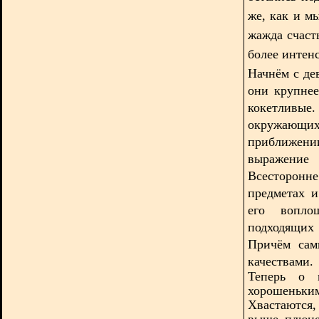
же, как и м
жажда счаст
более интенс
Начнём с де
они крупнее
кокетливые
окружающ
приближе
выражение 
Всесторонн
предметах 
его вопло
подходящих 
Причём сам
качествами.
Теперь о м
хорошень
Хвастаются, 
выше плюне