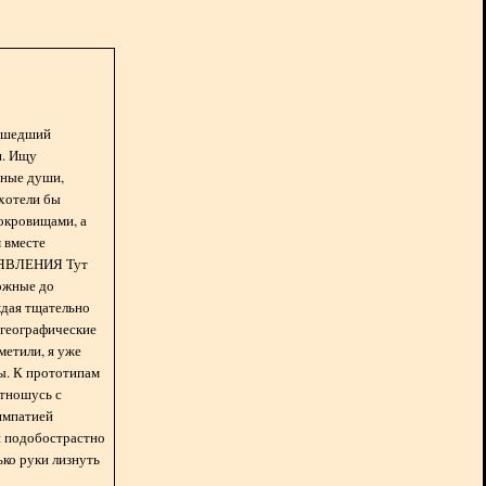
асшедший
н. Ищу
нные души,
хотели бы
окровищами, а
 вместе
БЪЯВЛЕНИЯ Тут
ожные до
ждая тщательно
 географические
метили, я уже
ды. К прототипам
отношусь с
импатией
 и подобострастно
лько руки лизнуть