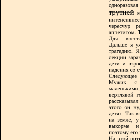
одноразов
трутней
м
интенсивнее
чересчур р
аппетитом. 
Для восста
Дальше я у
трагедию. 
лекции зара
дети и взро
падения со с
Следующее 
Мужик с 
маленькими
вертлявой 
рассказыва
этого он ну
детях. Так 
на земле, 
выкорме и
поэтому его
На этой опт