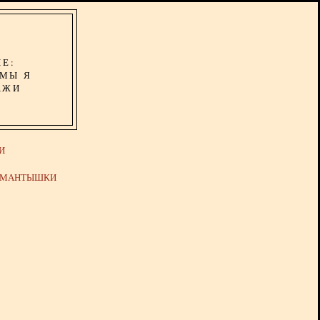
ИЕ:
ОМЫ Я
АЖИ
И
Й МАНТЫШКИ