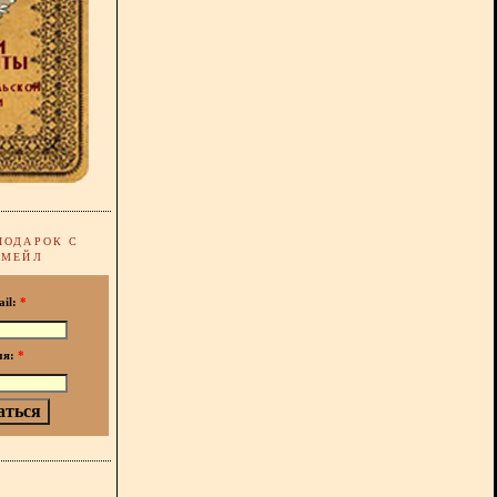
ПОДАРОК С
-МЕЙЛ
ail:
*
мя:
*
!