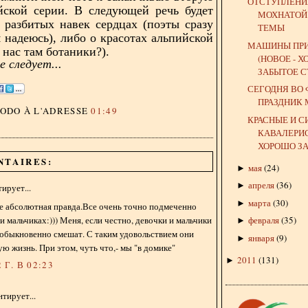
ОТСТУПЛЕНИ
йской серии. В следующей речь будет
МОХНАТОЙ
 разбитых навек сердцах (поэты сразу
ТЕМЫ
я надеюсь), либо о красотах альпийской
МАШИНЫ ПР
 нас там ботаники?).
(НОВОЕ - 
 следует...
ЗАБЫТОЕ С
СЕГОДНЯ ВО
ПРАЗДНИК
DODO
À L'ADRESSE
01:49
КРАСНЫЕ И С
КАВАЛЕРИС
ХОРОШО ЗА
NTAIRES:
мая
(
24
)
►
апреля
(
36
)
►
ирует...
марта
(
30
)
►
е абсолютная правда.Все очень точно подмеченно
 и мальчиках:))) Меня, если честно, девочки и мальчики
февраля
(
35
)
►
еобыкновенно смешат. С таким удовольствием они
января
(
9
)
►
ую жизнь. При этом, чуть что,- мы "в домике"
2011
(
131
)
►
 Г. В 02:23
тирует...