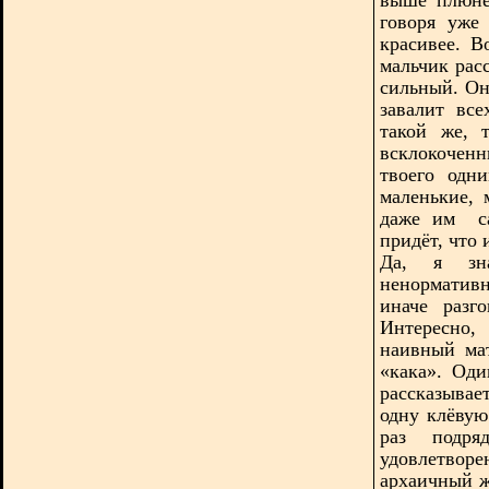
говоря уже
красивее. 
мальчик рас
сильный. Он
завалит вс
такой же, 
всклокоченн
твоего одн
маленькие, 
даже им
с
придёт, что 
Да, я зна
ненормативн
иначе разг
Интересно,
наивный ма
«кака». Од
рассказывае
одну клёвую
раз подр
удовлетвор
архаичный ж