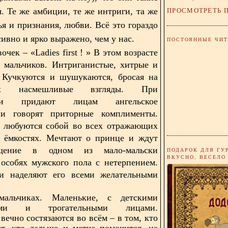
ПРОСМОТРЕТЬ 
ы. Те же амбиции, те же интриги, та же
ья и признания, любви. Всё это гораздо
ивно и ярко выражено, чем у нас.
ПОСТОЯННЫЕ ЧИТ
вочек – «
Ladies
first
!
» В этом возрасте
 мальчиков. Интриганистые, хитрые и
. Кучкуются и шушукаются, бросая на
их насмешливые взгляды. При
нии придают лицам ангельское
и говорят приторные комплименты.
е любуются собой во всех отражающих
и ёмкостях. Мечтают о принце и ждут
щение в одном из мало-мальски
ПОДАРОК ДЛЯ ГУ
ВКУСНО, ВЕСЕЛО
особях мужского пола с нетерпением.
и наделяют его всеми желательными
альчиках. Маленькие, с детскими
кими и трогательными лицами.
вечно состязаются во всём – в том, кто
т, кто дальше и метче помочится, не