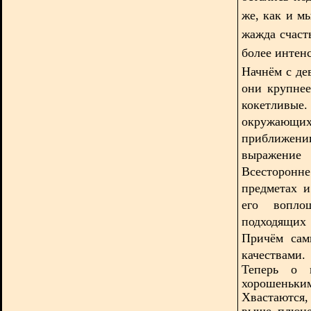
же, как и м
жажда счаст
более интенс
Начнём с де
они крупнее
кокетливые
окружающ
приближе
выражение 
Всесторонн
предметах 
его вопло
подходящих 
Причём сам
качествами.
Теперь о м
хорошень
Хвастаются, 
выше плюне