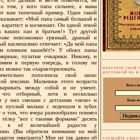
 о том, у кого папа сильнее, а мама
Вот вам типичный пример. Один такой
сказывает: «Мой папа самый большой и
 каратист и космонавт. Он одной левой
ех ваших пап и братьев!» Тут другой
тоже невозможно грязный, драный и
ый насмешливо отвечает: «Да мой папа
им плевком зашибёт!» У обоих папы
мирные, пузатые очкарики. Никому, и
амим в первую очередь, в голову не
их можно так охарактеризовать.
ПОЛУЧИТЕ СВОЙ 
ДОСТАВКОЙ НА И
чительно пополнила свой запас
ой лексики. Мальчики этого возраста
Ваш e-m
оваривать между собой и не умеют.
 что отборный, хотя и несколько
т у них смешан с детскими «зизи» и
Ваше и
ин пухлый малыш с леденцом в зубах
т о том, что вчера разнообразно поимел
 тёлку "вот с такими формами" десять
яд к её величайшей радости у
ению. (Вы обратили внимание на мой
аргон эмигранта? Мне не так давно об
СЛУШАЙТЕ СЮДА