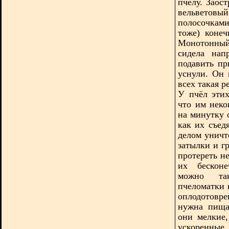
пчелу. Заос
вельветовы
полосочкам
тоже) конеч
Монотонный 
сидела нап
подавить пр
уснули. Он 
всех такая 
У пчёл этих
что им неко
на минутку 
как их съед
делом уничт
затылки и г
протереть н
их бесконе
можно так
пчеломатки 
оплодотовре
нужна пища
они мелкие
ускоренны