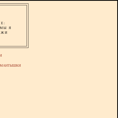
ИЕ:
ОМЫ Я
АЖИ
И
Й МАНТЫШКИ