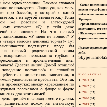
и мои одноклассники. Такими словами
- Самая последняя 
вно не пользуется. Ладно уж, как могу.
версия курса фран- 
чке про бассейн, в который с одной
моём ис- полнении п
вается, а из другой выливается.) Тогда
Франции.
кой же розовый и златокудрый
- Уроки английского
о ему отвечает: «Да у тебя даже
исполнитель тот же 
ещё не воняют!» На что первый
- Желающим можно 
, замахиваясь: «У меня не воняют? У
фортепианное сопро
м четыре волоска длинных торчат!» Тут
мешивается подтянутая, вроде бы
Прямая трансляция 
я на первый родительский взгляд
лайн.
а, выкрикивая неожиданно грубым и
Skype Khilola
ереходящим в пронзительный визг
олчать! Десерта лишу! Домой отошлю!
поведение поставлю!» и спокойно
 щебетать с директором заведения, в
BLOG ARCHIVE
имели удовольствие пребывать. Это так
2023
(
64
)
►
 в промежутках между карабканием по
2022
(
35
)
►
анудными рассказами о флоре и фауне
2021
(
53
)
►
нанятых для этого людей.
2020
(
44
)
 день пришёл пчеловод вместе с улеем.
►
 удивительно похож на гигантскую
2019
(
63
)
►