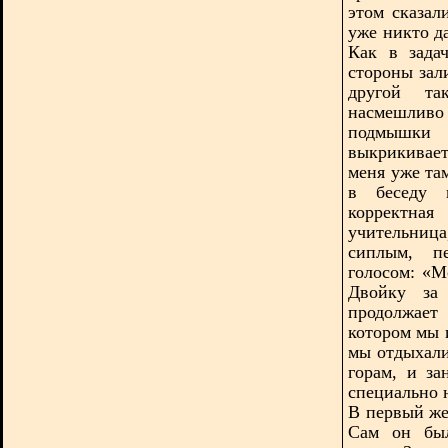
этом сказал
уже никто да
Как в зада
стороны зали
другой та
насмешлив
подмышки 
выкрикивает
меня уже та
в беседу в
корректна
учительниц
сиплым, п
голосом: «М
Двойку за 
продолжает
котором мы 
мы отдыхали
горам, и з
специально 
В первый же
Сам он был