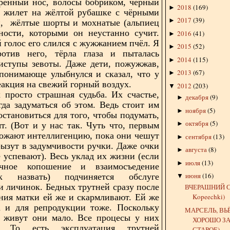
трённый нос, волосы бобриком, чёрный
2018
(
169
)
►
й жилет на жёлтой рубашке с чёрными
2017
(
39
)
►
и,
жёлтые шорты и мохнатые (альпиец
ности, которыми он неустанно сучит.
2016
(
41
)
►
голос его слился с жужжанием пчёл. Я
2015
(
52
)
►
ротив него, тёрла глаза и пыталась
2014
(
115
)
►
иступы зевоты. Даже дети, пожужжав,
2013
(
67
)
понимающе улыбнулся и сказал, что у
►
реакция на свежий горный воздух.
2012
(
203
)
▼
 просто страшная судьба. Их счастье,
декабря
(
9
)
►
гда задуматься об этом. Ведь стоит им
ноября
(
5
)
►
остановиться для того, чтобы подумать,
октября
(
5
)
►
ят. (Вот и у нас так. Чуть что, первым
ожают интеллигенцию, пока они чешут
сентября
(
13
)
►
рызут в задумчивости ручки. Даже очки
августа
(
8
)
►
е успевают). Весь уклад их жизни (если
июля
(
13
)
►
чное копошение и взаимосъедение
июня
(
16
)
 назвать) подчиняется обслуге
▼
и личинок. Бедных трутней сразу после
ВЧЕРАШНИЙ С
ния матки ей же и скармливают. Ей же
Kopeechki)
 и для репродукции тоже. Поскольку
МАРСЕЛЬ, ВЬЁ
, живут они мало. Все процесы у них
ХОРОШО З
е. То есть эксплуатация трутней
СТАРОЕ)