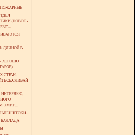
 ПОЖАРНЫЕ
ОТДЕЛ
ИКИ (НОВОЕ -
БЫТ...
ЗБИВАЮТСЯ
Ь ДЛИНОЙ В
 - ХОРОШО
ТАРОЕ)
Х СТРАН,
ЙТЕСЬ,СЛИВАЙ
.
Ь ИНТЕРВЬЮ,
ННОГО
 ЭМИГ...
ЛЬПЕНШТОКИ...
 БАЛЛАДА
ЦЫ