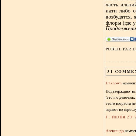
часть альпи
идти либо о
возбудятся, 
флоры (где у
Продолжение
PUBLIÉ PAR 
31 COMME
Unknown
коммент
Подтверждаю- вс
(это я о девочках
этого возраста н
играют во взросл
11 ИЮНЯ 2012
Александр
коммен