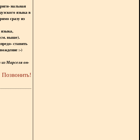
ориги- нальная
цузского языка в
рямо сразу из
 языка,
(см. выше).
предо- ставить
вождение :-)
из Марселя он-
5
Позвонить
!