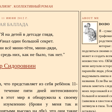
АЛИОН" . КОЛЛЕКТИВНЫЙ РОМАН
11 ИЮНЯ 2012 Г.
ABOUT ME
АЯ БАЛЛАДА
DODO
Я - сум
"Я на детей в детсаде глядя,
графома
родстве
Узнал один большой секрет.
которые 
и всё мини-тёти, мини-дяди,
поделиться своими с
средь них, как не было, так нет."
может и создать всем
неизвестно что. О
р Сидоровнин
меня запугали остор
паранойи люди, убе
выдумывать имена и
названия. Если Вы за
, что представляет из себя ребёнок 11-
начала заметать сле
 течение пяти дней интенсивного
моих персонажей я 
большой и нежной с
 в этот мир я обнаружила к своему
(завиляла я хвостом
у изумлению (брови у меня так и
заглянула в глаза. То
днятыми высоко на лбу), что они такие
осталось).