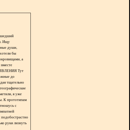
асшедший
н. Ищу
нные души,
хотели бы
окровищами, а
 вместе
БЪЯВЛЕНИЯ Тут
ожные до
ждая тщательно
 географические
метили, я уже
ды. К прототипам
отношусь с
импатией
 и подобострастно
лько руки лизнуть