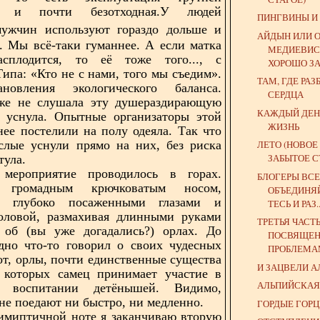
ая и почти безотходная.У людей
ПИНГВИНЫ И
ужчин используют гораздо дольше и
АЙДЫН ИЛИ 
. Мы всё-таки гуманнее. А если матка
МЕДИЕВИСТ
асплодится, то её тоже того..., с
ХОРОШО ЗА
Типа: «Кто не с нами, того мы съедим».
ТАМ, ГДЕ РА
новления экологического баланса.
СЕРДЦА
же не слушала эту душераздирающую
КАЖДЫЙ ДЕН
Я уснула. Опытные организаторы этой
ЖИЗНЬ
нее постелили на полу одеяла. Так что
слые уснули прямо на них, без риска
ЛЕТО (НОВОЕ
ЗАБЫТОЕ С
тула.
мероприятие проводилось в горах.
БЛОГЕРЫ ВСЕ
громадным крючковатым носом,
ОБЪЕДИНЯ
, глубоко посаженными глазами и
ТЕСЬ И РАЗ..
головой, размахивая длинными руками
ТРЕТЬЯ ЧАСТ
л об (вы уже догадались?) орлах. До
ПОСВЯЩЕ
дно что-то говорил о своих чудесных
ПРОБЛЕМАМ
вот, орлы, почти единственные существа
И ЗАЦВЕЛИ А
у которых самец принимает участие в
АЛЬПИЙСКАЯ
 воспитании детёнышей. Видимо,
 не поедают ни быстро, ни медленно.
ГОРДЫЕ ГОР
имиптичной ноте я заканчиваю вторую