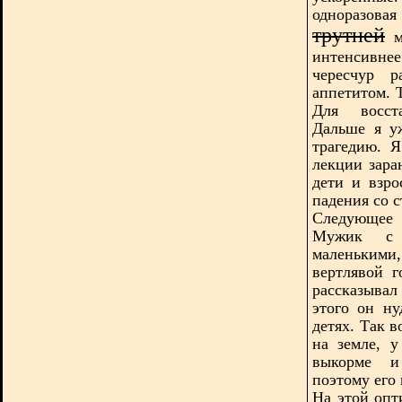
одноразов
трутней
м
интенсивнее
чересчур р
аппетитом. 
Для восста
Дальше я у
трагедию. 
лекции зара
дети и взро
падения со с
Следующее 
Мужик с 
маленькими
вертлявой 
рассказыва
этого он ну
детях. Так 
на земле, 
выкорме и
поэтому его
На этой опт