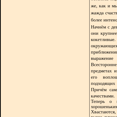
же, как и м
жажда счаст
более интенс
Начнём с де
они крупнее
кокетливые
окружающ
приближе
выражение 
Всесторонн
предметах 
его вопло
подходящих 
Причём сам
качествами.
Теперь о м
хорошень
Хвастаются, 
выше плюне