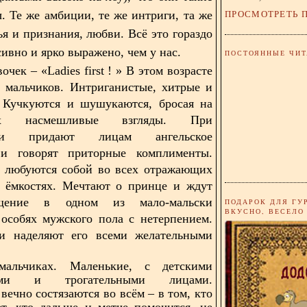
ПРОСМОТРЕТЬ 
ы. Те же амбиции, те же интриги, та же
ья и признания, любви. Всё это гораздо
ивно и ярко выражено, чем у нас.
ПОСТОЯННЫЕ ЧИТ
вочек – «
Ladies
first
!
» В этом возрасте
 мальчиков. Интриганистые, хитрые и
. Кучкуются и шушукаются, бросая на
их насмешливые взгляды. При
нии придают лицам ангельское
и говорят приторные комплименты.
е любуются собой во всех отражающих
и ёмкостях. Мечтают о принце и ждут
щение в одном из мало-мальски
ПОДАРОК ДЛЯ ГУ
ВКУСНО, ВЕСЕЛО
особях мужского пола с нетерпением.
и наделяют его всеми желательными
альчиках. Маленькие, с детскими
кими и трогательными лицами.
вечно состязаются во всём – в том, кто
т, кто дальше и метче помочится, не