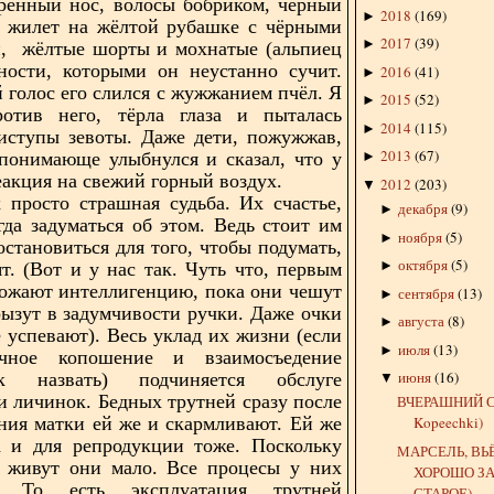
трённый нос, волосы бобриком, чёрный
2018
(
169
)
►
й жилет на жёлтой рубашке с чёрными
2017
(
39
)
►
и,
жёлтые шорты и мохнатые (альпиец
ности, которыми он неустанно сучит.
2016
(
41
)
►
голос его слился с жужжанием пчёл. Я
2015
(
52
)
►
ротив него, тёрла глаза и пыталась
2014
(
115
)
►
иступы зевоты. Даже дети, пожужжав,
2013
(
67
)
понимающе улыбнулся и сказал, что у
►
реакция на свежий горный воздух.
2012
(
203
)
▼
 просто страшная судьба. Их счастье,
декабря
(
9
)
►
гда задуматься об этом. Ведь стоит им
ноября
(
5
)
►
остановиться для того, чтобы подумать,
октября
(
5
)
►
ят. (Вот и у нас так. Чуть что, первым
ожают интеллигенцию, пока они чешут
сентября
(
13
)
►
рызут в задумчивости ручки. Даже очки
августа
(
8
)
►
е успевают). Весь уклад их жизни (если
июля
(
13
)
►
чное копошение и взаимосъедение
июня
(
16
)
 назвать) подчиняется обслуге
▼
и личинок. Бедных трутней сразу после
ВЧЕРАШНИЙ С
ния матки ей же и скармливают. Ей же
Kopeechki)
 и для репродукции тоже. Поскольку
МАРСЕЛЬ, ВЬЁ
, живут они мало. Все процесы у них
ХОРОШО З
е. То есть эксплуатация трутней
СТАРОЕ)