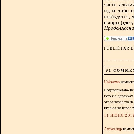
часть альпи
идти либо о
возбудятся, 
флоры (где у
Продолжение
PUBLIÉ PAR 
31 COMME
Unknown
коммент
Подтверждаю- вс
(это я о девочках
этого возраста н
играют во взросл
11 ИЮНЯ 2012
Александр
коммен