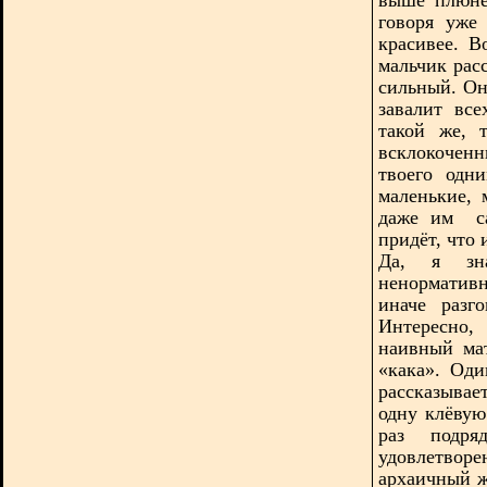
говоря уже
красивее. 
мальчик рас
сильный. Он
завалит вс
такой же, 
всклокоченн
твоего одн
маленькие, 
даже им
с
придёт, что 
Да, я зна
ненормативн
иначе разг
Интересно,
наивный ма
«кака». Од
рассказывае
одну клёвую
раз подр
удовлетвор
архаичный ж