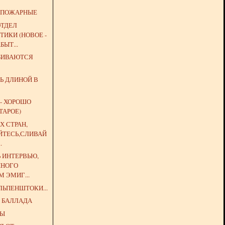
 ПОЖАРНЫЕ
ОТДЕЛ
ИКИ (НОВОЕ -
БЫТ...
ЗБИВАЮТСЯ
Ь ДЛИНОЙ В
 - ХОРОШО
ТАРОЕ)
Х СТРАН,
ЙТЕСЬ,СЛИВАЙ
.
Ь ИНТЕРВЬЮ,
ННОГО
 ЭМИГ...
ЛЬПЕНШТОКИ...
 БАЛЛАДА
ЦЫ