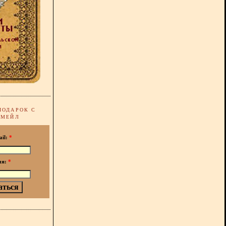
ПОДАРОК С
-МЕЙЛ
ail:
*
мя:
*
!