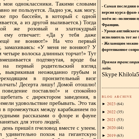
и мои одноклассники. Такими словами
- Самая последняя 
вно не пользуется. Ладно уж, как могу.
версия курса фран- 
чке про бассейн, в который с одной
моём ис- полнении п
вается, а из другой выливается.) Тогда
Франции.
кой же розовый и златокудрый
- Уроки английского
о ему отвечает: «Да у тебя даже
исполнитель тот же 
ещё не воняют!» На что первый
- Желающим можно 
, замахиваясь: «У меня не воняют? У
фортепианное сопро
м четыре волоска длинных торчат!» Тут
мешивается подтянутая, вроде бы
Прямая трансляция 
я на первый родительский взгляд
лайн.
а, выкрикивая неожиданно грубым и
Skype Khilola
ереходящим в пронзительный визг
олчать! Десерта лишу! Домой отошлю!
поведение поставлю!» и спокойно
 щебетать с директором заведения, в
BLOG ARCHIVE
имели удовольствие пребывать. Это так
2023
(
64
)
►
 в промежутках между карабканием по
2022
(
35
)
►
анудными рассказами о флоре и фауне
2021
(
53
)
►
нанятых для этого людей.
2020
(
44
)
 день пришёл пчеловод вместе с улеем.
►
 удивительно похож на гигантскую
2019
(
63
)
►