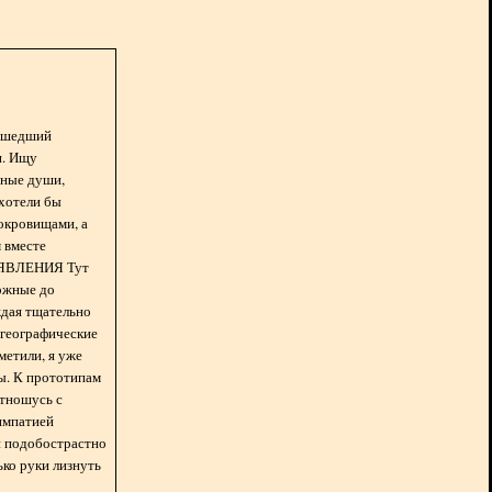
асшедший
н. Ищу
нные души,
хотели бы
окровищами, а
 вместе
БЪЯВЛЕНИЯ Тут
ожные до
ждая тщательно
 географические
метили, я уже
ды. К прототипам
отношусь с
импатией
 и подобострастно
лько руки лизнуть