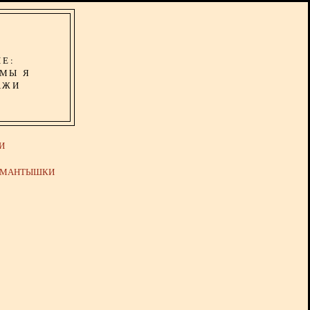
ИЕ:
ОМЫ Я
АЖИ
И
Й МАНТЫШКИ