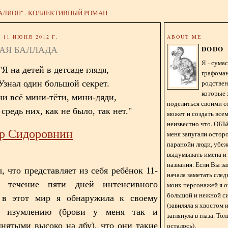
АЛИОН" . КОЛЛЕКТИВНЫЙ РОМАН
11 ИЮНЯ 2012 Г.
ABOUT ME
АЯ БАЛЛАДА
DODO
Я - сум
"Я на детей в детсаде глядя,
графома
родстве
Узнал один большой секрет.
которые 
и всё мини-тёти, мини-дяди,
поделиться своими с
средь них, как не было, так нет."
может и создать всем
неизвестно что. О
р Сидоровнин
меня запугали остор
паранойи люди, убе
выдумывать имена и
названия. Если Вы за
, что представляет из себя ребёнок 11-
начала заметать сле
 течение пяти дней интенсивного
моих персонажей я 
большой и нежной с
 в этот мир я обнаружила к своему
(завиляла я хвостом
у изумлению (брови у меня так и
заглянула в глаза. То
днятыми высоко на лбу), что они такие
осталось).