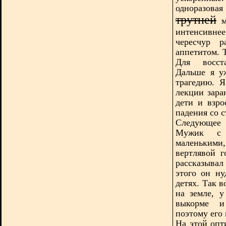
одноразов
трутней
м
интенсивнее
чересчур р
аппетитом. 
Для восста
Дальше я у
трагедию. 
лекции зара
дети и взро
падения со с
Следующее 
Мужик с 
маленькими
вертлявой 
рассказыва
этого он ну
детях. Так 
на земле, 
выкорме и
поэтому его
На этой опт