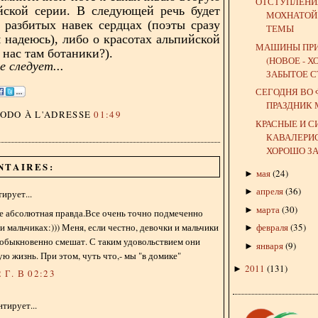
ОТСТУПЛЕНИ
йской серии. В следующей речь будет
МОХНАТОЙ
 разбитых навек сердцах (поэты сразу
ТЕМЫ
я надеюсь), либо о красотах альпийской
МАШИНЫ ПР
 нас там ботаники?).
(НОВОЕ - 
 следует...
ЗАБЫТОЕ С
СЕГОДНЯ ВО
ПРАЗДНИК
DODO
À L'ADRESSE
01:49
КРАСНЫЕ И С
КАВАЛЕРИС
ХОРОШО ЗА
NTAIRES:
мая
(
24
)
►
апреля
(
36
)
►
ирует...
марта
(
30
)
►
е абсолютная правда.Все очень точно подмеченно
 и мальчиках:))) Меня, если честно, девочки и мальчики
февраля
(
35
)
►
еобыкновенно смешат. С таким удовольствием они
января
(
9
)
►
ую жизнь. При этом, чуть что,- мы "в домике"
2011
(
131
)
►
 Г. В 02:23
тирует...