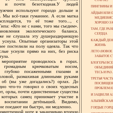
ая и почти безотходная.У людей
ПИНГВИНЫ И
ужчин используют гораздо дольше и
АЙДЫН ИЛИ 
. Мы всё-таки гуманнее. А если матка
МЕДИЕВИСТ
асплодится, то её тоже того..., с
ХОРОШО ЗА
Типа: «Кто не с нами, того мы съедим».
ТАМ, ГДЕ РА
новления экологического баланса.
СЕРДЦА
же не слушала эту душераздирающую
КАЖДЫЙ ДЕН
Я уснула. Опытные организаторы этой
ЖИЗНЬ
нее постелили на полу одеяла. Так что
слые уснули прямо на них, без риска
ЛЕТО (НОВОЕ
ЗАБЫТОЕ С
тула.
мероприятие проводилось в горах.
БЛОГЕРЫ ВСЕ
громадным крючковатым носом,
ОБЪЕДИНЯ
, глубоко посаженными глазами и
ТЕСЬ И РАЗ..
головой, размахивая длинными руками
ТРЕТЬЯ ЧАСТ
л об (вы уже догадались?) орлах. До
ПОСВЯЩЕ
дно что-то говорил о своих чудесных
ПРОБЛЕМАМ
вот, орлы, почти единственные существа
И ЗАЦВЕЛИ А
у которых самец принимает участие в
АЛЬПИЙСКАЯ
 воспитании детёнышей. Видимо,
 не поедают ни быстро, ни медленно.
ГОРДЫЕ ГОР
имиптичной ноте я заканчиваю вторую