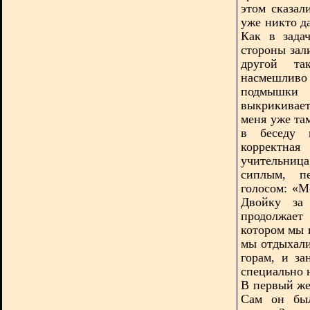
этом сказал
уже никто да
Как в зада
стороны зали
другой та
насмешлив
подмышки 
выкрикивает
меня уже та
в беседу в
корректна
учительниц
сиплым, п
голосом: «М
Двойку за 
продолжает
котором мы 
мы отдыхали
горам, и з
специально 
В первый же
Сам он был