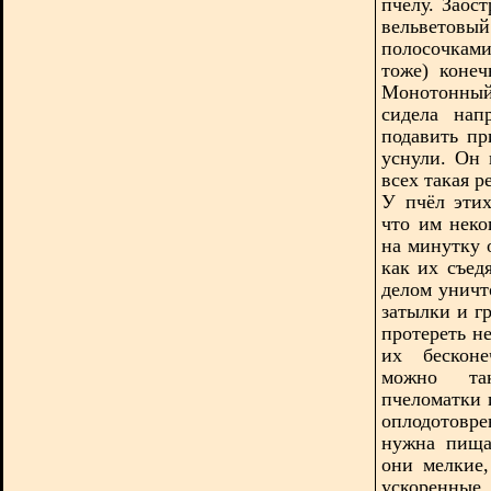
пчелу. Заос
вельветовы
полосочкам
тоже) конеч
Монотонный 
сидела нап
подавить пр
уснули. Он 
всех такая 
У пчёл этих
что им неко
на минутку 
как их съед
делом уничт
затылки и г
протереть н
их бесконе
можно так
пчеломатки 
оплодотовре
нужна пища
они мелкие
ускоренны