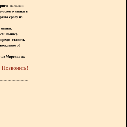
ориги- нальная
цузского языка в
рямо сразу из
 языка,
(см. выше).
предо- ставить
вождение :-)
из Марселя он-
5
Позвонить
!