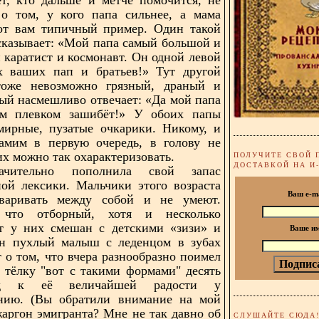
 о том, у кого папа сильнее, а мама
Вот вам типичный пример. Один такой
сказывает: «Мой папа самый большой и
 каратист и космонавт. Он одной левой
ех ваших пап и братьев!» Тут другой
тоже невозможно грязный, драный и
ый насмешливо отвечает: «Да мой папа
им плевком зашибёт!» У обоих папы
мирные, пузатые очкарики. Никому, и
амим в первую очередь, в голову не
их можно так охарактеризовать.
ПОЛУЧИТЕ СВОЙ 
ДОСТАВКОЙ НА И
чительно пополнила свой запас
ой лексики. Мальчики этого возраста
Ваш e-m
оваривать между собой и не умеют.
 что отборный, хотя и несколько
т у них смешан с детскими «зизи» и
Ваше и
ин пухлый малыш с леденцом в зубах
т о том, что вчера разнообразно поимел
 тёлку "вот с такими формами" десять
яд к её величайшей радости у
ению. (Вы обратили внимание на мой
аргон эмигранта? Мне не так давно об
СЛУШАЙТЕ СЮДА