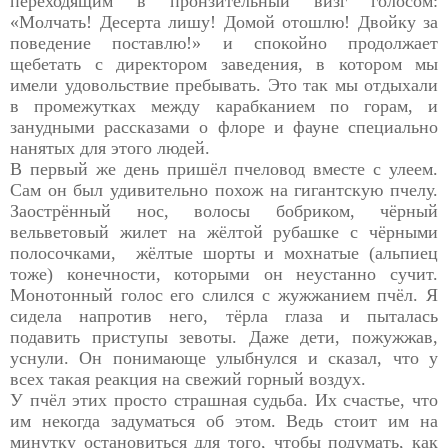
переходящим в пронзительный визг голосом:
«Молчать! Десерта лишу! Домой отошлю! Двойку за
поведение поставлю!» и спокойно продолжает
щебетать с директором заведения, в котором мы
имели удовольствие пребывать. Это так мы отдыхали
в промежутках между карабканием по горам, и
занудными рассказами о флоре и фауне специально
нанятых для этого людей.
В первый же день пришёл пчеловод вместе с улеем.
Сам он был удивительно похож на гигантскую пчелу.
Заострённый нос, волосы бобриком, чёрный
вельветовый жилет на жёлтой рубашке с чёрными
полосочками,
жёлтые шорты и мохнатые (альпиец
тоже) конечности, которыми он неустанно сучит.
Монотонный голос его слился с жужжанием пчёл. Я
сидела напротив него, тёрла глаза и пыталась
подавить приступы зевоты. Даже дети, пожужжав,
уснули. Он понимающе улыбнулся и сказал, что у
всех такая реакция на свежий горный воздух.
У пчёл этих просто страшная судьба. Их счастье, что
им некогда задуматься об этом. Ведь стоит им на
минутку остановиться для того, чтобы подумать, как