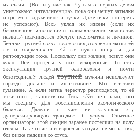
их съедят. (Вот и у нас так. Чуть что, первым делом
уничтожают интеллигенцию, пока они чешут затылки
и грызут в задумчивости ручки. Даже очки протереть
не успевают). Весь уклад их жизни (если их
бесконечное копошение и взаимосъедение можно так
назвать) подчиняется обслуге пчеломатки и личинок.
Бедных трутней сразу после оплодотоврения матки ей
же и скармливают. Ей же нужна пища и для
репродукции тоже. Поскольку они мелкие, живут они
мало. Все процесы у них ускоренные. То есть
эксплуатация трутней одноразовая и почти
трутней
безотходная.У людей
мужчин используют
гораздо дольше и интенсивнее. Мы всё-таки
гуманнее. А если матка чересчур расплодится, то её
тоже того..., с аппетитом. Типа: «Кто не с нами, того
мы съедим». Для восстановления экологического
баланса. Дальше я уже не слушала эту
душераздирающую трагедию. Я уснула. Опытные
организаторы этой лекции заранее постелили на полу
одеяла. Так что дети и взрослые уснули прямо на них,
без риска падения со стула.