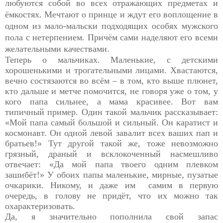
любуются собой во всех отражающих предметах и
ёмкостях. Мечтают о принце и ждут его воплощение в
одном из мало-мальски подходящих особях мужского
пола с нетерпением. Причём сами наделяют его всеми
желательными качествами.
Теперь о мальчиках. Маленькие, с детскими
хорошенькими и трогательными лицами. Хвастаются,
вечно состязаются во всём – в том, кто выше плюнет,
кто дальше и метче помочится, не говоря уже о том, у
кого папа сильнее, а мама красивее. Вот вам
типичный пример. Один такой мальчик рассказывает:
«Мой папа самый большой и сильный. Он каратист и
космонавт. Он одной левой завалит всех ваших пап и
братьев!» Тут другой такой же, тоже невозможно
грязный, драный и всклокоченный насмешливо
отвечает: «Да мой папа твоего одним плевком
зашибёт!» У обоих папы маленькие, мирные, пузатые
очкарики. Никому, и даже им
самим в первую
очередь, в голову не придёт, что их можно так
охарактеризовать.
Да, я значительно пополнила свой запас