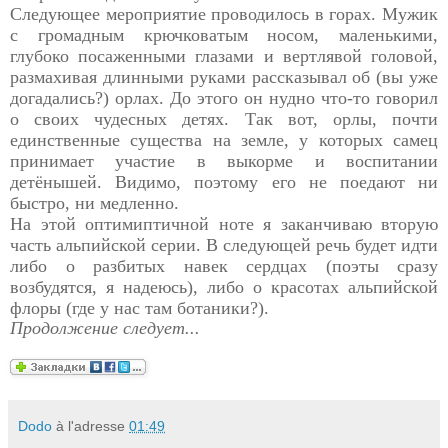
Следующее мероприятие проводилось в горах. Мужик
с громадным крючковатым носом, маленькими,
глубоко посаженными глазами и вертлявой головой,
размахивая длинными руками рассказывал об (вы уже
догадались?) орлах. До этого он нудно что-то говорил
о своих чудесных детях. Так вот, орлы, почти
единственные существа на земле, у которых самец
принимает участие в выкорме и воспитании
детёнышей. Видимо, поэтому его не поедают ни
быстро, ни медленно.
На этой оптимиптичной ноте я заканчиваю вторую
часть альпийской серии. В следующей речь будет идти
либо о разбитых навек сердцах (поэты сразу
возбудятся, я надеюсь), либо о красотах альпийской
флоры (где у нас там ботаники?).
Продолжение следует...
Dodo
à l'adresse
01:49