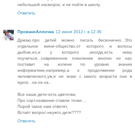
небольшой насморок, и не пойти в школу.
Ответить
ПровансАллочка
12 июня 2012 г. в 12:36
Думаю,про детей можно писать бесконечно...Это
отдельное мини-общество,от которого и волосы
дыбом,но,и у которого ,иногда,есть чему
поучиться...современное поколение многих из нас
поставит на колени по уровню знания
информатики,например,а о продолжении рода
человеческого,уж,и не знаю с какого возраста они в
курсе...ха-ха-ха...
Все наши дети-есть цветочки,
Про сорт,название-ставлю точки....
Порой такое нам ответят,
Встаёт вопрос-неужто дети????
Ответить