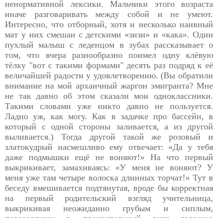
ненормативной лексики. Мальчики этого возраста
иначе разговаривать между собой и не умеют.
Интересно, что отборный, хотя и несколько наивный
мат у них смешан с детскими «зизи» и «кака». Один
пухлый малыш с леденцом в зубах рассказывает о
том, что вчера разнообразно поимел одну клёвую
тёлку "вот с такими формами" десять раз подряд к её
величайшей радости у удовлетворению. (Вы обратили
внимание на мой архаичный жаргон эмигранта? Мне
не так давно об этом сказали мои одноклассники.
Такими словами уже никто давно не пользуется.
Ладно уж, как могу. Как в задачке про бассейн, в
который с одной стороны заливается, а из другой
выливается.) Тогда другой такой же розовый и
златокудрый насмешливо ему отвечает: «Да у тебя
даже подмышки ещё не воняют!» На что первый
выкрикивает, замахиваясь: «У меня не воняют? У
меня уже там четыре волоска длинных торчат!» Тут в
беседу вмешивается подтянутая, вроде бы корректная
на первый родительский взгляд учительница,
выкрикивая неожиданно грубым и сиплым,