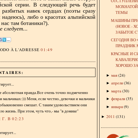
ОТСТУПЛЕНИ
йской серии. В следующей речь будет
МОХНАТОЙ
 разбитых навек сердцах (поэты сразу
ТЕМЫ
я надеюсь), либо о красотах альпийской
МАШИНЫ ПР
 нас там ботаники?).
(НОВОЕ - 
 следует...
ЗАБЫТОЕ С
СЕГОДНЯ ВО
ПРАЗДНИК
DODO
À L'ADRESSE
01:49
КРАСНЫЕ И С
КАВАЛЕРИС
ХОРОШО ЗА
NTAIRES:
мая
(
24
)
►
апреля
(
36
)
►
ирует...
марта
(
30
)
►
е абсолютная правда.Все очень точно подмеченно
 и мальчиках:))) Меня, если честно, девочки и мальчики
февраля
(
35
)
►
еобыкновенно смешат. С таким удовольствием они
января
(
9
)
►
ую жизнь. При этом, чуть что,- мы "в домике"
2011
(
131
)
►
 Г. В 02:23
тирует...