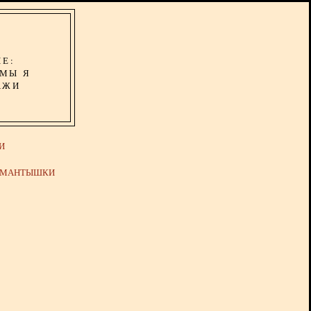
ИЕ:
ОМЫ Я
АЖИ
И
Й МАНТЫШКИ