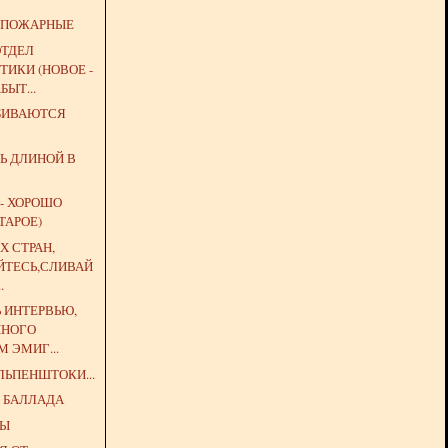
 ПОЖАРНЫЕ
ОТДЕЛ
ИКИ (НОВОЕ -
БЫТ...
ЗБИВАЮТСЯ
Ь ДЛИНОЙ В
 - ХОРОШО
ТАРОЕ)
Х СТРАН,
ЙТЕСЬ,СЛИВАЙ
.
Ь ИНТЕРВЬЮ,
ННОГО
 ЭМИГ...
ЛЬПЕНШТОКИ...
 БАЛЛАДА
ЦЫ