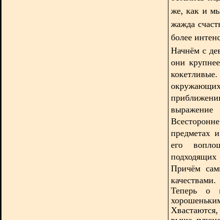
же, как и м
жажда счаст
более интенс
Начнём с де
они крупнее
кокетливые
окружающ
приближе
выражение 
Всесторонн
предметах 
его вопло
подходящих 
Причём сам
качествами.
Теперь о м
хорошень
Хвастаются, 
выше плюне