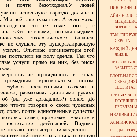
ая и почти безотходная.У людей
ПИНГВИНЫ И
ужчин используют гораздо дольше и
АЙДЫН ИЛИ 
. Мы всё-таки гуманнее. А если матка
МЕДИЕВИСТ
асплодится, то её тоже того..., с
ХОРОШО ЗА
Типа: «Кто не с нами, того мы съедим».
ТАМ, ГДЕ РА
новления экологического баланса.
СЕРДЦА
же не слушала эту душераздирающую
КАЖДЫЙ ДЕН
Я уснула. Опытные организаторы этой
ЖИЗНЬ
нее постелили на полу одеяла. Так что
слые уснули прямо на них, без риска
ЛЕТО (НОВОЕ
ЗАБЫТОЕ С
тула.
мероприятие проводилось в горах.
БЛОГЕРЫ ВСЕ
громадным крючковатым носом,
ОБЪЕДИНЯ
, глубоко посаженными глазами и
ТЕСЬ И РАЗ..
головой, размахивая длинными руками
ТРЕТЬЯ ЧАСТ
л об (вы уже догадались?) орлах. До
ПОСВЯЩЕ
дно что-то говорил о своих чудесных
ПРОБЛЕМАМ
вот, орлы, почти единственные существа
И ЗАЦВЕЛИ А
у которых самец принимает участие в
АЛЬПИЙСКАЯ
 воспитании детёнышей. Видимо,
 не поедают ни быстро, ни медленно.
ГОРДЫЕ ГОР
имиптичной ноте я заканчиваю вторую