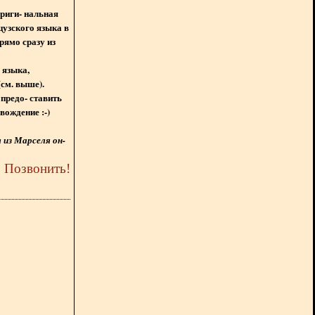
ориги- нальная
цузского языка в
рямо сразу из
 языка,
(см. выше).
предо- ставить
вождение :-)
из Марселя он-
5
Позвонить
!