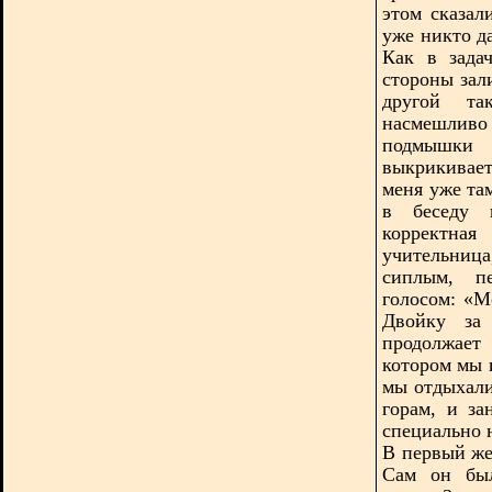
этом сказал
уже никто да
Как в зада
стороны зали
другой та
насмешлив
подмышки 
выкрикивает
меня уже та
в беседу в
корректна
учительниц
сиплым, п
голосом: «М
Двойку за 
продолжает
котором мы 
мы отдыхали
горам, и з
специально 
В первый же
Сам он был