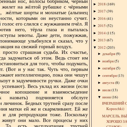
трённый нос, волосы бобриком, чёрный
2018
(
169
)
►
й жилет на жёлтой рубашке с чёрными
2017
(
39
)
►
и,
жёлтые шорты и мохнатые (альпиец
ности, которыми он неустанно сучит.
2016
(
41
)
►
голос его слился с жужжанием пчёл. Я
2015
(
52
)
►
ротив него, тёрла глаза и пыталась
2014
(
115
)
►
иступы зевоты. Даже дети, пожужжав,
2013
(
67
)
понимающе улыбнулся и сказал, что у
►
реакция на свежий горный воздух.
2012
(
203
)
▼
 просто страшная судьба. Их счастье,
декабря
(
9
)
►
гда задуматься об этом. Ведь стоит им
ноября
(
5
)
►
остановиться для того, чтобы подумать,
октября
(
5
)
►
ят. (Вот и у нас так. Чуть что, первым
ожают интеллигенцию, пока они чешут
сентября
(
13
)
►
рызут в задумчивости ручки. Даже очки
августа
(
8
)
►
е успевают). Весь уклад их жизни (если
июля
(
13
)
►
чное копошение и взаимосъедение
июня
(
16
)
 назвать) подчиняется обслуге
▼
и личинок. Бедных трутней сразу после
ВЧЕРАШНИЙ С
ния матки ей же и скармливают. Ей же
Kopeechki)
 и для репродукции тоже. Поскольку
МАРСЕЛЬ, ВЬЁ
, живут они мало. Все процесы у них
ХОРОШО З
е. То есть эксплуатация трутней
СТАРОЕ)