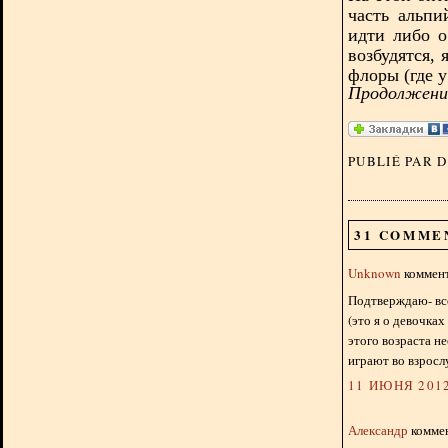
часть альпи
идти либо о
возбудятся, 
флоры (где у
Продолжение
PUBLIÉ PAR 
31 COMME
Unknown
коммент
Подтверждаю- вс
(это я о девочках
этого возраста н
играют во взросл
11 ИЮНЯ 2012
Александр
коммен