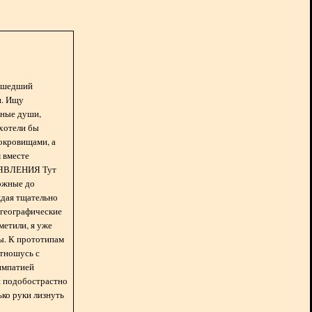
асшедший
н. Ищу
нные души,
хотели бы
окровищами, а
 вместе
БЪЯВЛЕНИЯ Тут
ожные до
ждая тщательно
 географические
метили, я уже
ды. К прототипам
отношусь с
импатией
 и подобострастно
лько руки лизнуть