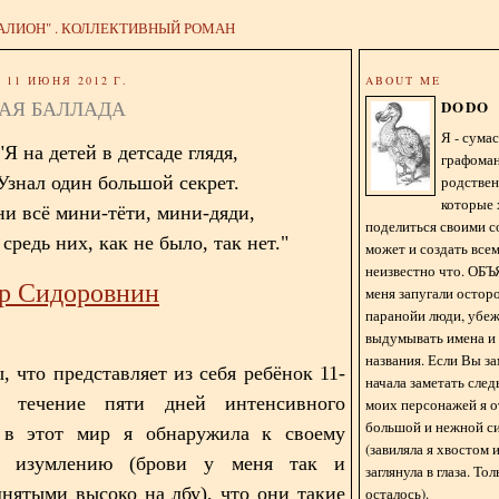
АЛИОН" . КОЛЛЕКТИВНЫЙ РОМАН
11 ИЮНЯ 2012 Г.
ABOUT ME
АЯ БАЛЛАДА
DODO
Я - сум
"Я на детей в детсаде глядя,
графома
родстве
Узнал один большой секрет.
которые 
и всё мини-тёти, мини-дяди,
поделиться своими с
средь них, как не было, так нет."
может и создать всем
неизвестно что. О
р Сидоровнин
меня запугали остор
паранойи люди, убе
выдумывать имена и
названия. Если Вы за
, что представляет из себя ребёнок 11-
начала заметать сле
 течение пяти дней интенсивного
моих персонажей я 
большой и нежной с
 в этот мир я обнаружила к своему
(завиляла я хвостом
у изумлению (брови у меня так и
заглянула в глаза. То
днятыми высоко на лбу), что они такие
осталось).