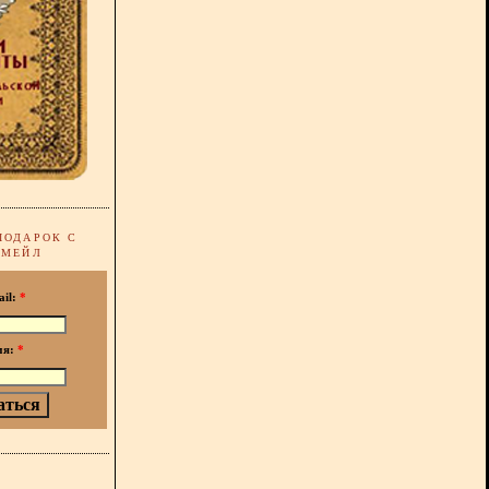
ПОДАРОК С
-МЕЙЛ
ail:
*
мя:
*
!