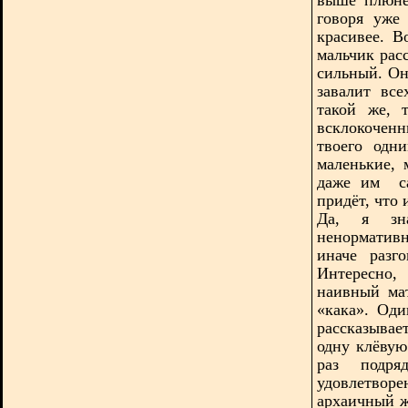
говоря уже
красивее. 
мальчик рас
сильный. Он
завалит вс
такой же, 
всклокоченн
твоего одн
маленькие, 
даже им
с
придёт, что 
Да, я зна
ненормативн
иначе разг
Интересно,
наивный ма
«кака». Од
рассказывае
одну клёвую
раз подр
удовлетвор
архаичный ж