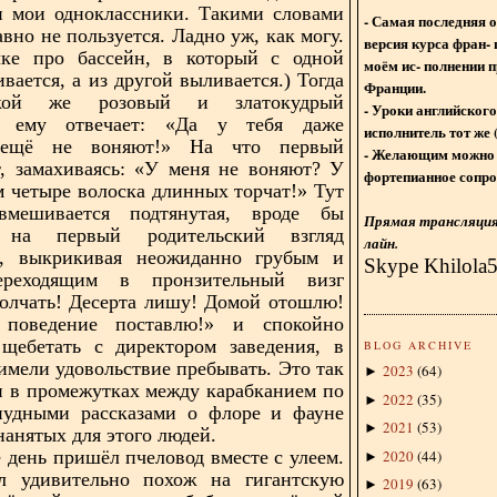
и мои одноклассники. Такими словами
- Самая последняя 
вно не пользуется. Ладно уж, как могу.
версия курса фран- 
чке про бассейн, в который с одной
моём ис- полнении п
вается, а из другой выливается.) Тогда
Франции.
кой же розовый и златокудрый
- Уроки английского
о ему отвечает: «Да у тебя даже
исполнитель тот же 
ещё не воняют!» На что первый
- Желающим можно 
, замахиваясь: «У меня не воняют? У
фортепианное сопро
м четыре волоска длинных торчат!» Тут
мешивается подтянутая, вроде бы
Прямая трансляция 
я на первый родительский взгляд
лайн.
а, выкрикивая неожиданно грубым и
Skype Khilola
ереходящим в пронзительный визг
олчать! Десерта лишу! Домой отошлю!
поведение поставлю!» и спокойно
 щебетать с директором заведения, в
BLOG ARCHIVE
имели удовольствие пребывать. Это так
2023
(
64
)
►
 в промежутках между карабканием по
2022
(
35
)
►
анудными рассказами о флоре и фауне
2021
(
53
)
►
нанятых для этого людей.
2020
(
44
)
 день пришёл пчеловод вместе с улеем.
►
 удивительно похож на гигантскую
2019
(
63
)
►