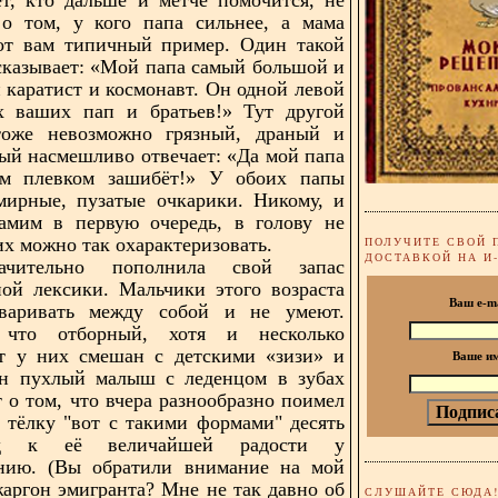
 о том, у кого папа сильнее, а мама
Вот вам типичный пример. Один такой
сказывает: «Мой папа самый большой и
 каратист и космонавт. Он одной левой
ех ваших пап и братьев!» Тут другой
тоже невозможно грязный, драный и
ый насмешливо отвечает: «Да мой папа
им плевком зашибёт!» У обоих папы
мирные, пузатые очкарики. Никому, и
амим в первую очередь, в голову не
их можно так охарактеризовать.
ПОЛУЧИТЕ СВОЙ 
ДОСТАВКОЙ НА И
чительно пополнила свой запас
ой лексики. Мальчики этого возраста
Ваш e-m
оваривать между собой и не умеют.
 что отборный, хотя и несколько
т у них смешан с детскими «зизи» и
Ваше и
ин пухлый малыш с леденцом в зубах
т о том, что вчера разнообразно поимел
 тёлку "вот с такими формами" десять
яд к её величайшей радости у
ению. (Вы обратили внимание на мой
аргон эмигранта? Мне не так давно об
СЛУШАЙТЕ СЮДА