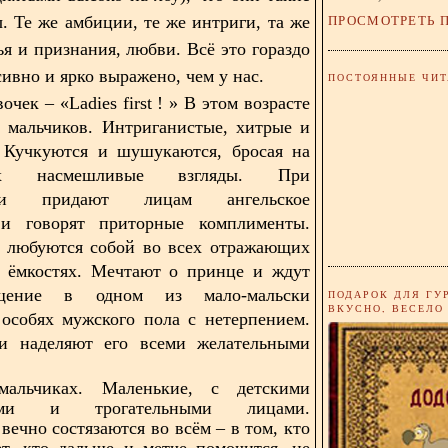
ПРОСМОТРЕТЬ 
ы. Те же амбиции, те же интриги, та же
ья и признания, любви. Всё это гораздо
ивно и ярко выражено, чем у нас.
ПОСТОЯННЫЕ ЧИТ
вочек – «
Ladies
first
!
» В этом возрасте
 мальчиков. Интриганистые, хитрые и
. Кучкуются и шушукаются, бросая на
их насмешливые взгляды. При
нии придают лицам ангельское
и говорят приторные комплименты.
е любуются собой во всех отражающих
и ёмкостях. Мечтают о принце и ждут
щение в одном из мало-мальски
ПОДАРОК ДЛЯ ГУ
ВКУСНО, ВЕСЕЛО
особях мужского пола с нетерпением.
и наделяют его всеми желательными
альчиках. Маленькие, с детскими
кими и трогательными лицами.
вечно состязаются во всём – в том, кто
т, кто дальше и метче помочится, не