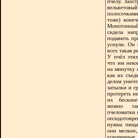
пчелу. Заос
вельветовы
полосочкам
тоже) конеч
Монотонный 
сидела нап
подавить пр
уснули. Он 
всех такая 
У пчёл этих
что им неко
на минутку 
как их съед
делом уничт
затылки и г
протереть н
их бесконе
можно так
пчеломатки 
оплодотовре
нужна пища
они мелкие
ускоренны