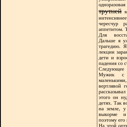
одноразов
трутней
м
интенсивнее
чересчур р
аппетитом. 
Для восста
Дальше я у
трагедию. 
лекции зара
дети и взро
падения со с
Следующее 
Мужик с 
маленькими
вертлявой 
рассказыва
этого он ну
детях. Так 
на земле, 
выкорме и
поэтому его
На этой опт