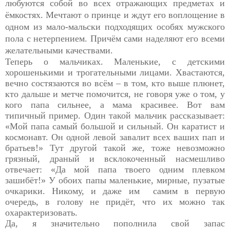
любуются собой во всех отражающих предметах и
ёмкостях. Мечтают о принце и ждут его воплощение в
одном из мало-мальски подходящих особях мужского
пола с нетерпением. Причём сами наделяют его всеми
желательными качествами.
Теперь о мальчиках. Маленькие, с детскими
хорошенькими и трогательными лицами. Хвастаются,
вечно состязаются во всём – в том, кто выше плюнет,
кто дальше и метче помочится, не говоря уже о том, у
кого папа сильнее, а мама красивее. Вот вам
типичный пример. Один такой мальчик рассказывает:
«Мой папа самый большой и сильный. Он каратист и
космонавт. Он одной левой завалит всех ваших пап и
братьев!» Тут другой такой же, тоже невозможно
грязный, драный и всклокоченный насмешливо
отвечает: «Да мой папа твоего одним плевком
зашибёт!» У обоих папы маленькие, мирные, пузатые
очкарики. Никому, и даже им
самим в первую
очередь, в голову не придёт, что их можно так
охарактеризовать.
Да, я значительно пополнила свой запас