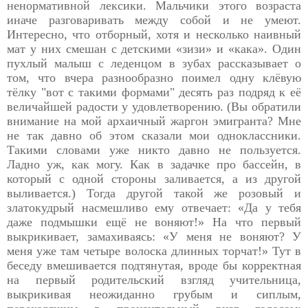
ненормативной лексики. Мальчики этого возраста
иначе разговаривать между собой и не умеют.
Интересно, что отборный, хотя и несколько наивный
мат у них смешан с детскими «зизи» и «кака». Один
пухлый малыш с леденцом в зубах рассказывает о
том, что вчера разнообразно поимел одну клёвую
тёлку "вот с такими формами" десять раз подряд к её
величайшей радости у удовлетворению. (Вы обратили
внимание на мой архаичный жаргон эмигранта? Мне
не так давно об этом сказали мои одноклассники.
Такими словами уже никто давно не пользуется.
Ладно уж, как могу. Как в задачке про бассейн, в
который с одной стороны заливается, а из другой
выливается.) Тогда другой такой же розовый и
златокудрый насмешливо ему отвечает: «Да у тебя
даже подмышки ещё не воняют!» На что первый
выкрикивает, замахиваясь: «У меня не воняют? У
меня уже там четыре волоска длинных торчат!» Тут в
беседу вмешивается подтянутая, вроде бы корректная
на первый родительский взгляд учительница,
выкрикивая неожиданно грубым и сиплым,