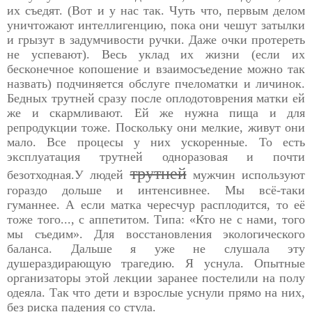
их съедят. (Вот и у нас так. Чуть что, первым делом
уничтожают интеллигенцию, пока они чешут затылки
и грызут в задумчивости ручки. Даже очки протереть
не успевают). Весь уклад их жизни (если их
бесконечное копошение и взаимосъедение можно так
назвать) подчиняется обслуге пчеломатки и личинок.
Бедных трутней сразу после оплодотоврения матки ей
же и скармливают. Ей же нужна пища и для
репродукции тоже. Поскольку они мелкие, живут они
мало. Все процесы у них ускоренные. То есть
эксплуатация трутней одноразовая и почти
трутней
безотходная.У людей
мужчин используют
гораздо дольше и интенсивнее. Мы всё-таки
гуманнее. А если матка чересчур расплодится, то её
тоже того..., с аппетитом. Типа: «Кто не с нами, того
мы съедим». Для восстановления экологического
баланса. Дальше я уже не слушала эту
душераздирающую трагедию. Я уснула. Опытные
организаторы этой лекции заранее постелили на полу
одеяла. Так что дети и взрослые уснули прямо на них,
без риска падения со стула.