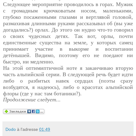
Следующее мероприятие проводилось в горах. Мужик
с громадным крючковатым носом, маленькими,
глубоко посаженными глазами и вертлявой головой,
размахивая длинными руками рассказывал об (вы уже
догадались?) орлах. До этого он нудно что-то говорил
о своих чудесных детях. Так вот, орлы, почти
единственные существа на земле, у которых самец
принимает участие в выкорме и воспитании
детёнышей. Видимо, поэтому его не поедают ни
быстро, ни медленно.
На этой оптимиптичной ноте я заканчиваю вторую
часть альпийской серии. В следующей речь будет идти
либо о разбитых навек сердцах (поэты сразу
возбудятся, я надеюсь), либо о красотах альпийской
флоры (где у нас там ботаники?).
Продолжение следует...
Dodo
à l'adresse
01:49