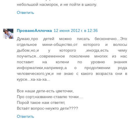
небольшой насморок, и не пойти в школу.
Ответить
ПровансАллочка
12 июня 2012 г. в 12:36
Думаю,про детей можно писать бесконечно...Это
отдельное мини-общество,от которого и волосы
дыбом,но,и у которого ,иногда,есть чему
поучиться...современное поколение многих из нас
поставит на колени по уровню знания
информатики,например,а о продолжении рода
человеческого,уж,и не знаю с какого возраста они в
курсе...ха-ха-ха...
Все наши дети-есть цветочки,
Про сорт,название-ставлю точки....
Порой такое нам ответят,
Встаёт вопрос-неужто дети????
Ответить