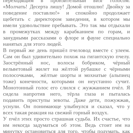
переходящим в пронзительный визг голосом:
«Молчать! Десерта лишу! Домой отошлю! Двойку за
поведение поставлю!» и спокойно продолжает
щебетать с директором заведения, в котором мы
имели удовольствие пребывать. Это так мы отдыхали
в промежутках между карабканием по горам, и
занудными рассказами о флоре и фауне специально
нанятых для этого людей.
В первый же день пришёл пчеловод вместе с улеем.
Сам он был удивительно похож на гигантскую пчелу.
Заострённый нос, волосы бобриком, чёрный
вельветовый жилет на жёлтой рубашке с чёрными
полосочками,
жёлтые шорты и мохнатые (альпиец
тоже) конечности, которыми он неустанно сучит.
Монотонный голос его слился с жужжанием пчёл. Я
сидела напротив него, тёрла глаза и пыталась
подавить приступы зевоты. Даже дети, пожужжав,
уснули. Он понимающе улыбнулся и сказал, что у
всех такая реакция на свежий горный воздух.
У пчёл этих просто страшная судьба. Их счастье, что
им некогда задуматься об этом. Ведь стоит им на
минутку остановиться для того, чтобы подумать, как