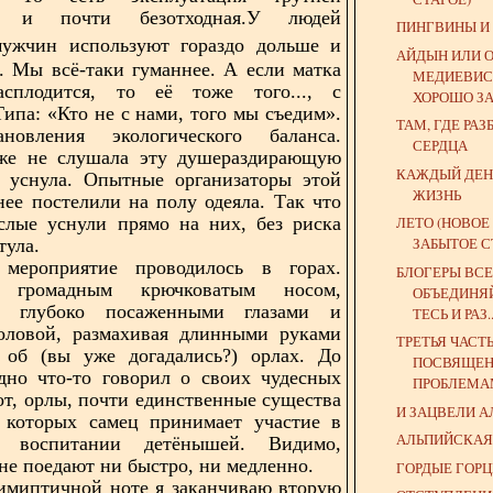
ая и почти безотходная.У людей
ПИНГВИНЫ И
ужчин используют гораздо дольше и
АЙДЫН ИЛИ 
. Мы всё-таки гуманнее. А если матка
МЕДИЕВИСТ
асплодится, то её тоже того..., с
ХОРОШО ЗА
Типа: «Кто не с нами, того мы съедим».
ТАМ, ГДЕ РА
новления экологического баланса.
СЕРДЦА
же не слушала эту душераздирающую
КАЖДЫЙ ДЕН
Я уснула. Опытные организаторы этой
ЖИЗНЬ
нее постелили на полу одеяла. Так что
слые уснули прямо на них, без риска
ЛЕТО (НОВОЕ
ЗАБЫТОЕ С
тула.
мероприятие проводилось в горах.
БЛОГЕРЫ ВСЕ
громадным крючковатым носом,
ОБЪЕДИНЯ
, глубоко посаженными глазами и
ТЕСЬ И РАЗ..
головой, размахивая длинными руками
ТРЕТЬЯ ЧАСТ
л об (вы уже догадались?) орлах. До
ПОСВЯЩЕ
дно что-то говорил о своих чудесных
ПРОБЛЕМАМ
вот, орлы, почти единственные существа
И ЗАЦВЕЛИ А
у которых самец принимает участие в
АЛЬПИЙСКАЯ
 воспитании детёнышей. Видимо,
 не поедают ни быстро, ни медленно.
ГОРДЫЕ ГОР
имиптичной ноте я заканчиваю вторую