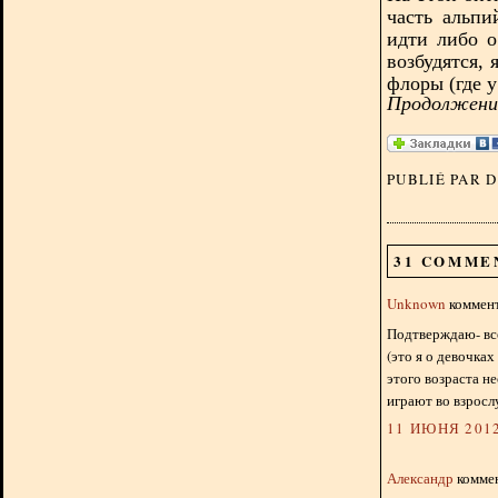
часть альпи
идти либо о
возбудятся, 
флоры (где у
Продолжение
PUBLIÉ PAR 
31 COMME
Unknown
коммент
Подтверждаю- вс
(это я о девочках
этого возраста н
играют во взросл
11 ИЮНЯ 2012
Александр
коммен