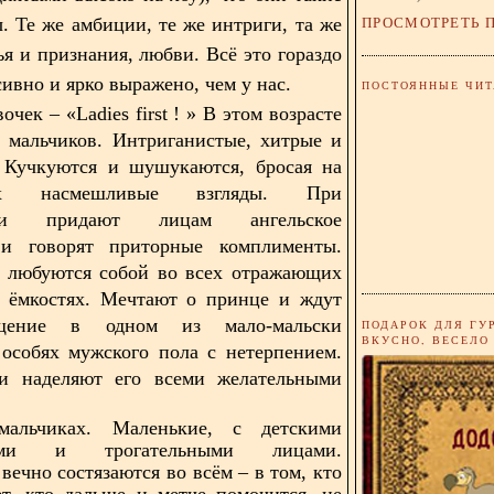
ПРОСМОТРЕТЬ 
ы. Те же амбиции, те же интриги, та же
ья и признания, любви. Всё это гораздо
ивно и ярко выражено, чем у нас.
ПОСТОЯННЫЕ ЧИТ
вочек – «
Ladies
first
!
» В этом возрасте
 мальчиков. Интриганистые, хитрые и
. Кучкуются и шушукаются, бросая на
их насмешливые взгляды. При
нии придают лицам ангельское
и говорят приторные комплименты.
е любуются собой во всех отражающих
и ёмкостях. Мечтают о принце и ждут
щение в одном из мало-мальски
ПОДАРОК ДЛЯ ГУ
ВКУСНО, ВЕСЕЛО
особях мужского пола с нетерпением.
и наделяют его всеми желательными
альчиках. Маленькие, с детскими
кими и трогательными лицами.
вечно состязаются во всём – в том, кто
т, кто дальше и метче помочится, не