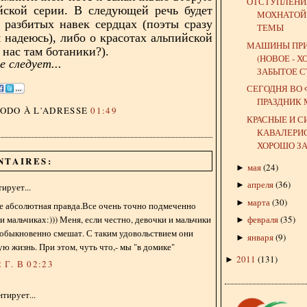
ОТСТУПЛЕНИ
йской серии. В следующей речь будет
МОХНАТОЙ
 разбитых навек сердцах (поэты сразу
ТЕМЫ
я надеюсь), либо о красотах альпийской
МАШИНЫ ПР
 нас там ботаники?).
(НОВОЕ - 
 следует...
ЗАБЫТОЕ С
СЕГОДНЯ ВО
ПРАЗДНИК
DODO
À L'ADRESSE
01:49
КРАСНЫЕ И С
КАВАЛЕРИС
ХОРОШО ЗА
NTAIRES:
мая
(
24
)
►
апреля
(
36
)
►
ирует...
марта
(
30
)
►
е абсолютная правда.Все очень точно подмеченно
 и мальчиках:))) Меня, если честно, девочки и мальчики
февраля
(
35
)
►
еобыкновенно смешат. С таким удовольствием они
января
(
9
)
►
ую жизнь. При этом, чуть что,- мы "в домике"
2011
(
131
)
►
 Г. В 02:23
тирует...