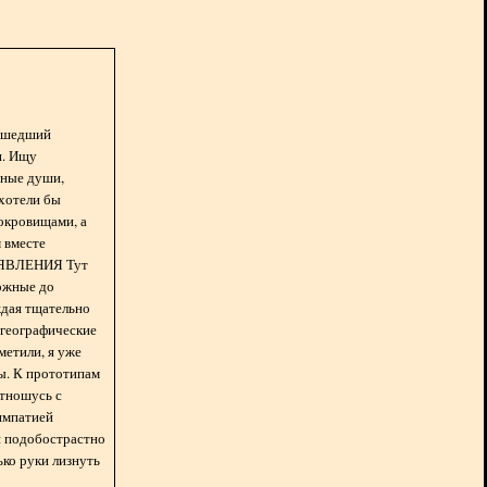
асшедший
н. Ищу
нные души,
хотели бы
окровищами, а
 вместе
БЪЯВЛЕНИЯ Тут
ожные до
ждая тщательно
 географические
метили, я уже
ды. К прототипам
отношусь с
импатией
 и подобострастно
лько руки лизнуть