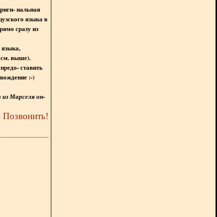
ориги- нальная
цузского языка в
рямо сразу из
 языка,
(см. выше).
предо- ставить
вождение :-)
из Марселя он-
5
Позвонить
!