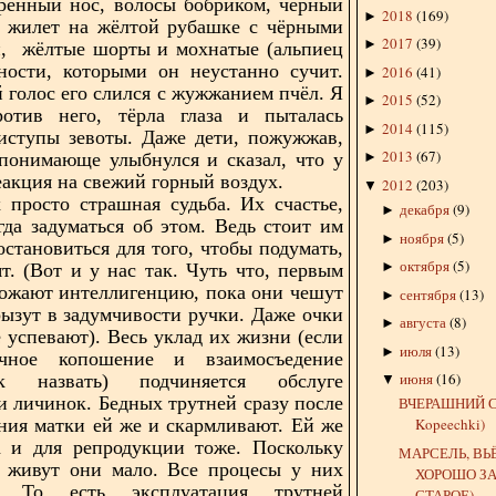
трённый нос, волосы бобриком, чёрный
2018
(
169
)
►
й жилет на жёлтой рубашке с чёрными
2017
(
39
)
►
и,
жёлтые шорты и мохнатые (альпиец
ности, которыми он неустанно сучит.
2016
(
41
)
►
голос его слился с жужжанием пчёл. Я
2015
(
52
)
►
ротив него, тёрла глаза и пыталась
2014
(
115
)
►
иступы зевоты. Даже дети, пожужжав,
2013
(
67
)
понимающе улыбнулся и сказал, что у
►
реакция на свежий горный воздух.
2012
(
203
)
▼
 просто страшная судьба. Их счастье,
декабря
(
9
)
►
гда задуматься об этом. Ведь стоит им
ноября
(
5
)
►
остановиться для того, чтобы подумать,
октября
(
5
)
►
ят. (Вот и у нас так. Чуть что, первым
ожают интеллигенцию, пока они чешут
сентября
(
13
)
►
рызут в задумчивости ручки. Даже очки
августа
(
8
)
►
е успевают). Весь уклад их жизни (если
июля
(
13
)
►
чное копошение и взаимосъедение
июня
(
16
)
 назвать) подчиняется обслуге
▼
и личинок. Бедных трутней сразу после
ВЧЕРАШНИЙ С
ния матки ей же и скармливают. Ей же
Kopeechki)
 и для репродукции тоже. Поскольку
МАРСЕЛЬ, ВЬЁ
, живут они мало. Все процесы у них
ХОРОШО З
е. То есть эксплуатация трутней
СТАРОЕ)