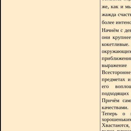
же, как и м
жажда счаст
более интенс
Начнём с де
они крупнее
кокетливые
окружающ
приближе
выражение 
Всесторонн
предметах 
его вопло
подходящих 
Причём сам
качествами.
Теперь о м
хорошень
Хвастаются, 
выше плюне