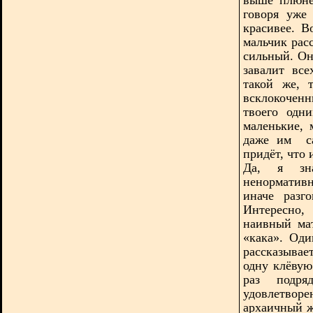
говоря уже
красивее. 
мальчик рас
сильный. Он
завалит вс
такой же, 
всклокоченн
твоего одн
маленькие, 
даже им
с
придёт, что 
Да, я зна
ненормативн
иначе разг
Интересно,
наивный ма
«кака». Од
рассказывае
одну клёвую
раз подр
удовлетвор
архаичный ж