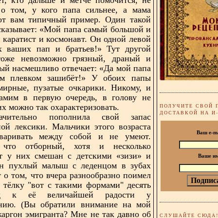
 о том, у кого папа сильнее, а мама
Вот вам типичный пример. Один такой
сказывает: «Мой папа самый большой и
 каратист и космонавт. Он одной левой
ех ваших пап и братьев!» Тут другой
тоже невозможно грязный, драный и
ый насмешливо отвечает: «Да мой папа
им плевком зашибёт!» У обоих папы
мирные, пузатые очкарики. Никому, и
амим в первую очередь, в голову не
их можно так охарактеризовать.
ПОЛУЧИТЕ СВОЙ 
ДОСТАВКОЙ НА И
чительно пополнила свой запас
ой лексики. Мальчики этого возраста
Ваш e-m
оваривать между собой и не умеют.
 что отборный, хотя и несколько
т у них смешан с детскими «зизи» и
Ваше и
ин пухлый малыш с леденцом в зубах
т о том, что вчера разнообразно поимел
 тёлку "вот с такими формами" десять
яд к её величайшей радости у
ению. (Вы обратили внимание на мой
аргон эмигранта? Мне не так давно об
СЛУШАЙТЕ СЮДА