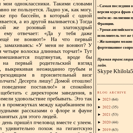
и мои одноклассники. Такими словами
- Самая последняя 
вно не пользуется. Ладно уж, как могу.
версия курса фран- 
чке про бассейн, в который с одной
моём ис- полнении п
вается, а из другой выливается.) Тогда
Франции.
кой же розовый и златокудрый
- Уроки английского
о ему отвечает: «Да у тебя даже
исполнитель тот же 
ещё не воняют!» На что первый
- Желающим можно 
, замахиваясь: «У меня не воняют? У
фортепианное сопро
м четыре волоска длинных торчат!» Тут
мешивается подтянутая, вроде бы
Прямая трансляция 
я на первый родительский взгляд
лайн.
а, выкрикивая неожиданно грубым и
Skype Khilola
ереходящим в пронзительный визг
олчать! Десерта лишу! Домой отошлю!
поведение поставлю!» и спокойно
 щебетать с директором заведения, в
BLOG ARCHIVE
имели удовольствие пребывать. Это так
2023
(
64
)
►
 в промежутках между карабканием по
2022
(
35
)
►
анудными рассказами о флоре и фауне
2021
(
53
)
►
нанятых для этого людей.
2020
(
44
)
 день пришёл пчеловод вместе с улеем.
►
 удивительно похож на гигантскую
2019
(
63
)
►