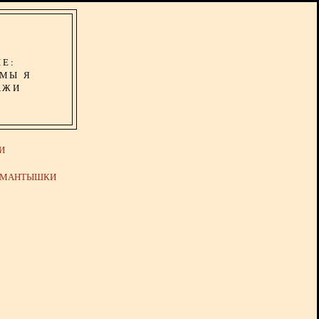
ИЕ:
ОМЫ Я
АЖИ
И
Й МАНТЫШКИ