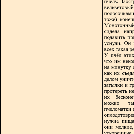
пчелу. Заос
вельветовы
полосочкам
тоже) конеч
Монотонный 
сидела нап
подавить пр
уснули. Он 
всех такая 
У пчёл этих
что им неко
на минутку 
как их съед
делом уничт
затылки и г
протереть н
их бесконе
можно так
пчеломатки 
оплодотовре
нужна пища
они мелкие
ускоренны