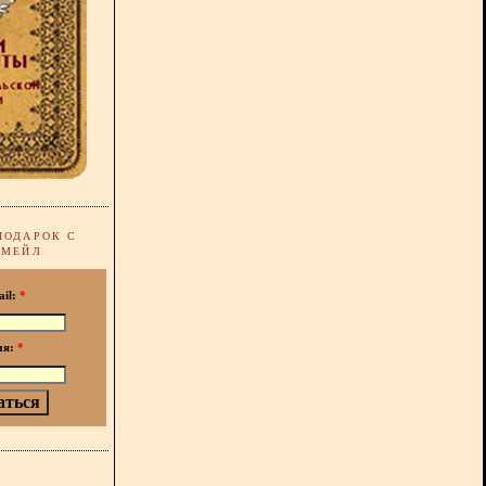
ПОДАРОК С
-МЕЙЛ
ail:
*
мя:
*
!