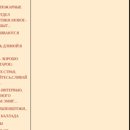
 ПОЖАРНЫЕ
ОТДЕЛ
ИКИ (НОВОЕ -
БЫТ...
ЗБИВАЮТСЯ
Ь ДЛИНОЙ В
 - ХОРОШО
ТАРОЕ)
Х СТРАН,
ЙТЕСЬ,СЛИВАЙ
.
Ь ИНТЕРВЬЮ,
ННОГО
 ЭМИГ...
ЛЬПЕНШТОКИ...
 БАЛЛАДА
ЦЫ