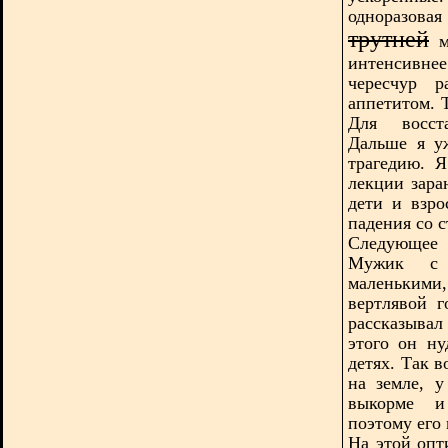
одноразов
трутней
м
интенсивнее
чересчур р
аппетитом. 
Для восста
Дальше я у
трагедию. 
лекции зара
дети и взро
падения со с
Следующее 
Мужик с 
маленькими
вертлявой 
рассказыва
этого он ну
детях. Так 
на земле, 
выкорме и
поэтому его
На этой опт