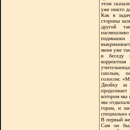
этом сказал
уже никто да
Как в зада
стороны зали
другой та
насмешлив
подмышки 
выкрикивает
меня уже та
в беседу в
корректна
учительниц
сиплым, п
голосом: «М
Двойку за 
продолжает
котором мы 
мы отдыхали
горам, и з
специально 
В первый же
Сам он был