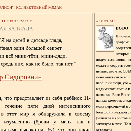
АЛИОН" . КОЛЛЕКТИВНЫЙ РОМАН
11 ИЮНЯ 2012 Г.
ABOUT ME
АЯ БАЛЛАДА
DODO
Я - сум
"Я на детей в детсаде глядя,
графома
родстве
Узнал один большой секрет.
которые 
и всё мини-тёти, мини-дяди,
поделиться своими с
средь них, как не было, так нет."
может и создать всем
неизвестно что. О
р Сидоровнин
меня запугали остор
паранойи люди, убе
выдумывать имена и
названия. Если Вы за
, что представляет из себя ребёнок 11-
начала заметать сле
 течение пяти дней интенсивного
моих персонажей я 
большой и нежной с
 в этот мир я обнаружила к своему
(завиляла я хвостом
у изумлению (брови у меня так и
заглянула в глаза. То
днятыми высоко на лбу), что они такие
осталось).