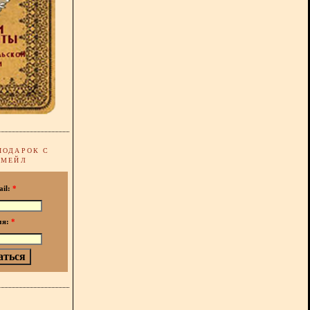
ПОДАРОК С
-МЕЙЛ
ail:
*
мя:
*
!