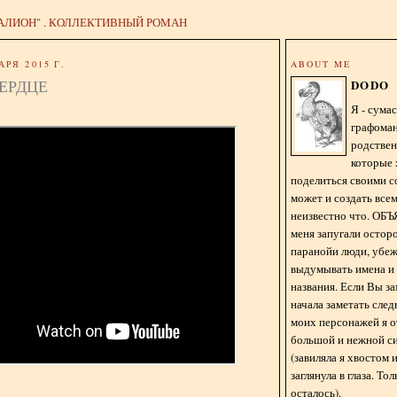
АЛИОН" . КОЛЛЕКТИВНЫЙ РОМАН
АРЯ 2015 Г.
ABOUT ME
ЕРДЦЕ
DODO
Я - сум
графома
родстве
которые 
поделиться своими с
может и создать всем
неизвестно что. О
меня запугали остор
паранойи люди, убе
выдумывать имена и
названия. Если Вы за
начала заметать сле
моих персонажей я 
большой и нежной с
(завиляла я хвостом
заглянула в глаза. То
осталось).