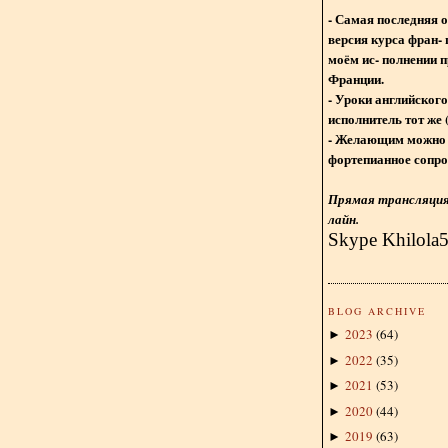
- Самая последняя 
версия курса фран- 
моём ис- полнении п
Франции.
- Уроки английского
исполнитель тот же 
- Желающим можно 
фортепианное сопро
Прямая трансляция 
лайн.
Skype Khilola
BLOG ARCHIVE
2023
(
64
)
►
2022
(
35
)
►
2021
(
53
)
►
2020
(
44
)
►
2019
(
63
)
►