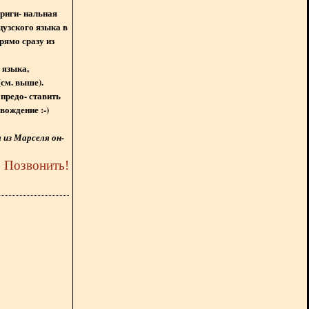
ориги- нальная
цузского языка в
рямо сразу из
 языка,
(см. выше).
предо- ставить
вождение :-)
из Марселя он-
5
Позвонить
!