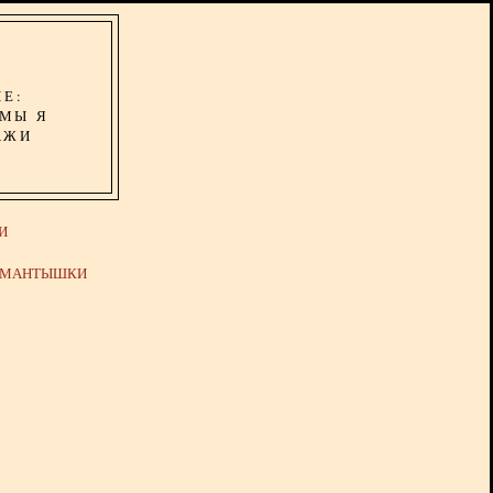
ИЕ:
ОМЫ Я
АЖИ
И
Й МАНТЫШКИ