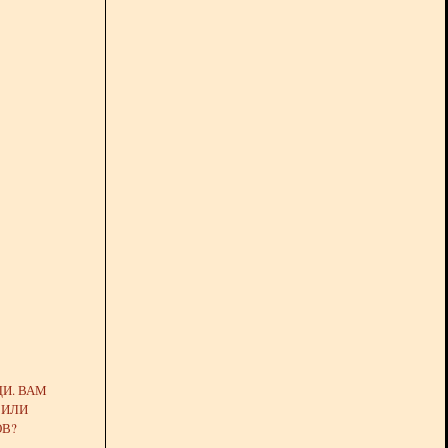
ДИ. ВАМ
 ИЛИ
В?