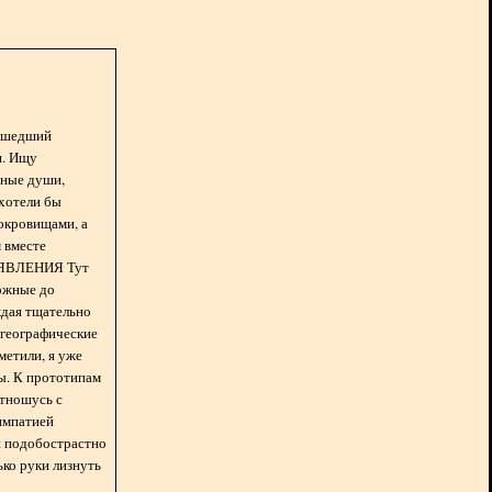
асшедший
н. Ищу
нные души,
хотели бы
окровищами, а
 вместе
БЪЯВЛЕНИЯ Тут
ожные до
ждая тщательно
 географические
метили, я уже
ды. К прототипам
отношусь с
импатией
 и подобострастно
лько руки лизнуть