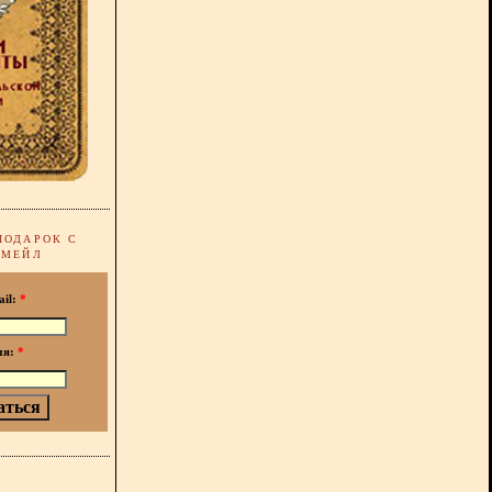
ПОДАРОК С
-МЕЙЛ
ail:
*
мя:
*
!