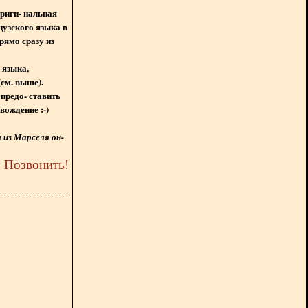
ориги- нальная
цузского языка в
рямо сразу из
 языка,
(см. выше).
предо- ставить
вождение :-)
из Марселя он-
5
Позвонить
!