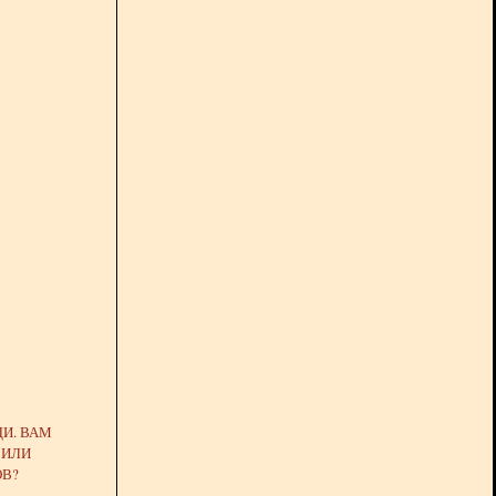
ДИ. ВАМ
 ИЛИ
В?