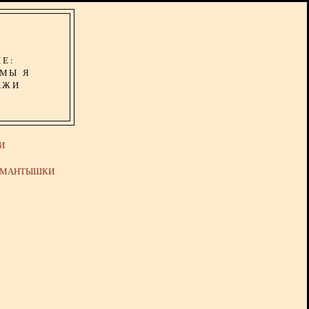
ИЕ:
ОМЫ Я
АЖИ
И
Й МАНТЫШКИ