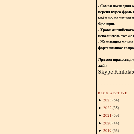
- Самая последняя 
версия курса фран- 
моём ис- полнении п
Франции.
- Уроки английского
исполнитель тот же 
- Желающим можно 
фортепианное сопро
Прямая трансляция 
лайн.
Skype Khilola
BLOG ARCHIVE
2023
(
64
)
►
2022
(
35
)
►
2021
(
53
)
►
2020
(
44
)
►
2019
(
63
)
►