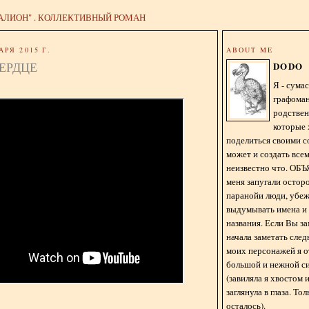
АЛИОН" . КОЛЛЕКТИВНЫЙ РОМАН
АРЯ 2015 Г.
ABOUT ME
ЕРДЦЕ
DODO
Я - сум
графома
родстве
которые 
поделиться своими с
может и создать всем
неизвестно что. О
меня запугали остор
паранойи люди, убе
выдумывать имена и
названия. Если Вы за
начала заметать сле
моих персонажей я 
большой и нежной с
(завиляла я хвостом
заглянула в глаза. То
осталось).