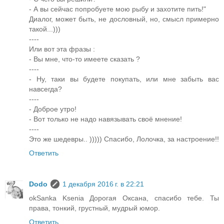
- А вы сейчас попробуете мою рыбу и захотите пить!"
Диалог, может быть, не дословный, но, смысл примерно
такой...)))
----
Или вот эта фразы :
- Вы мне, что-то имеете сказать ?
----
- Ну, таки вы будете покупать, или мне забыть вас
навсегда?
----
- Доброе утро!
- Вот только не надо навязывать своё мнение!
----
Это же шедевры.. ))))) Спасибо, Лолочка, за настроение!!
Ответить
Dodo
1 декабря 2016 г. в 22:21
okSanka Ksenia Дорогая Оксана, спасибо тебе. Ты
права, тонкий, грустный, мудрый юмор.
Ответить