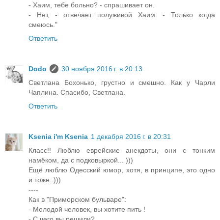
- Хаим, тебе больно? - спрашивает он.
- Нет, - отвечает полуживой Хаим. - Только когда
смеюсь."
Ответить
Dodo
30 ноября 2016 г. в 20:13
Светлана Бохонько, грустно и смешно. Как у Чарли
Чаплина. Спасибо, Светлана.
Ответить
Ksenia i'm Ksenia
1 декабря 2016 г. в 20:31
Класс!! Люблю еврейские анекдоты, они с тонким
намёком, да с подковыркой... )))
Ещё люблю Одесский юмор, хотя, в принципе, это одно
и тоже..)))
----
Как в "Приморском бульваре":
- Молодой человек, вы хотите пить !
- С чего вы решили?