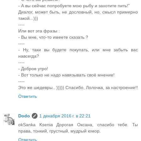
- А вы сейчас попробуете мою рыбу и захотите пить!"
Диалог, может быть, не дословный, но, смысл примерно
такой...)))
----
Или вот эта фразы :
- Вы мне, что-то имеете сказать ?
----
- Ну, таки вы будете покупать, или мне забыть вас
навсегда?
----
- Доброе утро!
- Вот только не надо навязывать своё мнение!
----
Это же шедевры.. ))))) Спасибо, Лолочка, за настроение!!
Ответить
Dodo
1 декабря 2016 г. в 22:21
okSanka Ksenia Дорогая Оксана, спасибо тебе. Ты
права, тонкий, грустный, мудрый юмор.
Ответить