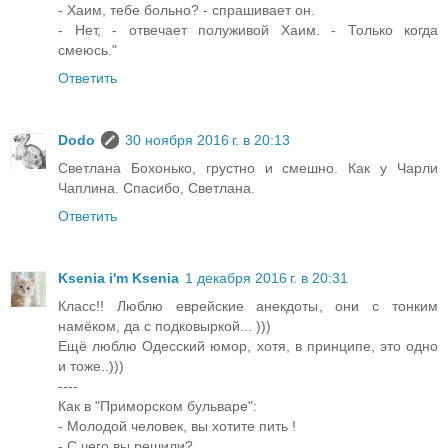
- Хаим, тебе больно? - спрашивает он.
- Нет, - отвечает полуживой Хаим. - Только когда
смеюсь."
Ответить
Dodo
30 ноября 2016 г. в 20:13
Светлана Бохонько, грустно и смешно. Как у Чарли
Чаплина. Спасибо, Светлана.
Ответить
Ksenia i'm Ksenia
1 декабря 2016 г. в 20:31
Класс!! Люблю еврейские анекдоты, они с тонким
намёком, да с подковыркой... )))
Ещё люблю Одесский юмор, хотя, в принципе, это одно
и тоже..)))
----
Как в "Приморском бульваре":
- Молодой человек, вы хотите пить !
- С чего вы решили?