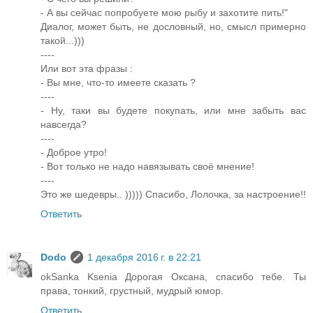
- А вы сейчас попробуете мою рыбу и захотите пить!"
Диалог, может быть, не дословный, но, смысл примерно
такой...)))
----
Или вот эта фразы :
- Вы мне, что-то имеете сказать ?
----
- Ну, таки вы будете покупать, или мне забыть вас
навсегда?
----
- Доброе утро!
- Вот только не надо навязывать своё мнение!
----
Это же шедевры.. ))))) Спасибо, Лолочка, за настроение!!
Ответить
Dodo
1 декабря 2016 г. в 22:21
okSanka Ksenia Дорогая Оксана, спасибо тебе. Ты
права, тонкий, грустный, мудрый юмор.
Ответить