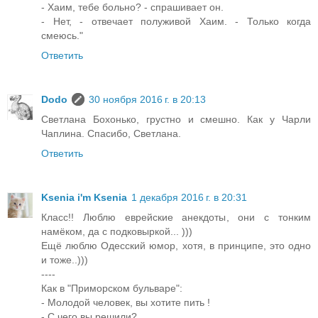
- Хаим, тебе больно? - спрашивает он.
- Нет, - отвечает полуживой Хаим. - Только когда
смеюсь."
Ответить
Dodo
30 ноября 2016 г. в 20:13
Светлана Бохонько, грустно и смешно. Как у Чарли
Чаплина. Спасибо, Светлана.
Ответить
Ksenia i'm Ksenia
1 декабря 2016 г. в 20:31
Класс!! Люблю еврейские анекдоты, они с тонким
намёком, да с подковыркой... )))
Ещё люблю Одесский юмор, хотя, в принципе, это одно
и тоже..)))
----
Как в "Приморском бульваре":
- Молодой человек, вы хотите пить !
- С чего вы решили?