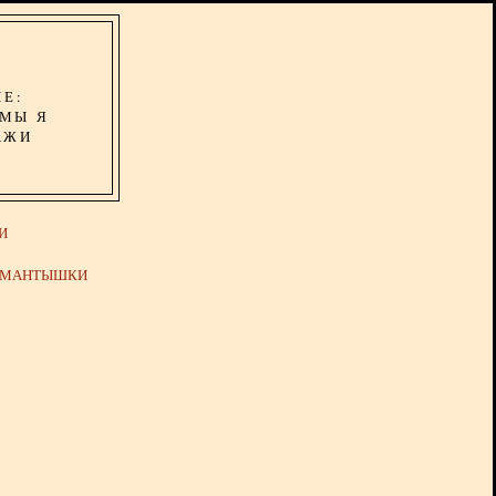
ИЕ:
ОМЫ Я
АЖИ
И
Й МАНТЫШКИ