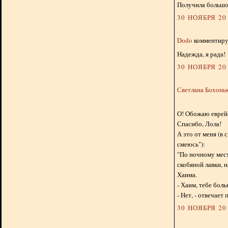
Получила большое
30 НОЯБРЯ 201
Dodo
комментируе
Надежда, я рада!
30 НОЯБРЯ 201
Светлана Бохонь
О! Обожаю еврей
Спасибо, Лола!
А это от меня (в 
смеюсь"):
"По ночному мес
скобяной лавки, 
Хаима.
- Хаим, тебе боль
- Нет, - отвечает
30 НОЯБРЯ 201