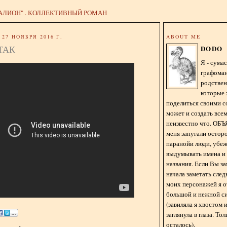
АЛИОН" . КОЛЛЕКТИВНЫЙ РОМАН
27 НОЯБРЯ 2016 Г.
ABOUT ME
ТАК
DODO
Я - сум
графома
родстве
которые 
поделиться своими с
может и создать всем
неизвестно что. О
меня запугали остор
паранойи люди, убе
выдумывать имена и
названия. Если Вы за
начала заметать сле
моих персонажей я 
большой и нежной с
(завиляла я хвостом
заглянула в глаза. То
осталось).