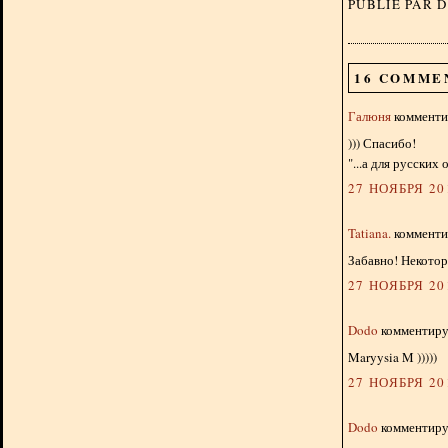
PUBLIÉ PAR 
16 COMME
Галюня
комментир
))) Спасибо!
"...а для русских 
27 НОЯБРЯ 201
Tatiana.
комментир
Забавно! Некото
27 НОЯБРЯ 201
Dodo
комментируе
Maryysia M )))))
27 НОЯБРЯ 201
Dodo
комментируе