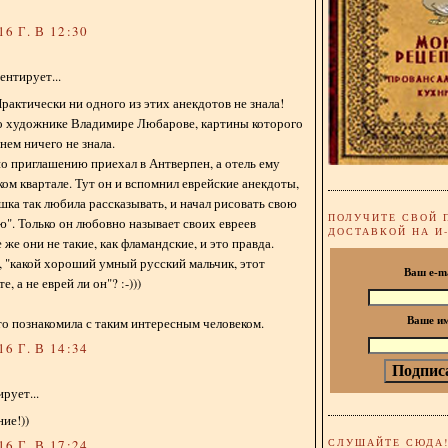
6 Г. В 12:30
нтирует...
Практически ни одного из этих анекдотов не знала!
о художнике Владимире Любарове, картины которого
 нем ничего не знала.
по приглашению приехал в Антверпен, а отель ему
ком квартале. Тут он и вспомнил еврейские анекдоты,
шка так любила рассказывать, и начал рисовать свою
ПОЛУЧИТЕ СВОЙ 
". Только он любовно называет своих евреев
ДОСТАВКОЙ НА И
 же они не такие, как фламандские, и это правда.
, "какой хороший умный русский мальчик, этот
Ваш e-m
, а не еврей ли он"? :-)))
то познакомила с таким интересным человеком.
Ваше и
6 Г. В 14:34
рует...
ие!))
СЛУШАЙТЕ СЮДА
6 Г. В 17:24