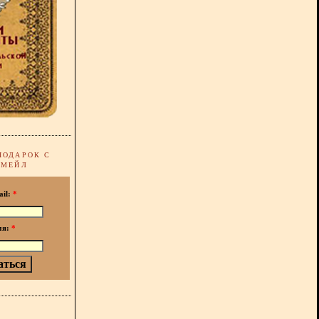
ПОДАРОК С
-МЕЙЛ
ail:
*
мя:
*
!