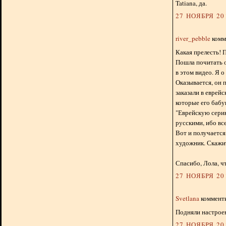
Tatiana, да.
27 НОЯБРЯ 201
river_pebble
комме
Какая прелесть! 
Пошла почитать 
в этом видео. Я о
Оказывается, он 
заказали в еврейс
которые его бабу
"Еврейскую серию
русскими, ибо все
Вот и получается
художник. Скажите
Спасибо, Лола, ч
27 НОЯБРЯ 201
Svetlana
комменти
Подняли настроен
27 НОЯБРЯ 201