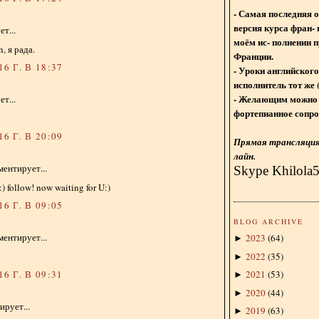
- Самая последняя 
версия курса фран- 
т...
моём ис- полнении п
, я рада.
Франции.
6 Г. В 18:37
- Уроки английского
исполнитель тот же 
- Желающим можно 
т...
фортепианное сопро
6 Г. В 20:09
Прямая трансляция 
лайн.
ентирует...
Skype Khilola
) follow! now waiting for U:)
6 Г. В 09:05
BLOG ARCHIVE
ентирует...
2023
(
64
)
►
2022
(
35
)
►
2021
(
53
)
6 Г. В 09:31
►
2020
(
44
)
►
рует...
2019
(
63
)
►