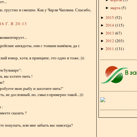
т...
марта
(
5
)
►
о, грустно и смешно. Как у Чарли Чаплина. Спасибо,
2015
(
52
)
►
6 Г. В 20:13
2014
(
115
)
►
2013
(
67
)
►
комментирует...
2012
(
203
)
►
рейские анекдоты, они с тонким намёком, да с
2011
(
131
)
►
ий юмор, хотя, в принципе, это одно и тоже..)))
м бульваре":
к, вы хотите пить !
ли?
пробуете мою рыбу и захотите пить!"
ь, не дословный, но, смысл примерно такой...)))
 :
имеете сказать ?
ете покупать, или мне забыть вас навсегда?