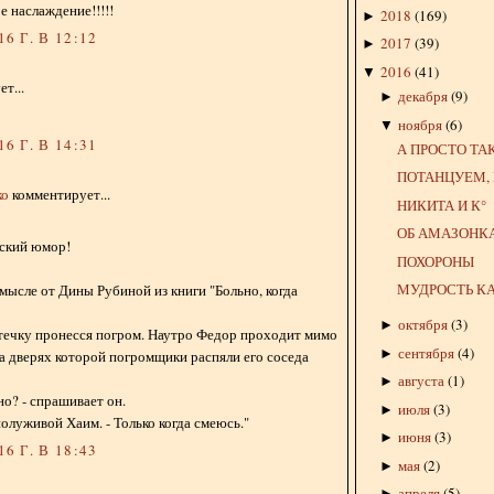
 наслаждение!!!!!
2018
(
169
)
►
6 Г. В 12:12
2017
(
39
)
►
2016
(
41
)
▼
т...
декабря
(
9
)
►
ноября
(
6
)
▼
6 Г. В 14:31
А ПРОСТО ТА
ПОТАНЦУЕМ,
ко
комментирует...
НИКИТА И К°
ОБ АМАЗОНКА
ский юмор!
ПОХОРОНЫ
МУДРОСТЬ 
смысле от Дины Рубиной из книги "Больно, когда
октября
(
3
)
►
течку пронесся погром. Наутро Федор проходит мимо
сентября
(
4
)
►
на дверях которой погромщики распяли его соседа
августа
(
1
)
►
но? - спрашивает он.
июля
(
3
)
►
 полуживой Хаим. - Только когда смеюсь."
июня
(
3
)
►
6 Г. В 18:43
мая
(
2
)
►
апреля
(
5
)
►