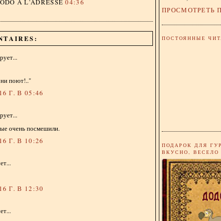
DODO
À L'ADRESSE
04:36
ПРОСМОТРЕТЬ 
NTAIRES:
ПОСТОЯННЫЕ ЧИТ
ует...
они поют!.."
6 Г. В 05:46
ует...
рые очень посмешили.
6 Г. В 10:26
ПОДАРОК ДЛЯ ГУ
ВКУСНО, ВЕСЕЛО
т...
6 Г. В 12:30
т...