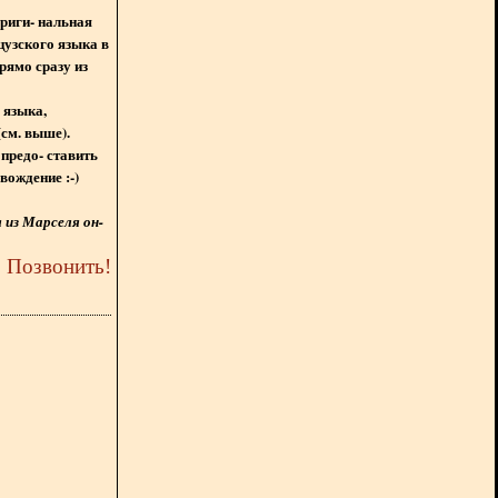
ориги- нальная
цузского языка в
рямо сразу из
 языка,
(см. выше).
предо- ставить
вождение :-)
из Марселя он-
5
Позвонить
!