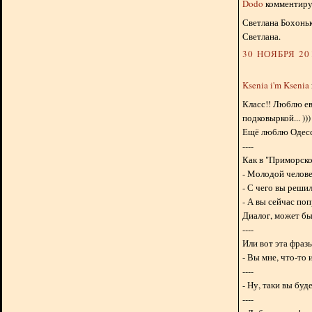
Dodo
комментируе
Светлана Бохоньк
Светлана.
30 НОЯБРЯ 201
Ksenia i'm Ksenia
Класс!! Люблю ев
подковыркой... )))
Ещё люблю Одесск
----
Как в "Приморско
- Молодой челове
- С чего вы реши
- А вы сейчас по
Диалог, может быт
----
Или вот эта фразы
- Вы мне, что-то 
----
- Ну, таки вы буд
----