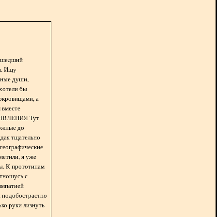
асшедший
н. Ищу
нные души,
хотели бы
окровищами, а
 вместе
БЪЯВЛЕНИЯ Тут
ожные до
ждая тщательно
 географические
метили, я уже
ды. К прототипам
отношусь с
импатией
 и подобострастно
лько руки лизнуть