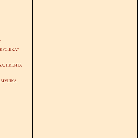
К
 КРОШКА?
Х. НИКИТА
КАМУШКА