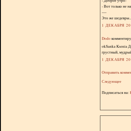
- Доброе утро!
- Вот только не н
----
Это же шедевры.. 
1 ДЕКАБРЯ 201
Dodo
комментируе
okSanka Ksenia Д
грустный, мудры
1 ДЕКАБРЯ 201
Отправить комме
Следующее
Подписаться на: