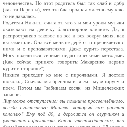
человечества. Но этот родитель был так слаб и добр
(как та Парвати), что эта благородная миссия ему как-
то не давалась.
Родители Никиты считают, что я и мои уроки музыки
оказывают на девочку благотворное влияние. Да, я
распространяю таковое на всё и вся вокруг меня, как
вы заметили. Она всё меньше дерётся и пререкается с
ними и с преподавателями. Даже курить перестала.
Могу поделиться своими педагогическими методами.
(Как сейчас принято говорить:"Макаренко нервно
курит в сторонке")
Никита приходит ко мне с пирожными. Я достаю
шоколад. Сначала мы
бренчим и
воем
музицируем и
поём. Потом мы "забиваем косяк" из Мишелевских
запасов.
Лирческое отступление: вы помните просветлённого,
всегда счастливого Мишеля, который сам растит
коноплю? Ему под 80, а держится он огурчиком и
умственно и физически. Как он утверждает сам, это
благодаря постоянному курению марихуаны. "В жизни