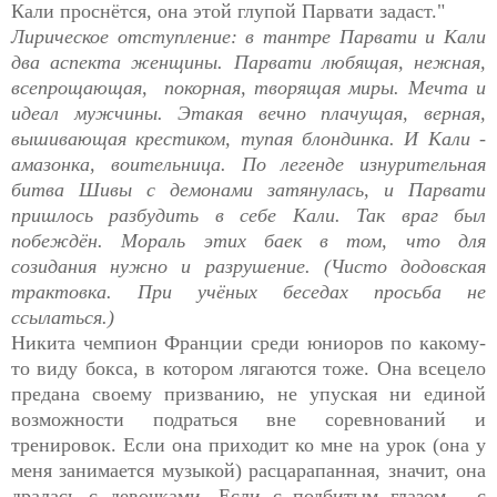
Кали проснётся, она этой глупой Парвати задаст."
Лирическое отступление: в тантре Парвати и Кали
два аспекта женщины. Парвати любящая, нежная,
всепрощающая, покорная, творящая миры. Мечта и
идеал мужчины. Этакая вечно плачущая, верная,
вышивающая крестиком, тупая блондинка. И Кали -
амазонка, воительница. По легенде изнурительная
битва Шивы с демонами затянулась, и Парвати
пришлось разбудить в себе Кали. Так враг был
побеждён. Мораль этих баек в том, что для
созидания нужно и разрушение. (Чисто додовская
трактовка. При учёных беседах просьба не
ссылаться.)
Никита чемпион Франции среди юниоров по какому-
то виду бокса, в котором лягаются тоже. Она всецело
предана своему призванию, не упуская ни единой
возможности подраться вне соревнований и
тренировок. Если она приходит ко мне на урок (она у
меня занимается музыкой) расцарапанная, значит, она
дралась с девочками. Если с подбитым глазом - с