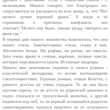
мальчиками. Никита говорит, что благородно по-
спортсменски не расходится во всю мощь, и, что:"Нет
ничего лучше хорошей драки." А когда я её
спрашиваю о причинах конфликта, она
отвечает:"Нечего ему было, такому уроду, смотреть на
меня так."
В первые дни нашего знакомства выяснилось, что она
пишет стихи. Замечательные стихи, скажу я вам.
Абсолютно белые. Ни рифмы, ни ритма, ни смысла.
Зато очень яркие и сочные, ядрёные, полные чувств,
которые переливаются краем. Истинные шедевры.
Никита мне зачитывала отрывки и своего романа -
классической мелодрамы, со всеми вытекающими
слезоточивостями. Героиня романа, этакая Козетта, с
раннего детства ну очень страдала. То ли она была
круглая сирота, то ли кто-то из родителей цинично и
подло отказался от трогательной малютки, а другой
издевался над ней, то ли верный оставшийся родитель
самоотверженно пытался защитить её от остального