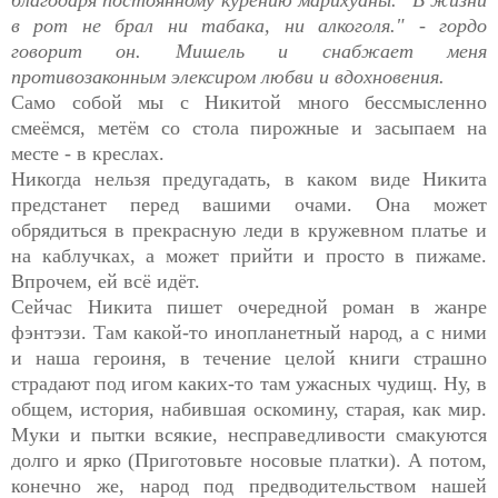
в рот не брал ни табака, ни алкоголя." - гордо
говорит он. Мишель и снабжает меня
противозаконным элексиром любви и вдохновения.
Само собой мы с Никитой много бессмысленно
смеёмся, метём со стола пирожные и засыпаем на
месте - в креслах.
Никогда нельзя предугадать, в каком виде Никита
предстанет перед вашими очами. Она может
обрядиться в прекрасную леди в кружевном платье и
на каблучках, а может прийти и просто в пижаме.
Впрочем, ей всё идёт.
Сейчас Никита пишет очередной роман в жанре
фэнтэзи. Там какой-то инопланетный народ, а с ними
и наша героиня, в течение целой книги страшно
страдают под игом каких-то там ужасных чудищ. Ну, в
общем, история, набившая оскомину, старая, как мир.
Муки и пытки всякие, несправедливости смакуются
долго и ярко (Приготовьте носовые платки). А потом,
конечно же, народ под предводительством нашей