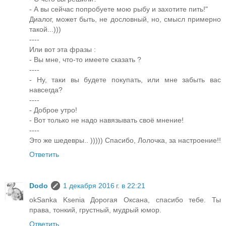
- А вы сейчас попробуете мою рыбу и захотите пить!"
Диалог, может быть, не дословный, но, смысл примерно
такой...)))
----
Или вот эта фразы :
- Вы мне, что-то имеете сказать ?
----
- Ну, таки вы будете покупать, или мне забыть вас
навсегда?
----
- Доброе утро!
- Вот только не надо навязывать своё мнение!
----
Это же шедевры.. ))))) Спасибо, Лолочка, за настроение!!
Ответить
Dodo
1 декабря 2016 г. в 22:21
okSanka Ksenia Дорогая Оксана, спасибо тебе. Ты
права, тонкий, грустный, мудрый юмор.
Ответить