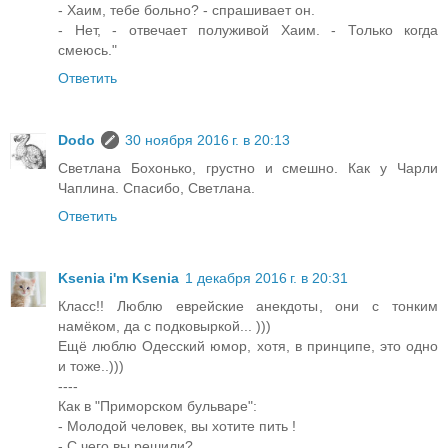
- Хаим, тебе больно? - спрашивает он.
- Нет, - отвечает полуживой Хаим. - Только когда
смеюсь."
Ответить
Dodo
30 ноября 2016 г. в 20:13
Светлана Бохонько, грустно и смешно. Как у Чарли
Чаплина. Спасибо, Светлана.
Ответить
Ksenia i'm Ksenia
1 декабря 2016 г. в 20:31
Класс!! Люблю еврейские анекдоты, они с тонким
намёком, да с подковыркой... )))
Ещё люблю Одесский юмор, хотя, в принципе, это одно
и тоже..)))
----
Как в "Приморском бульваре":
- Молодой человек, вы хотите пить !
- С чего вы решили?