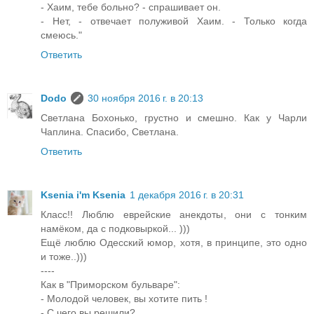
- Хаим, тебе больно? - спрашивает он.
- Нет, - отвечает полуживой Хаим. - Только когда
смеюсь."
Ответить
Dodo
30 ноября 2016 г. в 20:13
Светлана Бохонько, грустно и смешно. Как у Чарли
Чаплина. Спасибо, Светлана.
Ответить
Ksenia i'm Ksenia
1 декабря 2016 г. в 20:31
Класс!! Люблю еврейские анекдоты, они с тонким
намёком, да с подковыркой... )))
Ещё люблю Одесский юмор, хотя, в принципе, это одно
и тоже..)))
----
Как в "Приморском бульваре":
- Молодой человек, вы хотите пить !
- С чего вы решили?