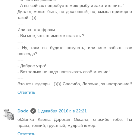
- А вы сейчас попробуете мою рыбу и захотите пить!"
Диалог, может быть, не дословный, но, смысл примерно
такой...)))
----
Или вот эта фразы :
- Вы мне, что-то имеете сказать ?
----
- Ну, таки вы будете покупать, или мне забыть вас
навсегда?
----
- Доброе утро!
- Вот только не надо навязывать своё мнение!
----
Это же шедевры.. ))))) Спасибо, Лолочка, за настроение!!
Ответить
Dodo
1 декабря 2016 г. в 22:21
okSanka Ksenia Дорогая Оксана, спасибо тебе. Ты
права, тонкий, грустный, мудрый юмор.
Ответить