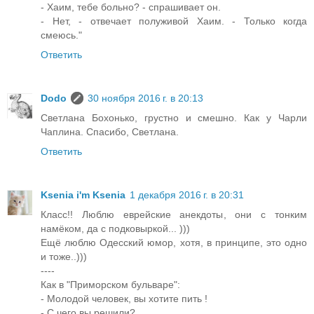
- Хаим, тебе больно? - спрашивает он.
- Нет, - отвечает полуживой Хаим. - Только когда
смеюсь."
Ответить
Dodo
30 ноября 2016 г. в 20:13
Светлана Бохонько, грустно и смешно. Как у Чарли
Чаплина. Спасибо, Светлана.
Ответить
Ksenia i'm Ksenia
1 декабря 2016 г. в 20:31
Класс!! Люблю еврейские анекдоты, они с тонким
намёком, да с подковыркой... )))
Ещё люблю Одесский юмор, хотя, в принципе, это одно
и тоже..)))
----
Как в "Приморском бульваре":
- Молодой человек, вы хотите пить !
- С чего вы решили?