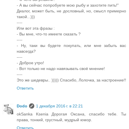
- А вы сейчас попробуете мою рыбу и захотите пить!"
Диалог, может быть, не дословный, но, смысл примерно
такой...)))
----
Или вот эта фразы :
- Вы мне, что-то имеете сказать ?
----
- Ну, таки вы будете покупать, или мне забыть вас
навсегда?
----
- Доброе утро!
- Вот только не надо навязывать своё мнение!
----
Это же шедевры.. ))))) Спасибо, Лолочка, за настроение!!
Ответить
Dodo
1 декабря 2016 г. в 22:21
okSanka Ksenia Дорогая Оксана, спасибо тебе. Ты
права, тонкий, грустный, мудрый юмор.
Ответить