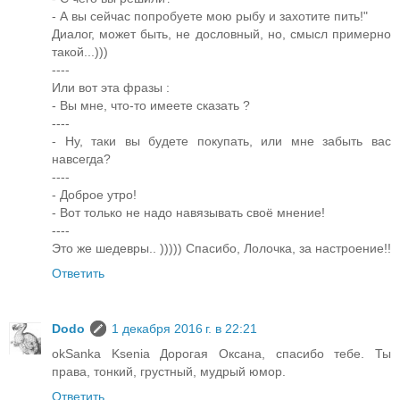
- А вы сейчас попробуете мою рыбу и захотите пить!"
Диалог, может быть, не дословный, но, смысл примерно
такой...)))
----
Или вот эта фразы :
- Вы мне, что-то имеете сказать ?
----
- Ну, таки вы будете покупать, или мне забыть вас
навсегда?
----
- Доброе утро!
- Вот только не надо навязывать своё мнение!
----
Это же шедевры.. ))))) Спасибо, Лолочка, за настроение!!
Ответить
Dodo
1 декабря 2016 г. в 22:21
okSanka Ksenia Дорогая Оксана, спасибо тебе. Ты
права, тонкий, грустный, мудрый юмор.
Ответить