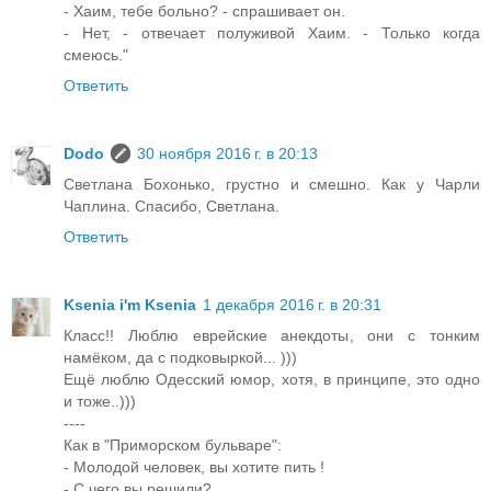
- Хаим, тебе больно? - спрашивает он.
- Нет, - отвечает полуживой Хаим. - Только когда
смеюсь."
Ответить
Dodo
30 ноября 2016 г. в 20:13
Светлана Бохонько, грустно и смешно. Как у Чарли
Чаплина. Спасибо, Светлана.
Ответить
Ksenia i'm Ksenia
1 декабря 2016 г. в 20:31
Класс!! Люблю еврейские анекдоты, они с тонким
намёком, да с подковыркой... )))
Ещё люблю Одесский юмор, хотя, в принципе, это одно
и тоже..)))
----
Как в "Приморском бульваре":
- Молодой человек, вы хотите пить !
- С чего вы решили?