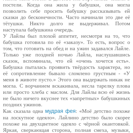
постели.
Когда она жила у бабушки, она могла
позволить себе просить бабушку рассказывать ей
сказки до бесконечности. Часто начинали это две её
тётушки. Никто долго не выдерживал. Потом
наступала бабушкина очередь.
У Лайлы был плохой аппетит, несмотря на то, что
бабушка готовила по её «заказу». То есть, вопрос о
том, что готовить на обед и на ужин задавался Лайле.
Только уже поздней ночью Лайла, наслушавшись
сказок, вспоминала, что ей «очень хочется есть».
Бабушка пыталась проявить твёрдость характера, но
её сопротивление бывало сломлено грустным - «У
меня в животе пусто.» Этого она выдержать никак не
могла. С ворчанием вскакивала, несла тарелку плова
или просто хлеба с маслом. Для Лайлы всю её жизнь
не было ничего вкуснее тех «запретных» бабушкиных
поздних ужинов.
Как сказала одна
мудрая фея
: «Моё детство похоже
на лоскутное одеяло».
Лайлино детство было скорее
похоже на двухцветное одеяло с чёрной окантовкой.
Яркая, сверкающая сторона, полная смеха, музыки,