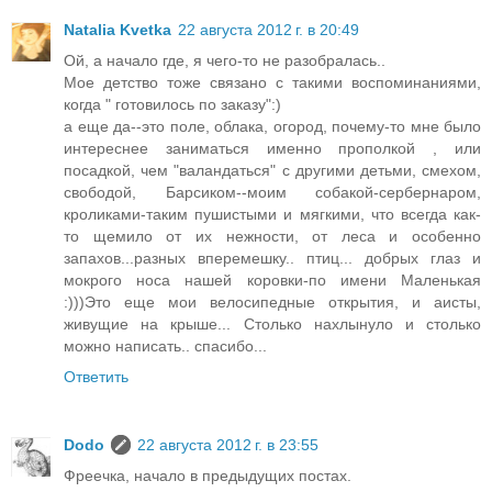
Natalia Kvetka
22 августа 2012 г. в 20:49
Ой, а начало где, я чего-то не разобралась..
Мое детство тоже связано с такими воспоминаниями,
когда " готовилось по заказу":)
а еще да--это поле, облака, огород, почему-то мне было
интереснее заниматься именно прополкой , или
посадкой, чем "валандаться" с другими детьми, смехом,
свободой, Барсиком--моим собакой-сербернаром,
кроликами-таким пушистыми и мягкими, что всегда как-
то щемило от их нежности, от леса и особенно
запахов...разных вперемешку.. птиц... добрых глаз и
мокрого носа нашей коровки-по имени Маленькая
:)))Это еще мои велосипедные открытия, и аисты,
живущие на крыше... Столько нахлынуло и столько
можно написать.. спасибо...
Ответить
Dodo
22 августа 2012 г. в 23:55
Фреечка, начало в предыдущих постах.