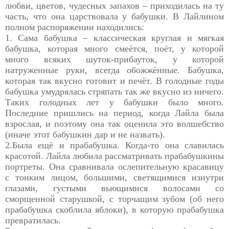
любви, цветов, чудесных запахов – приходилась на ту
часть, что она царствовала у бабушки. В Лайлином
полном распоряжении находились:
1. Сама бабушка – классическая круглая и мягкая
бабушка, которая много смеётся, поёт, у которой
много всяких шуток-прибауток, у которой
натруженные руки, всегда обожжённые. Бабушка,
которая так вкусно готовит и печёт. В голодные годы
бабушка умудрялась стряпать так же вкусно из ничего.
Таких голодных лет у бабушки было много.
Последние пришлись на период, когда Лайла была
взрослая, и поэтому она так оценила это волшебство
(иначе этот бабушкин дар и не назвать).
2.Была ещё и прабабушка. Когда-то она славилась
красотой. Лайла любила рассматривать прабабушкины
портреты. Она сравнивала ослепительную красавицу
с тонким лицом, большими, светящимися изнутри
глазами, густыми вьющимися волосами со
сморщенной старушкой, с торчащим зубом (об него
прабабушка скоблила яблоки), в которую прабабушка
превратилась.