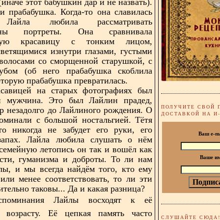
иначе этот бабушкин дар и не назвать).
и прабабушка. Когда-то она славилась
. Лайла любила рассматривать
ины портреты. Она сравнивала
ьную красавицу с тонким лицом,
ветящимися изнутри глазами, густыми
волосами со сморщенной старушкой, с
убом (об него прабабушка скоблила
которую прабабушка превратилась.
асавицей на старых фотографиях был
й мужчина. Это был Лайлин прадед,
ПОЛУЧИТЕ СВОЙ 
р незадолго до Лайлиного рождения. О
ДОСТАВКОЙ НА И
оминали с большой ностальгией. Тётя
то никогда не забудет его руки, его
Ваш e-m
 запах. Лайла любила слушать о нём
 семейную летопись он так и вошёл как
сти, гуманизма и доброты. То ли нам
Ваше и
ы, и мы всегда найдём того, кто ему
 или менее соответствовать, то ли эти
тельно таковы... Да и какая разница?
споминания Лайлы восходят к её
у возрасту. Её цепкая память часто
СЛУШАЙТЕ СЮДА