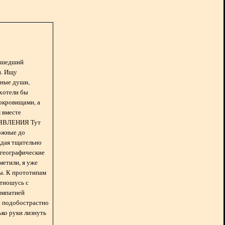
асшедший
н. Ищу
нные души,
хотели бы
окровищами, а
 вместе
БЪЯВЛЕНИЯ Тут
ожные до
ждая тщательно
 географические
метили, я уже
ды. К прототипам
отношусь с
импатией
 и подобострастно
лько руки лизнуть