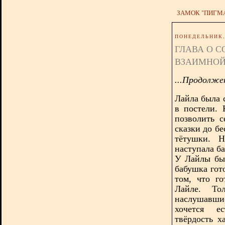
ЗАМОК "ПИГМ
ПОНЕДЕЛЬНИК, 
ГЛАВА О С
ВЗАИМНОЙ
...Продолже
Лайла была 
в постели.
позволить с
сказки до бе
тётушки. Н
наступала б
У Лайлы был
бабушка гото
том, что г
Лайле. То
наслушавшис
хочется е
твёрдость х