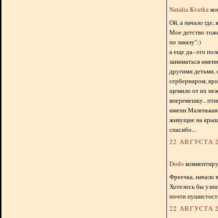
Natalia Kvetka
ком
Ой, а начало где, 
Мое детство тоже
по заказу":)
а еще да--это пол
заниматься именн
другими детьми, 
сербернаром, кро
щемило от их неж
вперемешку.. пти
имени Маленькая 
живущие на крыше
спасибо...
22 АВГУСТА 2
Dodo
комментируе
Фреечка, начало 
Хотелось бы узна
почти пушистост
22 АВГУСТА 2