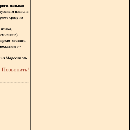
ориги- нальная
цузского языка в
рямо сразу из
 языка,
(см. выше).
предо- ставить
вождение :-)
из Марселя он-
5
Позвонить
!