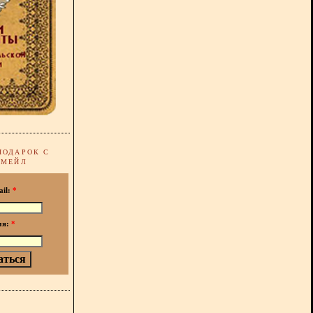
ПОДАРОК С
-МЕЙЛ
ail:
*
мя:
*
!