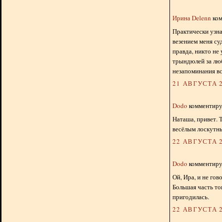
Ирина Delenn
ком
Практически узна
везением меня су
правда, никто не
трындюлей за лю
незапоминания вс
21 АВГУСТА 2
Dodo
комментируе
Наташа, привет. 
весёлым лоскутн
22 АВГУСТА 2
Dodo
комментируе
Ой, Ира, и не гов
Большая часть то
пригодилась.
22 АВГУСТА 2