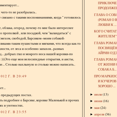
ПРИКЛЮЧЕ
ментирует...
ПРОДОЛЖЕН
я чего-то не разобралась..
ГЛАВА О СОВ
 связано с такими воспоминаниями, когда " готовилось
(РОМАН О
ЛЮБВИ К ...
е, облака, огород, почему-то мне было интереснее
КОГО СЧИТА
о прополкой , или посадкой, чем "валандаться" с
ЖИТЕЛЕМ"
смехом, свободой, Барсиком--моим собакой-
ГЛАВА РОМАН
ликами-таким пушистыми и мягкими, что всегда как-то
ПОСВЯЩЁН
ности, от леса и особенно запахов...разных
АЙРИН О'Д
ц... добрых глаз и мокрого носа нашей коровки-по
:)))Это еще мои велосипедные открытия, и аисты,
ГЛАВА РОМАН
... Столько нахлынуло и столько можно написать..
ОТ ЖИЗНИ 
СОБАКА Б...
ПРО МАРКИЗ
012 Г. В 20:49
И КУЧЕРОВ 
ХОРОШО ...
т...
июля
(
13
)
►
в предыдущих постах.
ть подробнее о Барсике, коровке Маленькой и прочих
июня
(
16
)
►
ях и уютностях.
мая
(
24
)
►
012 Г. В 23:55
апреля
(
36
)
►