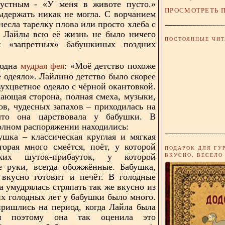
рустным - «У меня в животе пусто.»
ПРОСМОТРЕТЬ 
ыдержать никак не могла. С ворчанием
несла тарелку плова или просто хлеба с
я Лайлы всю её жизнь не было ничего
ПОСТОЯННЫЕ ЧИТ
х «запретных» бабушкиных поздних
мудрая фея
 одна
: «Моё детство похоже
е одеяло».
Лайлино детство было скорее
вухцветное одеяло с чёрной окантовкой.
кающая сторона, полная смеха, музыки,
ов, чудесных запахов – приходилась на
что она царствовала у бабушки. В
лном распоряжении находились:
ушка – классическая круглая и мягкая
торая много смеётся, поёт, у которой
ПОДАРОК ДЛЯ ГУ
ВКУСНО, ВЕСЕЛО
ких шуток-прибауток, у которой
е руки, всегда обожжённые. Бабушка,
 вкусно готовит и печёт. В голодные
а умудрялась стряпать так же вкусно из
их голодных лет у бабушки было много.
ришлись на период, когда Лайла была
 и поэтому она так оценила это