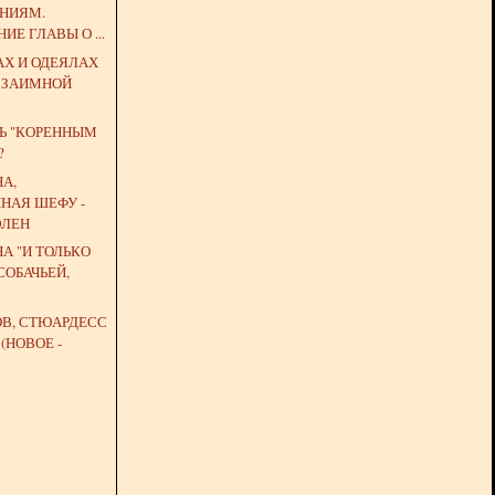
НИЯМ.
ИЕ ГЛАВЫ О ...
АХ И ОДЕЯЛАХ
 ВЗАИМНОЙ
ТЬ "КОРЕННЫМ
?
А,
НАЯ ШЕФУ -
ЭЛЕН
А "И ТОЛЬКО
СОБАЧЬЕЙ,
ОВ, СТЮАРДЕСС
(НОВОЕ -