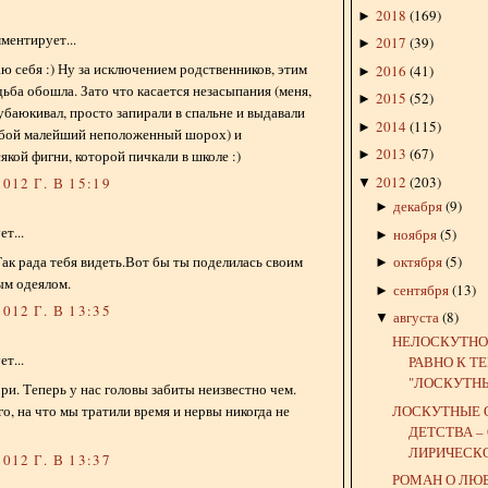
2018
(
169
)
►
ментирует...
2017
(
39
)
►
ю себя :) Ну за исключением родственников, этим
2016
(
41
)
►
дьба обошла. Зато что касается незасыпания (меня,
2015
(
52
)
►
 убаюкивал, просто запирали в спальне и выдавали
2014
(
115
)
►
бой малейший неположенный шорох) и
2013
(
67
)
якой фигни, которой пичкали в школе :)
►
2012
(
203
)
012 Г. В 15:19
▼
декабря
(
9
)
►
т...
ноября
(
5
)
►
Так рада тебя видеть.Вот бы ты поделилась своим
октября
(
5
)
►
ым одеялом.
сентября
(
13
)
►
012 Г. В 13:35
августа
(
8
)
▼
НЕЛОСКУТНО
т...
РАВНО К Т
"ЛОСКУТНЫХ
ори. Теперь у нас головы забиты неизвестно чем.
ЛОСКУТНЫЕ 
го, на что мы тратили время и нервы никогда не
ДЕТСТВА –
ЛИРИЧЕСКОЕ
012 Г. В 13:37
РОМАН О ЛЮ