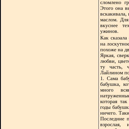
сломлено г
Этого она в
вскакивала, 
маслом. Дл
вкуснее те
ужинов.
Как сказала
на лоскутно
похоже на д
Яркая, свер
любви, цвет
ту часть, 
Лайлином по
1. Сама баб
бабушка, ко
много вся
натруженны
которая так
годы бабушк
ничего. Так
Последние п
взрослая,