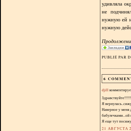
удивляла ок
не подчиня
нужную ей и
нужную дейс
Продолжение
PUBLIÉ PAR 
6 COMMEN
djill
комментирует
Здравствуйте!!!!!!!
Я вернулась..сиж
Наверное у меня 
бабулечками...ой
Я еще тут посижу
21 АВГУСТА 2