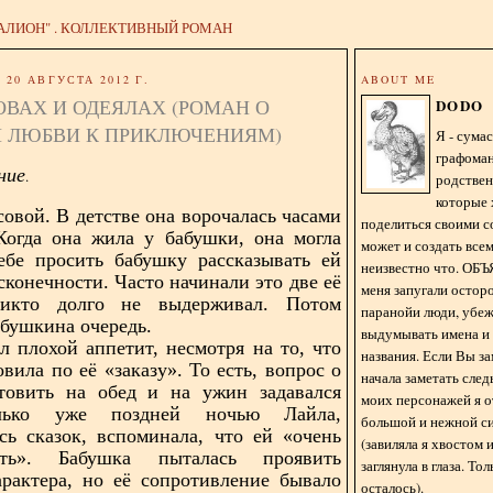
АЛИОН" . КОЛЛЕКТИВНЫЙ РОМАН
20 АВГУСТА 2012 Г.
ABOUT ME
ОВАХ И ОДЕЯЛАХ (РОМАН О
DODO
 ЛЮБВИ К ПРИКЛЮЧЕНИЯМ)
Я - сум
графома
ние
.
родстве
которые 
совой. В детстве она ворочалась часами
поделиться своими с
Когда она жила у бабушки, она могла
может и создать всем
ебе просить бабушку рассказывать ей
неизвестно что. О
сконечности. Часто начинали это две её
меня запугали остор
икто долго не выдерживал. Потом
паранойи люди, убе
абушкина очередь.
выдумывать имена и
 плохой аппетит, несмотря на то, что
названия. Если Вы за
вила по её «заказу». То есть, вопрос о
начала заметать сле
отовить на обед и на ужин задавался
моих персонажей я 
лько уже поздней ночью Лайла,
большой и нежной с
ь сказок, вспоминала, что ей «очень
(завиляла я хвостом
сть». Бабушка пыталась проявить
заглянула в глаза. То
арактера, но её сопротивление бывало
осталось).