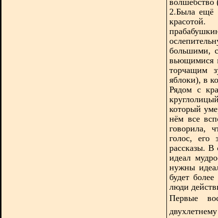
волшебство (
2.Была ещё 
красотой
прабабушк
ослепител
большими, с
вьющимися 
торчащим з
яблоки), в 
Рядом с кр
круглолицы
который уме
нём все всп
говорила, ч
голос, его
рассказы. В
идеал мудро
нужны идеал
будет более
люди действи
Первые во
двухлетнем