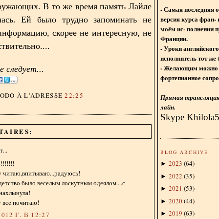
ружающих. В то же время память Лайле
- Самая последняя 
версия курса фран- 
лась. Ей было трудно запоминать не
моём ис- полнении п
нформацию, скорее не интересную, не
Франции.
твительно....
- Уроки английского
исполнитель тот же 
- Желающим можно 
 следует...
фортепианное сопро
DODO
À L'ADRESSE
22:25
Прямая трансляция 
лайн.
Skype Khilola
TAIRES:
...
BLOG ARCHIVE
!!!!!!
2023
(
64
)
►
у читаю,впитываю...радуюсь!
2022
(
35
)
►
детство было веселым лоскутным одеялом....с
2021
(
53
)
►
 нахлынула!
2020
(
44
)
►
 все почитаю!
2019
(
63
)
►
012 Г. В 12:27