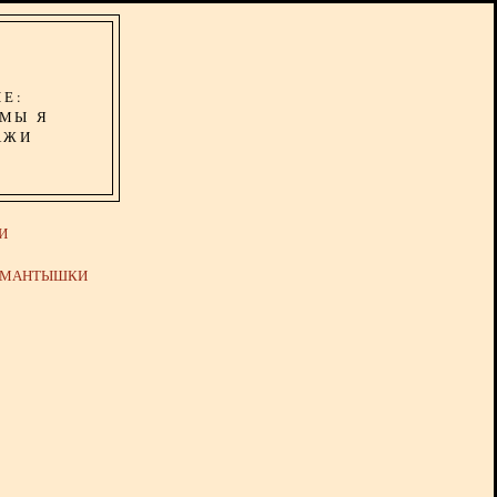
ИЕ:
ОМЫ Я
АЖИ
И
Й МАНТЫШКИ