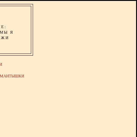
ИЕ:
ОМЫ Я
АЖИ
И
Й МАНТЫШКИ