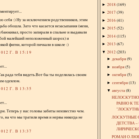
2018
(
169
)
►
ментирует...
2017
(
39
)
►
ю себя :) Ну за исключением родственников, этим
2016
(
41
)
►
дьба обошла. Зато что касается незасыпания (меня,
2015
(
52
)
►
 убаюкивал, просто запирали в спальне и выдавали
2014
(
115
)
►
бой малейший неположенный шорох) и
2013
(
67
)
якой фигни, которой пичкали в школе :)
►
2012
(
203
)
012 Г. В 15:19
▼
декабря
(
9
)
►
т...
ноября
(
5
)
►
Так рада тебя видеть.Вот бы ты поделилась своим
октября
(
5
)
►
ым одеялом.
сентября
(
13
)
►
012 Г. В 13:35
августа
(
8
)
▼
НЕЛОСКУТНО
т...
РАВНО К Т
"ЛОСКУТНЫХ
ори. Теперь у нас головы забиты неизвестно чем.
ЛОСКУТНЫЕ 
го, на что мы тратили время и нервы никогда не
ДЕТСТВА –
ЛИРИЧЕСКОЕ
012 Г. В 13:37
РОМАН О ЛЮ