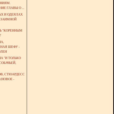
НИЯМ.
ИЕ ГЛАВЫ О ...
АХ И ОДЕЯЛАХ
 ВЗАИМНОЙ
ТЬ "КОРЕННЫМ
?
А,
НАЯ ШЕФУ -
ЭЛЕН
А "И ТОЛЬКО
СОБАЧЬЕЙ,
ОВ, СТЮАРДЕСС
(НОВОЕ -