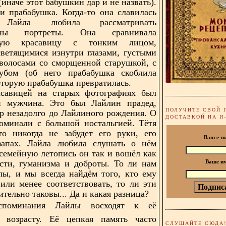
иначе этот бабушкин дар и не назвать).
и прабабушка. Когда-то она славилась
. Лайла любила рассматривать
ины портреты. Она сравнивала
ьную красавицу с тонким лицом,
ветящимися изнутри глазами, густыми
волосами со сморщенной старушкой, с
убом (об него прабабушка скоблила
которую прабабушка превратилась.
асавицей на старых фотографиях был
й мужчина. Это был Лайлин прадед,
ПОЛУЧИТЕ СВОЙ 
р незадолго до Лайлиного рождения. О
ДОСТАВКОЙ НА И
оминали с большой ностальгией. Тётя
то никогда не забудет его руки, его
Ваш e-m
 запах. Лайла любила слушать о нём
 семейную летопись он так и вошёл как
сти, гуманизма и доброты. То ли нам
Ваше и
ы, и мы всегда найдём того, кто ему
 или менее соответствовать, то ли эти
тельно таковы... Да и какая разница?
споминания Лайлы восходят к её
у возрасту. Её цепкая память часто
СЛУШАЙТЕ СЮДА