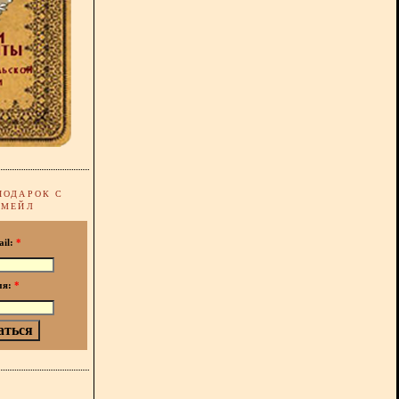
ПОДАРОК С
-МЕЙЛ
ail:
*
мя:
*
!