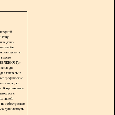
асшедший
н. Ищу
нные души,
хотели бы
окровищами, а
 вместе
БЪЯВЛЕНИЯ Тут
ожные до
ждая тщательно
 географические
метили, я уже
ды. К прототипам
отношусь с
импатией
 и подобострастно
лько руки лизнуть