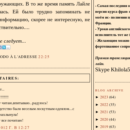
ружающих. В то же время память Лайле
- Самая последняя 
версия курса фран- 
лась. Ей было трудно запоминать не
моём ис- полнении п
нформацию, скорее не интересную, не
Франции.
твительно....
- Уроки английского
исполнитель тот же 
- Желающим можно 
 следует...
фортепианное сопро
DODO
À L'ADRESSE
22:25
Прямая трансляция 
лайн.
Skype Khilola
TAIRES:
...
BLOG ARCHIVE
!!!!!!
2023
(
64
)
►
у читаю,впитываю...радуюсь!
2022
(
35
)
►
детство было веселым лоскутным одеялом....с
2021
(
53
)
►
 нахлынула!
2020
(
44
)
►
 все почитаю!
2019
(
63
)
►
012 Г. В 12:27