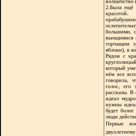
волшебство (
2.Была ещё 
красотой
прабабушк
ослепител
большими, с
вьющимися 
торчащим з
яблоки), в 
Рядом с кр
круглолицы
который уме
нём все всп
говорила, ч
голос, его
рассказы. В
идеал мудро
нужны идеал
будет более
люди действи
Первые во
двухлетнем