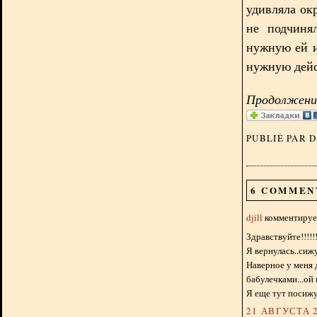
удивляла ок
не подчиня
нужную ей и
нужную дейс
Продолжение
PUBLIÉ PAR 
6 COMMEN
djill
комментирует
Здравствуйте!!!!!!!
Я вернулась..сиж
Наверное у меня 
бабулечками...ой
Я еще тут посижу
21 АВГУСТА 2