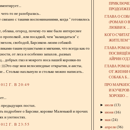
ПРИКЛЮЧЕ
ментирует...
ПРОДОЛЖЕН
я чего-то не разобралась..
ГЛАВА О СОВ
 связано с такими воспоминаниями, когда " готовилось
(РОМАН О
ЛЮБВИ К ...
е, облака, огород, почему-то мне было интереснее
КОГО СЧИТА
о прополкой , или посадкой, чем "валандаться" с
ЖИТЕЛЕМ"
смехом, свободой, Барсиком--моим собакой-
ГЛАВА РОМАН
ликами-таким пушистыми и мягкими, что всегда как-то
ПОСВЯЩЁН
ности, от леса и особенно запахов...разных
АЙРИН О'Д
ц... добрых глаз и мокрого носа нашей коровки-по
:)))Это еще мои велосипедные открытия, и аисты,
ГЛАВА РОМАН
... Столько нахлынуло и столько можно написать..
ОТ ЖИЗНИ 
СОБАКА Б...
ПРО МАРКИЗ
012 Г. В 20:49
И КУЧЕРОВ 
ХОРОШО ...
т...
июля
(
13
)
►
в предыдущих постах.
ть подробнее о Барсике, коровке Маленькой и прочих
июня
(
16
)
►
ях и уютностях.
мая
(
24
)
►
012 Г. В 23:55
апреля
(
36
)
►