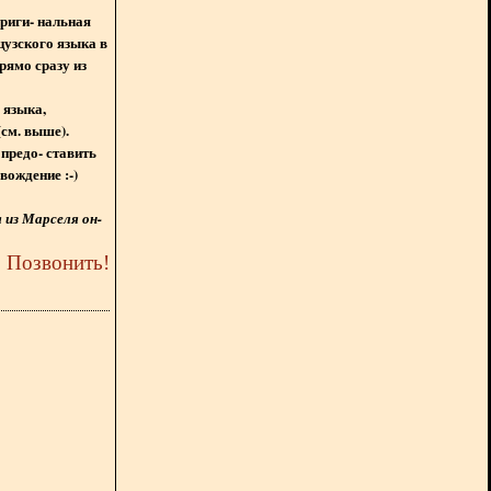
ориги- нальная
цузского языка в
рямо сразу из
 языка,
(см. выше).
предо- ставить
вождение :-)
из Марселя он-
5
Позвонить
!