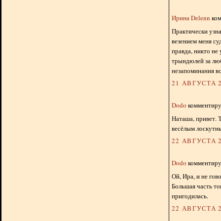
Ирина Delenn
ком
Практически узна
везением меня су
правда, никто не
трындюлей за лю
незапоминания вс
21 АВГУСТА 2
Dodo
комментируе
Наташа, привет. 
весёлым лоскутн
22 АВГУСТА 2
Dodo
комментируе
Ой, Ира, и не гов
Большая часть то
пригодилась.
22 АВГУСТА 2