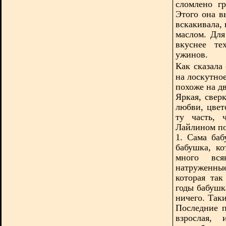
сломлено г
Этого она в
вскакивала, 
маслом. Дл
вкуснее те
ужинов.
Как сказала
на лоскутно
похоже на д
Яркая, свер
любви, цвет
ту часть, 
Лайлином по
1. Сама баб
бабушка, ко
много вся
натруженны
которая так
годы бабушк
ничего. Так
Последние п
взрослая,