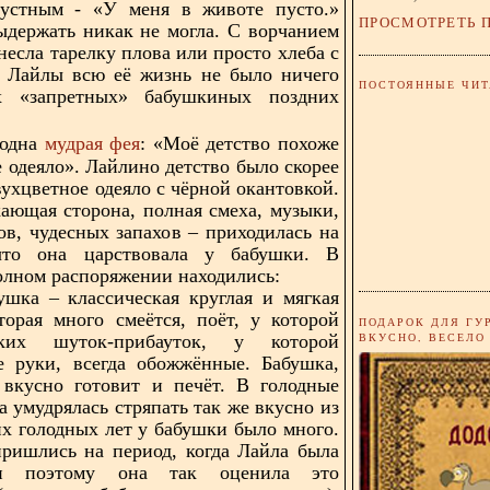
рустным - «У меня в животе пусто.»
ПРОСМОТРЕТЬ 
ыдержать никак не могла. С ворчанием
несла тарелку плова или просто хлеба с
я Лайлы всю её жизнь не было ничего
ПОСТОЯННЫЕ ЧИТ
х «запретных» бабушкиных поздних
мудрая фея
 одна
: «Моё детство похоже
е одеяло».
Лайлино детство было скорее
вухцветное одеяло с чёрной окантовкой.
кающая сторона, полная смеха, музыки,
ов, чудесных запахов – приходилась на
что она царствовала у бабушки. В
лном распоряжении находились:
ушка – классическая круглая и мягкая
торая много смеётся, поёт, у которой
ПОДАРОК ДЛЯ ГУ
ВКУСНО, ВЕСЕЛО
ких шуток-прибауток, у которой
е руки, всегда обожжённые. Бабушка,
 вкусно готовит и печёт. В голодные
а умудрялась стряпать так же вкусно из
их голодных лет у бабушки было много.
ришлись на период, когда Лайла была
 и поэтому она так оценила это