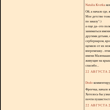
Natalia Kvetka
ком
Ой, а начало где, 
Мое детство тоже
по заказу":)
а еще да--это пол
заниматься именн
другими детьми, 
сербернаром, кро
щемило от их неж
вперемешку.. пти
имени Маленькая 
живущие на крыше
спасибо...
22 АВГУСТА 2
Dodo
комментируе
Фреечка, начало 
Хотелось бы узна
почти пушистост
22 АВГУСТА 2