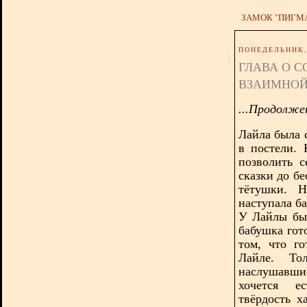
ЗАМОК "ПИГМ
ПОНЕДЕЛЬНИК, 
ГЛАВА О С
ВЗАИМНОЙ
...Продолже
Лайла была 
в постели.
позволить с
сказки до бе
тётушки. Н
наступала б
У Лайлы был
бабушка гото
том, что г
Лайле. То
наслушавшис
хочется е
твёрдость х