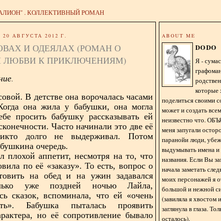
АЛИОН" . КОЛЛЕКТИВНЫЙ РОМАН
20 АВГУСТА 2012 Г.
ABOUT ME
ОВАХ И ОДЕЯЛАХ (РОМАН О
DODO
 ЛЮБВИ К ПРИКЛЮЧЕНИЯМ)
Я - сум
графома
ние
.
родстве
которые 
совой. В детстве она ворочалась часами
поделиться своими с
Когда она жила у бабушки, она могла
может и создать всем
ебе просить бабушку рассказывать ей
неизвестно что. О
сконечности. Часто начинали это две её
меня запугали остор
икто долго не выдерживал. Потом
паранойи люди, убе
абушкина очередь.
выдумывать имена и
 плохой аппетит, несмотря на то, что
названия. Если Вы за
вила по её «заказу». То есть, вопрос о
начала заметать сле
отовить на обед и на ужин задавался
моих персонажей я 
лько уже поздней ночью Лайла,
большой и нежной с
ь сказок, вспоминала, что ей «очень
(завиляла я хвостом
сть». Бабушка пыталась проявить
заглянула в глаза. То
арактера, но её сопротивление бывало
осталось).