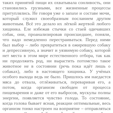
таких принятий пищи их охватывала сонливость, они
становились грузными, все жизненные процессы
притуплялись. Не говоря уже о запахе и составе мочи,
который служил своеобразным посланием другим
животным. Всё это делало их лёгкой жертвой любого
хищника. Еле избежав стычки со стаей одичавших
собак, они, проанализировав происшедшее, поняли,
что надо немедленно перестраиваться. Перед ними
был выбор – либо превратиться в ожиревшую собаку
и депрессивную, а значит и уязвимую собаку, которой
нет места в этом мире естественного отбора, так как
ни продолжить род, ни вырастить потомство такое
животное не в состоянии (речь пока идёт лишь о
собаках), либо в настоящего хищника. У учёных
особого выхода ведь не было. Пришлось им наедастся
мяса до отвала, отлёживаться, переваривая его, а
потом, когда организм свободен от процесса
пищеварения и даже от его выбросов, мускулы полны
энергии, появляется чувство голода. То состояние,
когда голова бывает ясная, реакции оптимальные, весь
организм тонко настроен на воприятие – отправляться