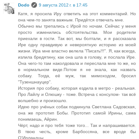
Dodo
9 августа 2012 г. в 17:45
Катя, я просила Иру ответить на этот комментарий. Но
она чем-то занята важным. Придётся отвечать мне.
Обычно мы трепались с Ирой по ночам. Сейчас у меня
просто изменились обстоятельства. Мои родители
приехали в гости. Так вот, мы болтали, и я рассказала
Ире одну правдивую и невероятную историю из моей
жизни. Ира мне властно велела "Писать!!!". Я, как всегда,
излила бредятину, как она шла в голову, и послала Ире.
Она чего-то там наколдовала и переслала мне то же, но
в нормальном виде.Потом я не знала, как назвать
собаку. Тогда, её муж, так мимоходом, бросил
"Тузеншнауцер".
История про собаку, которая ездила в метро - реальная.
Про Лайлу и Олюшку - тоже. Встреча с консулом- так всё
волшебно и произошло.
Идею про учёных собак подкинула Светлана Садовская,
она же прототип Бобы. Прототип самой Ирины, сама
понимаешь, Айрин.
Чёрт, надо и про тебя тоже того... Так и напрашивается.
В твою честь, кроме Барбоссяна, все вроде бы
О'Ирландцы.