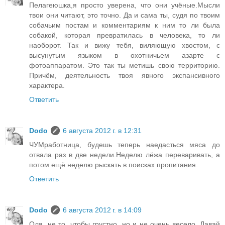
Пелагеюшка,я просто уверена, что они учёные.Мысли
твои они читают, это точно. Да и сама ты, судя по твоим
собачьим постам и комментариям к ним то ли была
собакой, которая превратилась в человека, то ли
наоборот. Так и вижу тебя, виляющую хвостом, с
высунутым языком в охотничьем азарте с
фотоаппаратом. Это так ты метишь свою территорию.
Причём, деятельность твоя явного экспансивного
характера.
Ответить
Dodo
6 августа 2012 г. в 12:31
ЧУМработница, будешь теперь наедасться мяса до
отвала раз в две недели.Неделю лёжа переваривать, а
потом ещё неделю рыскать в поисках пропитания.
Ответить
Dodo
6 августа 2012 г. в 14:09
Оля, не то, чтобы грустно, но и не очень весело. Давай