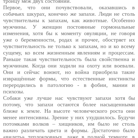
троицу меж двух состояний.
Первое, что они почувствовали, оказавшись в
собачьих шкурах, конечно же запахи. Люди не столь
чувствительны к запахам, как животные. Особенно
мужчины. У женщин постоянные гормональные
изменения, хотя бы к моменту овуляции, не говоря
уже о беременности, родах и прочее, обостряет их
чувствительность не только к запахам, но и ко всему
сущему, ко всем жизненным явлениям и процессам.
Раньше такая чувствительность была свойственна и
мужчинам. Когда они ходили на охоту или воевали.
Они и сейчас воюют, но война приобрела такие
извращённые формы, что естественные инстинкты
переродились в патологию - в фобии, мании и
психозы.
Собаки уже лучше нас чувствуют запахи хотя бы
потому, что запахи остаются более насыщенными
ближе к земле. На высоте человеческого роста они
менее интенсивны. Зрение у них ухудшилось. Будучи
потомками волков – хищников, им было не столь
важно различать цвета и формы. Достаточно было
«видеть» теплокровных, даже в полной темноте, в