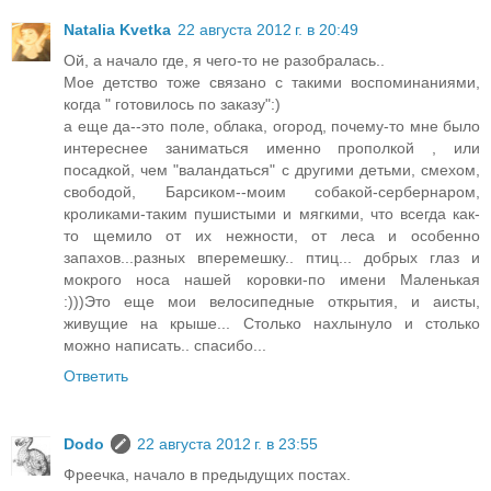
Natalia Kvetka
22 августа 2012 г. в 20:49
Ой, а начало где, я чего-то не разобралась..
Мое детство тоже связано с такими воспоминаниями,
когда " готовилось по заказу":)
а еще да--это поле, облака, огород, почему-то мне было
интереснее заниматься именно прополкой , или
посадкой, чем "валандаться" с другими детьми, смехом,
свободой, Барсиком--моим собакой-сербернаром,
кроликами-таким пушистыми и мягкими, что всегда как-
то щемило от их нежности, от леса и особенно
запахов...разных вперемешку.. птиц... добрых глаз и
мокрого носа нашей коровки-по имени Маленькая
:)))Это еще мои велосипедные открытия, и аисты,
живущие на крыше... Столько нахлынуло и столько
можно написать.. спасибо...
Ответить
Dodo
22 августа 2012 г. в 23:55
Фреечка, начало в предыдущих постах.