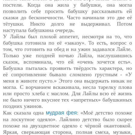
постели.
Когда она жила у бабушки, она могла
позволить себе просить бабушку рассказывать ей
сказки до бесконечности. Часто начинали это две её
тётушки. Никто долго не выдерживал. Потом
наступала бабушкина очередь.
У Лайлы был плохой аппетит, несмотря на то, что
бабушка готовила по её «заказу». То есть, вопрос о
том, что готовить на обед и на ужин задавался Лайле.
Только уже поздней ночью Лайла, наслушавшись
сказок, вспоминала, что ей «очень хочется есть».
Бабушка пыталась проявить твёрдость характера, но
её сопротивление бывало сломлено грустным - «У
меня в животе пусто.» Этого она выдержать никак не
могла. С ворчанием вскакивала, несла тарелку плова
или просто хлеба с маслом. Для Лайлы всю её жизнь
не было ничего вкуснее тех «запретных» бабушкиных
поздних ужинов.
Как сказала одна
мудрая фея
: «Моё детство похоже
на лоскутное одеяло».
Лайлино детство было скорее
похоже на двухцветное одеяло с чёрной окантовкой.
Яркая, сверкающая сторона, полная смеха, музыки,