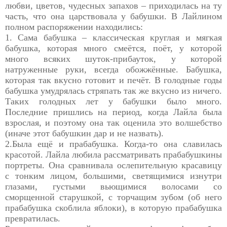
любви, цветов, чудесных запахов – приходилась на ту
часть, что она царствовала у бабушки. В Лайлином
полном распоряжении находились:
1. Сама бабушка – классическая круглая и мягкая
бабушка, которая много смеётся, поёт, у которой
много всяких шуток-прибауток, у которой
натруженные руки, всегда обожжённые. Бабушка,
которая так вкусно готовит и печёт. В голодные годы
бабушка умудрялась стряпать так же вкусно из ничего.
Таких голодных лет у бабушки было много.
Последние пришлись на период, когда Лайла была
взрослая, и поэтому она так оценила это волшебство
(иначе этот бабушкин дар и не назвать).
2.Была ещё и прабабушка. Когда-то она славилась
красотой. Лайла любила рассматривать прабабушкины
портреты. Она сравнивала ослепительную красавицу
с тонким лицом, большими, светящимися изнутри
глазами, густыми вьющимися волосами со
сморщенной старушкой, с торчащим зубом (об него
прабабушка скоблила яблоки), в которую прабабушка
превратилась.