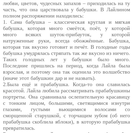
любви, цветов, чудесных запахов – приходилась на ту
часть, что она царствовала у бабушки. В Лайлином
полном распоряжении находились:
1. Сама бабушка – классическая круглая и мягкая
бабушка, которая много смеётся, поёт, у которой
много всяких шуток-прибауток, у которой
натруженные руки, всегда обожжённые. Бабушка,
которая так вкусно готовит и печёт. В голодные годы
бабушка умудрялась стряпать так же вкусно из ничего.
Таких голодных лет у бабушки было много.
Последние пришлись на период, когда Лайла была
взрослая, и поэтому она так оценила это волшебство
(иначе этот бабушкин дар и не назвать).
2.Была ещё и прабабушка. Когда-то она славилась
красотой. Лайла любила рассматривать прабабушкины
портреты. Она сравнивала ослепительную красавицу
с тонким лицом, большими, светящимися изнутри
глазами, густыми вьющимися волосами со
сморщенной старушкой, с торчащим зубом (об него
прабабушка скоблила яблоки), в которую прабабушка
превратилась.