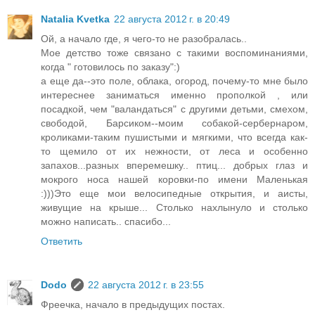
Natalia Kvetka
22 августа 2012 г. в 20:49
Ой, а начало где, я чего-то не разобралась..
Мое детство тоже связано с такими воспоминаниями,
когда " готовилось по заказу":)
а еще да--это поле, облака, огород, почему-то мне было
интереснее заниматься именно прополкой , или
посадкой, чем "валандаться" с другими детьми, смехом,
свободой, Барсиком--моим собакой-сербернаром,
кроликами-таким пушистыми и мягкими, что всегда как-
то щемило от их нежности, от леса и особенно
запахов...разных вперемешку.. птиц... добрых глаз и
мокрого носа нашей коровки-по имени Маленькая
:)))Это еще мои велосипедные открытия, и аисты,
живущие на крыше... Столько нахлынуло и столько
можно написать.. спасибо...
Ответить
Dodo
22 августа 2012 г. в 23:55
Фреечка, начало в предыдущих постах.