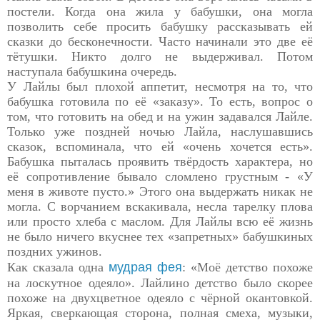
постели.
Когда она жила у бабушки, она могла
позволить себе просить бабушку рассказывать ей
сказки до бесконечности. Часто начинали это две её
тётушки. Никто долго не выдерживал. Потом
наступала бабушкина очередь.
У Лайлы был плохой аппетит, несмотря на то, что
бабушка готовила по её «заказу». То есть, вопрос о
том, что готовить на обед и на ужин задавался Лайле.
Только уже поздней ночью Лайла, наслушавшись
сказок, вспоминала, что ей «очень хочется есть».
Бабушка пыталась проявить твёрдость характера, но
её сопротивление бывало сломлено грустным - «У
меня в животе пусто.» Этого она выдержать никак не
могла. С ворчанием вскакивала, несла тарелку плова
или просто хлеба с маслом. Для Лайлы всю её жизнь
не было ничего вкуснее тех «запретных» бабушкиных
поздних ужинов.
Как сказала одна
мудрая фея
: «Моё детство похоже
на лоскутное одеяло».
Лайлино детство было скорее
похоже на двухцветное одеяло с чёрной окантовкой.
Яркая, сверкающая сторона, полная смеха, музыки,