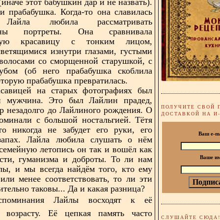
иначе этот бабушкин дар и не назвать).
и прабабушка. Когда-то она славилась
. Лайла любила рассматривать
ины портреты. Она сравнивала
ьную красавицу с тонким лицом,
ветящимися изнутри глазами, густыми
волосами со сморщенной старушкой, с
убом (об него прабабушка скоблила
которую прабабушка превратилась.
асавицей на старых фотографиях был
й мужчина. Это был Лайлин прадед,
ПОЛУЧИТЕ СВОЙ 
р незадолго до Лайлиного рождения. О
ДОСТАВКОЙ НА И
оминали с большой ностальгией. Тётя
то никогда не забудет его руки, его
Ваш e-m
 запах. Лайла любила слушать о нём
 семейную летопись он так и вошёл как
сти, гуманизма и доброты. То ли нам
Ваше и
ы, и мы всегда найдём того, кто ему
 или менее соответствовать, то ли эти
тельно таковы... Да и какая разница?
споминания Лайлы восходят к её
у возрасту. Её цепкая память часто
СЛУШАЙТЕ СЮДА