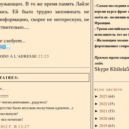
ружающих. В то же время память Лайле
- Самая последняя 
версия курса фран- 
лась. Ей было трудно запоминать не
моём ис- полнении п
нформацию, скорее не интересную, не
Франции.
твительно....
- Уроки английского
исполнитель тот же 
- Желающим можно 
 следует...
фортепианное сопро
DODO
À L'ADRESSE
22:25
Прямая трансляция 
лайн.
Skype Khilola
TAIRES:
...
BLOG ARCHIVE
!!!!!!
2023
(
64
)
►
у читаю,впитываю...радуюсь!
2022
(
35
)
►
детство было веселым лоскутным одеялом....с
2021
(
53
)
►
 нахлынула!
2020
(
44
)
►
 все почитаю!
2019
(
63
)
►
012 Г. В 12:27