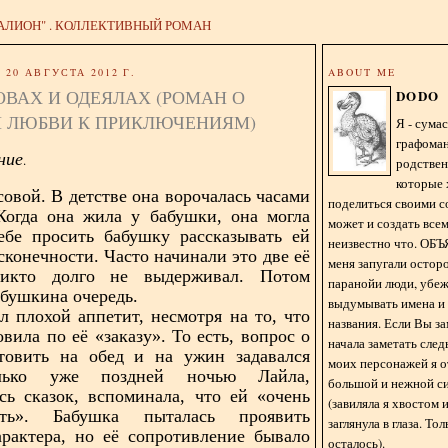
АЛИОН" . КОЛЛЕКТИВНЫЙ РОМАН
20 АВГУСТА 2012 Г.
ABOUT ME
ОВАХ И ОДЕЯЛАХ (РОМАН О
DODO
 ЛЮБВИ К ПРИКЛЮЧЕНИЯМ)
Я - сум
графома
ние
.
родстве
которые 
совой. В детстве она ворочалась часами
поделиться своими с
Когда она жила у бабушки, она могла
может и создать всем
ебе просить бабушку рассказывать ей
неизвестно что. О
сконечности. Часто начинали это две её
меня запугали остор
икто долго не выдерживал. Потом
паранойи люди, убе
абушкина очередь.
выдумывать имена и
 плохой аппетит, несмотря на то, что
названия. Если Вы за
вила по её «заказу». То есть, вопрос о
начала заметать сле
отовить на обед и на ужин задавался
моих персонажей я 
лько уже поздней ночью Лайла,
большой и нежной с
ь сказок, вспоминала, что ей «очень
(завиляла я хвостом
сть». Бабушка пыталась проявить
заглянула в глаза. То
арактера, но её сопротивление бывало
осталось).