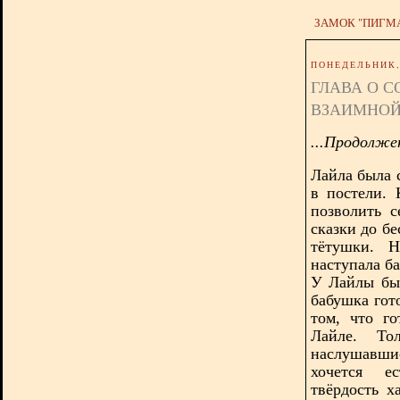
ЗАМОК "ПИГМ
ПОНЕДЕЛЬНИК, 
ГЛАВА О С
ВЗАИМНОЙ
...Продолже
Лайла была 
в постели.
позволить с
сказки до бе
тётушки. Н
наступала б
У Лайлы был
бабушка гото
том, что г
Лайле. То
наслушавшис
хочется е
твёрдость х