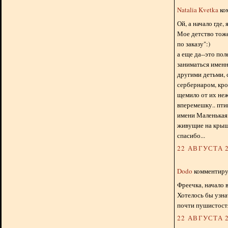
Natalia Kvetka
ком
Ой, а начало где, 
Мое детство тоже
по заказу":)
а еще да--это пол
заниматься именн
другими детьми, 
сербернаром, кро
щемило от их неж
вперемешку.. пти
имени Маленькая 
живущие на крыше
спасибо...
22 АВГУСТА 2
Dodo
комментируе
Фреечка, начало 
Хотелось бы узна
почти пушистост
22 АВГУСТА 2