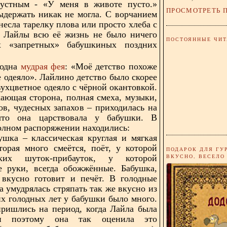
рустным - «У меня в животе пусто.»
ПРОСМОТРЕТЬ 
ыдержать никак не могла. С ворчанием
несла тарелку плова или просто хлеба с
я Лайлы всю её жизнь не было ничего
ПОСТОЯННЫЕ ЧИТ
х «запретных» бабушкиных поздних
мудрая фея
 одна
: «Моё детство похоже
е одеяло».
Лайлино детство было скорее
вухцветное одеяло с чёрной окантовкой.
кающая сторона, полная смеха, музыки,
ов, чудесных запахов – приходилась на
что она царствовала у бабушки. В
лном распоряжении находились:
ушка – классическая круглая и мягкая
торая много смеётся, поёт, у которой
ПОДАРОК ДЛЯ ГУ
ВКУСНО, ВЕСЕЛО
ких шуток-прибауток, у которой
е руки, всегда обожжённые. Бабушка,
 вкусно готовит и печёт. В голодные
а умудрялась стряпать так же вкусно из
их голодных лет у бабушки было много.
ришлись на период, когда Лайла была
 и поэтому она так оценила это