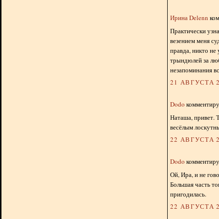
Ирина Delenn
ком
Практически узна
везением меня су
правда, никто не
трындюлей за лю
незапоминания вс
21 АВГУСТА 2
Dodo
комментируе
Наташа, привет. 
весёлым лоскутн
22 АВГУСТА 2
Dodo
комментируе
Ой, Ира, и не гов
Большая часть то
пригодилась.
22 АВГУСТА 2