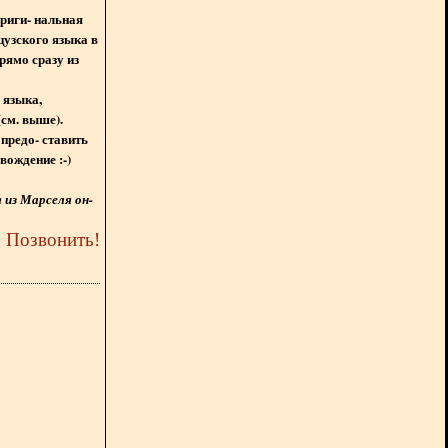
ориги- нальная
цузского языка в
рямо сразу из
 языка,
(см. выше).
предо- ставить
вождение :-)
из Марселя он-
5
Позвонить
!