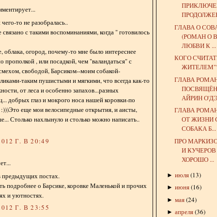
ПРИКЛЮЧЕ
ментирует...
ПРОДОЛЖЕН
я чего-то не разобралась..
ГЛАВА О СОВ
 связано с такими воспоминаниями, когда " готовилось
(РОМАН О
ЛЮБВИ К ...
е, облака, огород, почему-то мне было интереснее
КОГО СЧИТА
о прополкой , или посадкой, чем "валандаться" с
ЖИТЕЛЕМ"
смехом, свободой, Барсиком--моим собакой-
ГЛАВА РОМАН
ликами-таким пушистыми и мягкими, что всегда как-то
ПОСВЯЩЁН
ности, от леса и особенно запахов...разных
АЙРИН О'Д
ц... добрых глаз и мокрого носа нашей коровки-по
:)))Это еще мои велосипедные открытия, и аисты,
ГЛАВА РОМАН
... Столько нахлынуло и столько можно написать..
ОТ ЖИЗНИ 
СОБАКА Б...
ПРО МАРКИЗ
012 Г. В 20:49
И КУЧЕРОВ 
ХОРОШО ...
т...
июля
(
13
)
►
в предыдущих постах.
ть подробнее о Барсике, коровке Маленькой и прочих
июня
(
16
)
►
ях и уютностях.
мая
(
24
)
►
012 Г. В 23:55
апреля
(
36
)
►