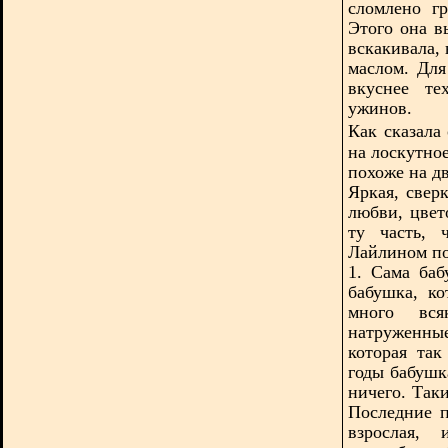
сломлено г
Этого она в
вскакивала, 
маслом. Дл
вкуснее те
ужинов.
Как сказала
на лоскутно
похоже на д
Яркая, свер
любви, цвет
ту часть, 
Лайлином по
1. Сама баб
бабушка, ко
много вся
натруженны
которая так
годы бабушк
ничего. Так
Последние п
взрослая,