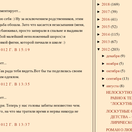
2018
(
169
)
►
ментирует...
2017
(
39
)
►
ю себя :) Ну за исключением родственников, этим
2016
(
41
)
►
дьба обошла. Зато что касается незасыпания (меня,
2015
(
52
)
►
 убаюкивал, просто запирали в спальне и выдавали
2014
(
115
)
►
бой малейший неположенный шорох) и
2013
(
67
)
якой фигни, которой пичкали в школе :)
►
2012
(
203
)
012 Г. В 15:19
▼
декабря
(
9
)
►
т...
ноября
(
5
)
►
Так рада тебя видеть.Вот бы ты поделилась своим
октября
(
5
)
►
ым одеялом.
сентября
(
13
)
►
012 Г. В 13:35
августа
(
8
)
▼
НЕЛОСКУТНО
т...
РАВНО К Т
"ЛОСКУТНЫХ
ори. Теперь у нас головы забиты неизвестно чем.
ЛОСКУТНЫЕ 
го, на что мы тратили время и нервы никогда не
ДЕТСТВА –
ЛИРИЧЕСКОЕ
012 Г. В 13:37
РОМАН О ЛЮ