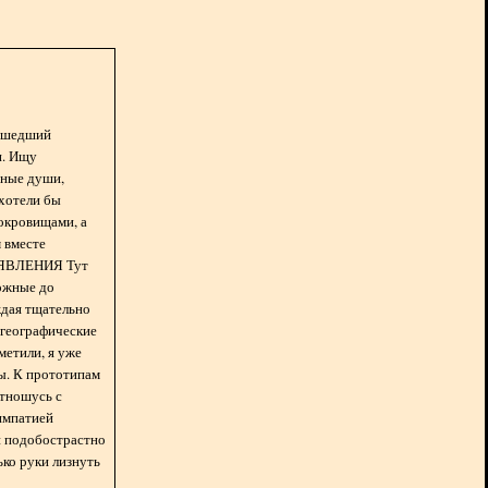
асшедший
н. Ищу
нные души,
хотели бы
окровищами, а
 вместе
БЪЯВЛЕНИЯ Тут
ожные до
ждая тщательно
 географические
метили, я уже
ды. К прототипам
отношусь с
импатией
 и подобострастно
лько руки лизнуть