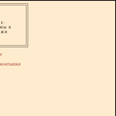
ИЕ:
ОМЫ Я
АЖИ
И
Й МАНТЫШКИ