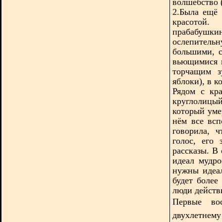
волшебство (
2.Была ещё 
красотой
прабабушк
ослепител
большими, с
вьющимися 
торчащим з
яблоки), в 
Рядом с кр
круглолицы
который уме
нём все всп
говорила, ч
голос, его
рассказы. В
идеал мудро
нужны идеал
будет более
люди действи
Первые во
двухлетнем