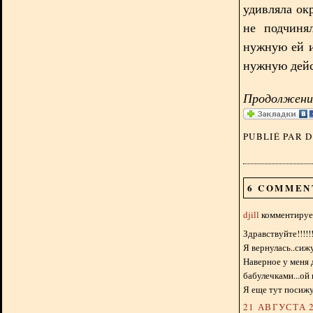
удивляла ок
не подчиня
нужную ей и
нужную дейс
Продолжение
PUBLIÉ PAR 
6 COMMEN
djill
комментирует
Здравствуйте!!!!!!!
Я вернулась..сиж
Наверное у меня 
бабулечками...ой
Я еще тут посижу
21 АВГУСТА 2