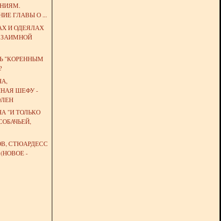
НИЯМ.
ИЕ ГЛАВЫ О ...
АХ И ОДЕЯЛАХ
 ВЗАИМНОЙ
ТЬ "КОРЕННЫМ
?
А,
НАЯ ШЕФУ -
ЭЛЕН
А "И ТОЛЬКО
СОБАЧЬЕЙ,
ОВ, СТЮАРДЕСС
(НОВОЕ -