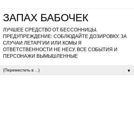
ЗАПАХ БАБОЧЕК
ЛУЧШЕЕ СРЕДСТВО ОТ БЕССОННИЦЫ.
ПРЕДУПРЕЖДЕНИЕ: СОБЛЮДАЙТЕ ДОЗИРОВКУ. ЗА
СЛУЧАИ ЛЕТАРГИИ ИЛИ КОМЫ Я
ОТВЕТСТВЕННОСТИ НЕ НЕСУ. ВСЕ СОБЫТИЯ И
ПЕРСОНАЖИ ВЫМЫШЛЕННЫЕ
▼
четверг, 28 июня 2012 г.
ВЧЕРАШНИЙ СОН (ПОДАРОК
Kopeechki)
Предисловие
Товарищи, делюсь с вами этим бесценным шедевром,
который нам подарила наша любимая
Kopeechki
. Я
сочла несправедливым то, что этим утончённо-