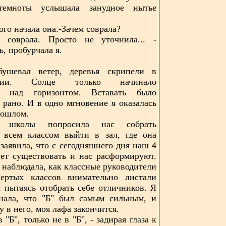
темноты услышала занудное нытье
рого начала она.-Зачем соврала?
соврала. Просто не уточнила... -
, пробурчала я.
ушевал ветер, деревья скрипели в
лении. Солце только начинало
я над горизонтом. Вставать было
 рано. И в одно мгновение я оказалась
рошлом.
тор школы попросила нас собрать
 всем классом выйти в зал, где она
заявила, что с сегодняшнего дня наш 4
нет существовать и нас расформируют.
я наблюдала, как классные руководители
вертых классов внимательно листали
 пытаясь отобрать себе отличников. Я
знала, что "Б" был самым сильным, и
у в него, моя лафа закончится.
в "Б", только не в "Б", - задирая глаза к