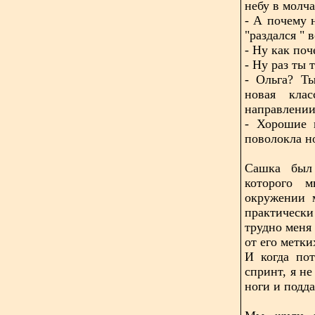
небу в молча
- А почему н
"раздался " 
- Ну как по
- Ну раз ты 
- Ольга? Т
новая кла
направлении
- Хорошие 
поволокла н
Сашка был
которого 
окружении 
практически
трудно меня 
от его метки
И когда по
спринт, я не
ноги и подда