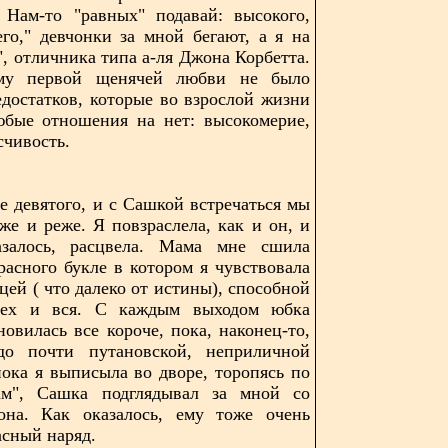
Нам-то "равных" подавай: высокого,
го," девчонки за мной бегают, а я на
", отличника типа а-ля Джона Корбетта.
му первой щенячей любви не было
едостатков, которые во взрослой жизни
юбые отношения на нет: высокомерие,
счивость.
е девятого, и с Сашкой встречаться мы
еже и реже. Я повзраслела, как и он, и
залось, расцвела. Мама мне сшила
расного букле в котором я чувствовала
цей ( что далеко от истины), способной
сех и вся. С каждым выходом юбка
новилась все короче, пока, наконец-то,
о почти путановской, неприличной
ока я выписыла во дворе, торопясь по
ам", Сашка подглядывал за мной со
кона. Как оказалось, ему тоже очень
асный наряд.