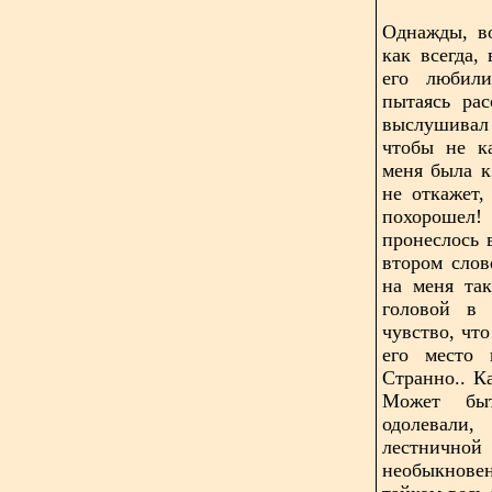
Однажды, во
как всегда
его любили
пытаясь рас
выслушивал
чтобы не к
меня была к
не откажет,
похорошел!
пронеслось 
втором слов
на меня та
головой в 
чувство, что
его место 
Странно.. К
Может бы
одолевали,
лестничн
необыкнове