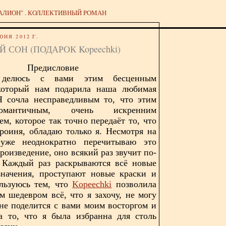
АЛИОН" . КОЛЛЕКТИВНЫЙ РОМАН
ЮНЯ 2012 Г.
 СОН (ПОДАРОК Kopeechki)
Предисловие
 делюсь с вами этим бесценным
который нам подарила наша любимая
Я сочла несправедливым то, что этим
-романтичным, очень искренним
ем, которое так точно передаёт то, что
ероиня, обладаю только я. Несмотря на
уже неоднократно перечитываю это
роизведение, оно всякий раз звучит по-
. Каждый раз раскрываются всё новые
значения, проступают новые краски и
льзуюсь тем, что
Kopeechki
позволила
им шедевром всё, что я захочу, не могу
 не поделится с вами моим восторгом и
а то, что я была избранна для столь