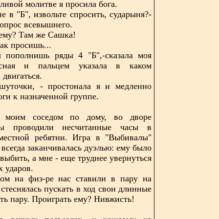
ливой молитве я просила бога.
е в "Б", извольте спросить, сударыня?-
вопрос всевышнего.
чему? Там же Сашка!
так просишь...
ы пополнишь ряды 4 "Б",-сказала моя
ссная и пальцем указала в каком
 двигаться.
шуточки, - простонала я и медленно
оги к назначенной группе.
 моим соседом по дому, во дворе
мы проводили несчитанные часы в
местной ребятни. Игра в "Выбивалы"
 всегда заканчивалась дуэлью: ему было
выбить, а мне - еще труднее увернуться
х ударов.
том на физ-ре нас ставили в пару на
 стеснялась пускать в ход свои длинные
ть пару. Проиграть ему? Нивжисть!