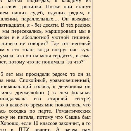
 разных подъездах, к каждому из
ла своя тропинка. Позже они станут
нием наших судеб, идущих рядом, в
влении, параллельных.... Он выходил
пятнадцати, я - без десяти. В тех редких
о мы пересекались, маршировали мы в
исон и в абсолютной уютной тишине.
 ничего не говорит? Где тот веселый
им я его знаю, когда вокруг нас куча
умала, что он на меня сердится, и сама
вет, потому что не понимала "за что?"
5 лет мы просидели рядом: то он за
 за ним. Спокойный, уравновешенный,
 повышающий голоса, к девчонкам он
осился дружелюбно ( в чем большая
ринадлежала его старшей сестре)
то в какое-то время мне показалось, что
ась соседка по парте. Романтических
нему не питала, потому что Сашка был
Хорошо, если 10 классов закончит, а то
-го в ПТУ рванет. А зачем нам