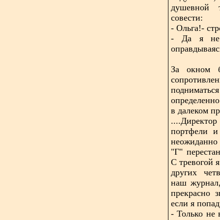
душевной 
совести:
- Ольга!- ст
- Да я не 
оправдываясь
За окном б
сопротив
подниматьс
определенно
в далеком п
....Дирек
портфели и
неожиданно 
"Г" переста
С тревогой 
других чет
наш журнал,
прекрасно 
если я попад
- Только не 