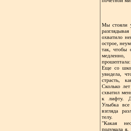
почётной ми
Мы стояли 
разглядыва
охватило не
острое, неум
так, чтобы 
медленно, 
прошептала:
Еще со школ
увидела, чт
страсть, к
Сколько лет
схватил мен
к лифту. Д
Улыбка все
взгляда ра
телу.
"Какая нес
подумала я,