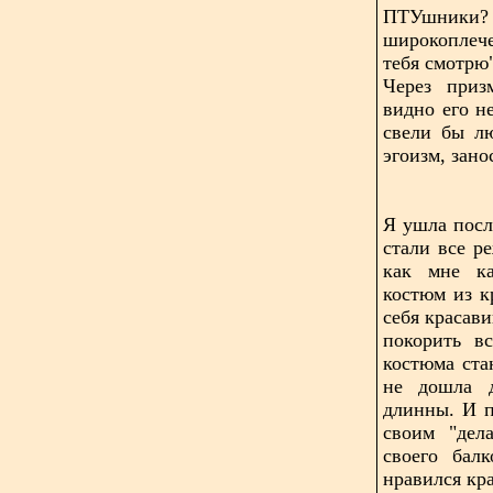
ПТУшники? 
широкоплече
тебя смотрю
Через приз
видно его н
свели бы л
эгоизм, зано
Я ушла посл
стали все р
как мне ка
костюм из к
себя красави
покорить в
костюма ста
не дошла д
длинны. И п
своим "дел
своего бал
нравился кр