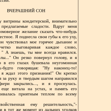
ссии.
ВЧЕРАШНИЙ СОН
у витрины кондитерской, внимательно
я предлагаемые сладости. Вдруг меня
имоверное желание сказать что-нибудь
естное. Я поднесла свои губы к его уху,
он чувствовал мое горячее дыхание и
четко выговаривая каждое слово,
 " А знаешь, ты мне всегда нравился.
ы..." Он резко повернул голову, и я
о в его глазах бушевала неугомонная
ак-будто говорящая: "Ну наконец-то!
 я ждал этого признания!" Он крепко
я за руку и твердым шагом направился
вери закрылись..., и я проснулась.
 еще витала на устах, и память его
зливалась приятным теплом по всему
войственная ему решительность,"-
 и в тот же момент из дальних уголков