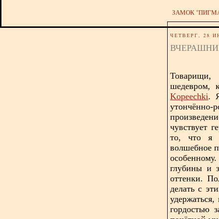
ЗАМОК "ПИГМ
ЧЕТВЕРГ, 28 И
ВЧЕРАШНИЙ
Товарищи,
шедевром, 
Kopeechki
. 
утончённо
произведени
чувствует г
то, что я 
волшебное п
особенному
глубины и 
оттенки. По
делать с эт
удержаться,
гордостью з