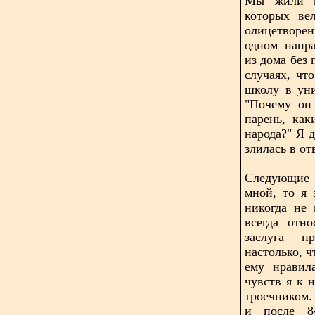
Мы жили в
которых ве
олицетворе
одном напра
из дома без 
случаях, чт
школу в ун
"Почему он
парень, как
народа?" Я д
злилась в от
Следующие 
мной, то я
никогда не
всегда отн
заслуга п
настолько, ч
ему нравил
чувств я к 
троечником. 
и после 8