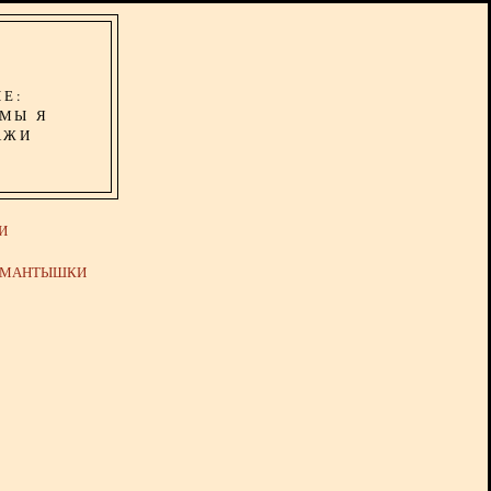
ИЕ:
ОМЫ Я
АЖИ
И
Й МАНТЫШКИ