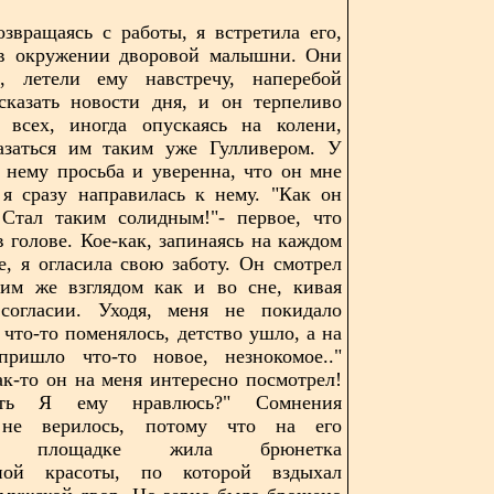
звращаясь с работы, я встретила его,
, в окружении дворовой малышни. Они
, летели ему навстречу, наперебой
сказать новости дня, и он терпеливо
 всех, иногда опускаясь на колени,
азаться им таким уже Гулливером. У
 нему просьба и уверенна, что он мне
 я сразу направилась к нему. "Как он
 Стал таким солидным!"- первое, что
в голове. Кое-как, запинаясь на каждом
е, я огласила свою заботу. Он смотрел
ким же взглядом как и во сне, кивая
согласии. Уходя, меня не покидало
 что-то поменялось, детство ушло, а на
пришло что-то новое, незнокомое.."
ак-то он на меня интересно посмотрел!
ть Я ему нравлюсь?" Сомнения
 не верилось, потому что на его
ой площадке жила брюнетка
ной красоты, по которой вздыхал