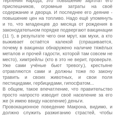
терпения народа, это повышение зарплат его
приспешников, огромные затраты на своё
содержание и дворца. И последнее его деяние -
повышение цен на топливо. Надо ещё упомянуть
и то, что младенцев до месяца от рождения в
законодательном порядке подвергают вакцинации
(11 !), в результате чего они мрут, как мухи, а кто
выживает остаётся калекой (спрашивается,
почему в вакцинах обнаружено наличие тяжёлых
металов и прочей гадости, которой там совсем не
место), химтрейлы (кто в это не верит, проверьте.
Уже сами учёные бьют тревогу.), крестьяне
отравляются сами и должны тоже по закону
травить и своих животных, и свои поля
пестицидами, гербицидами, гипосфатом...
В общем, такое впечатление, что правительство
просто напросто изводит своё население за его
же (я имею ввиду население) деньги.
Провокационное поведение Макрона, видимо, и
должно служить разжиганию страстей, чтобы