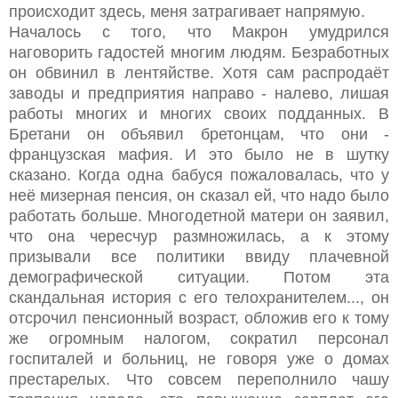
происходит здесь, меня затрагивает напрямую.
Началось с того, что Макрон умудрился
наговорить гадостей многим людям. Безработных
он обвинил в лентяйстве. Хотя сам распродаёт
заводы и предприятия направо - налево, лишая
работы многих и многих своих подданных. В
Бретани он объявил бретонцам, что они -
французская мафия. И это было не в шутку
сказано. Когда одна бабуся пожаловалась, что у
неё мизерная пенсия, он сказал ей, что надо было
работать больше. Многодетной матери он заявил,
что она чересчур размножилась, а к этому
призывали все политики ввиду плачевной
демографической ситуации. Потом эта
скандальная история с его телохранителем..., он
отсрочил пенсионный возраст, обложив его к тому
же огромным налогом, сократил персонал
госпиталей и больниц, не говоря уже о домах
престарелых. Что совсем переполнило чашу