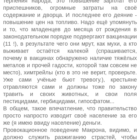
терпения народа, это повышение зарплат его
приспешников, огромные затраты на своё
содержание и дворца. И последнее его деяние -
повышение цен на топливо. Надо ещё упомянуть
и то, что младенцев до месяца от рождения в
законодательном порядке подвергают вакцинации
(11 !), в результате чего они мрут, как мухи, а кто
выживает остаётся калекой (спрашивается,
почему в вакцинах обнаружено наличие тяжёлых
металов и прочей гадости, которой там совсем не
место), химтрейлы (кто в это не верит, проверьте.
Уже сами учёные бьют тревогу.), крестьяне
отравляются сами и должны тоже по закону
травить и своих животных, и свои поля
пестицидами, гербицидами, гипосфатом...
В общем, такое впечатление, что правительство
просто напросто изводит своё население за его
же (я имею ввиду население) деньги.
Провокационное поведение Макрона, видимо, и
должно служить разжиганию страстей, чтобы