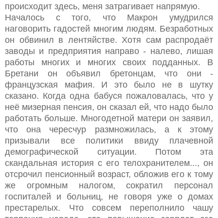
происходит здесь, меня затрагивает напрямую.
Началось с того, что Макрон умудрился
наговорить гадостей многим людям. Безработных
он обвинил в лентяйстве. Хотя сам распродаёт
заводы и предприятия направо - налево, лишая
работы многих и многих своих подданных. В
Бретани он объявил бретонцам, что они -
французская мафия. И это было не в шутку
сказано. Когда одна бабуся пожаловалась, что у
неё мизерная пенсия, он сказал ей, что надо было
работать больше. Многодетной матери он заявил,
что она чересчур размножилась, а к этому
призывали все политики ввиду плачевной
демографической ситуации. Потом эта
скандальная история с его телохранителем..., он
отсрочил пенсионный возраст, обложив его к тому
же огромным налогом, сократил персонал
госпиталей и больниц, не говоря уже о домах
престарелых. Что совсем переполнило чашу