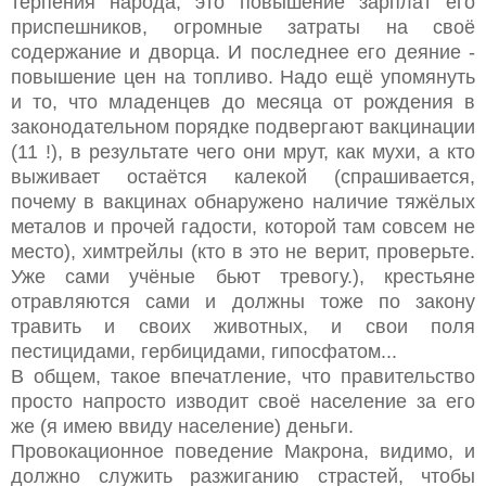
терпения народа, это повышение зарплат его
приспешников, огромные затраты на своё
содержание и дворца. И последнее его деяние -
повышение цен на топливо. Надо ещё упомянуть
и то, что младенцев до месяца от рождения в
законодательном порядке подвергают вакцинации
(11 !), в результате чего они мрут, как мухи, а кто
выживает остаётся калекой (спрашивается,
почему в вакцинах обнаружено наличие тяжёлых
металов и прочей гадости, которой там совсем не
место), химтрейлы (кто в это не верит, проверьте.
Уже сами учёные бьют тревогу.), крестьяне
отравляются сами и должны тоже по закону
травить и своих животных, и свои поля
пестицидами, гербицидами, гипосфатом...
В общем, такое впечатление, что правительство
просто напросто изводит своё население за его
же (я имею ввиду население) деньги.
Провокационное поведение Макрона, видимо, и
должно служить разжиганию страстей, чтобы