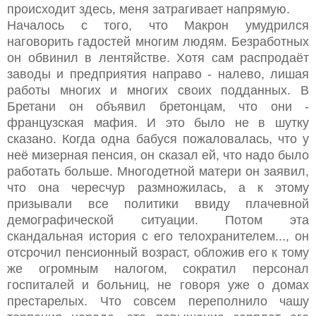
происходит здесь, меня затрагивает напрямую.
Началось с того, что Макрон умудрился
наговорить гадостей многим людям. Безработных
он обвинил в лентяйстве. Хотя сам распродаёт
заводы и предприятия направо - налево, лишая
работы многих и многих своих подданных. В
Бретани он объявил бретонцам, что они -
французская мафия. И это было не в шутку
сказано. Когда одна бабуся пожаловалась, что у
неё мизерная пенсия, он сказал ей, что надо было
работать больше. Многодетной матери он заявил,
что она чересчур размножилась, а к этому
призывали все политики ввиду плачевной
демографической ситуации. Потом эта
скандальная история с его телохранителем..., он
отсрочил пенсионный возраст, обложив его к тому
же огромным налогом, сократил персонал
госпиталей и больниц, не говоря уже о домах
престарелых. Что совсем переполнило чашу