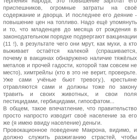
терпения народа, это повышение зарплат его
приспешников, огромные затраты на своё
содержание и дворца. И последнее его деяние -
повышение цен на топливо. Надо ещё упомянуть
и то, что младенцев до месяца от рождения в
законодательном порядке подвергают вакцинации
(11 !), в результате чего они мрут, как мухи, а кто
выживает остаётся калекой (спрашивается,
почему в вакцинах обнаружено наличие тяжёлых
металов и прочей гадости, которой там совсем не
место), химтрейлы (кто в это не верит, проверьте.
Уже сами учёные бьют тревогу.), крестьяне
отравляются сами и должны тоже по закону
травить и своих животных, и свои поля
пестицидами, гербицидами, гипосфатом...
В общем, такое впечатление, что правительство
просто напросто изводит своё население за его
же (я имею ввиду население) деньги.
Провокационное поведение Макрона, видимо, и
должно служить разжиганию страстей, чтобы