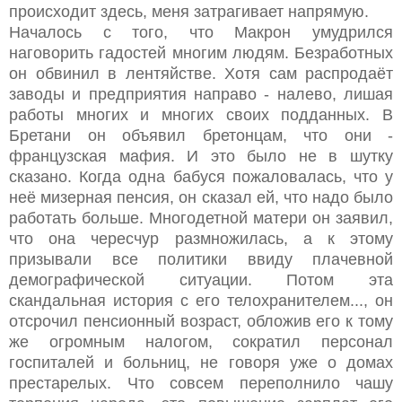
происходит здесь, меня затрагивает напрямую.
Началось с того, что Макрон умудрился
наговорить гадостей многим людям. Безработных
он обвинил в лентяйстве. Хотя сам распродаёт
заводы и предприятия направо - налево, лишая
работы многих и многих своих подданных. В
Бретани он объявил бретонцам, что они -
французская мафия. И это было не в шутку
сказано. Когда одна бабуся пожаловалась, что у
неё мизерная пенсия, он сказал ей, что надо было
работать больше. Многодетной матери он заявил,
что она чересчур размножилась, а к этому
призывали все политики ввиду плачевной
демографической ситуации. Потом эта
скандальная история с его телохранителем..., он
отсрочил пенсионный возраст, обложив его к тому
же огромным налогом, сократил персонал
госпиталей и больниц, не говоря уже о домах
престарелых. Что совсем переполнило чашу